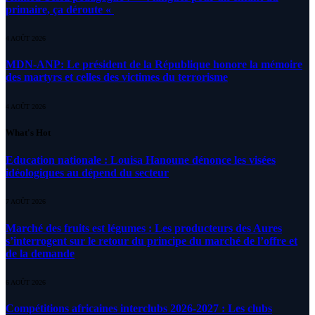
primaire, ça déroute «
4 AOÛT 2026
MDN-ANP: Le président de la République honore la mémoire
des martyrs et celles des victimes du terrorisme
4 AOÛT 2026
What's Hot
Education nationale : Louisa Hanoune dénonce les visées
idéologiques au dépend du secteur
7 AOÛT 2026
Marché des fruits est légumes : Les producteurs des Aures
s’interrogent sur le retour du principe du marché de l’offre et
de la demande
6 AOÛT 2026
Compétitions africaines interclubs 2026-2027 : Les clubs