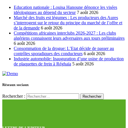
Education nationale : Louisa Hanoune dénonce les visées
idéologiques au dépend du secteur
7 août 2026
Marché des fruits est légumes : Les producteurs des Aures
s’interrogent sur le retour du principe du marché de l’offre et
de la demande
6 août 2026
Compétitions africaines interclubs 2026-2027 : Les clubs
algériens connaissent leurs adversaires aux tours préliminaires
6 août 2026
Consommation de la drogue: L’Etat décide de passer au
contrôles sporadiques des conducteurs
6 août 2026
Industrie automobile: Inauguration d’une usine de production
de plaquettes de frein à Réghaïa
5 août 2026
Réseaux sociaux
Rechercher :
LETTRE DE L’EDITEUR