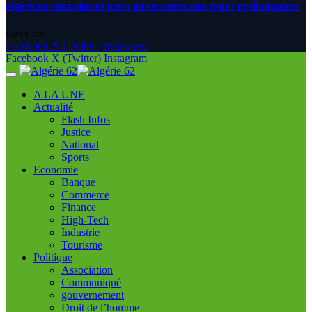
algériens connaissent leurs adversaires aux tours préliminaires
6 AOÛT 2026
Facebook
X (Twitter)
Instagram
Facebook
X (Twitter)
Instagram
A LA UNE
Actualité
Flash Infos
Justice
National
Sports
Economie
Banque
Commerce
Finance
High-Tech
Industrie
Tourisme
Politique
Association
Communiqué
gouvernement
Droit de l’homme