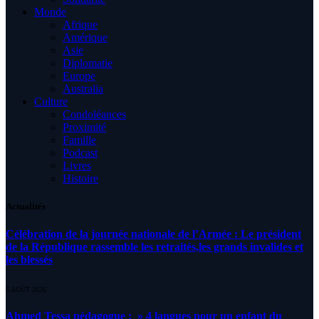
Monde
Afrique
Amérique
Asie
Diplomatie
Europe
Australia
Culture
Condoléances
Proximité
Famille
Podcast
Livres
Histoire
Actualités
Célébration de la journée nationale de l’Armée : Le président
de la République rassemble les retraités,les grands invalides et
les blessés
5 AOÛT 2026
Ahmed Tessa pédagogue : » 4 langues pour un enfant du