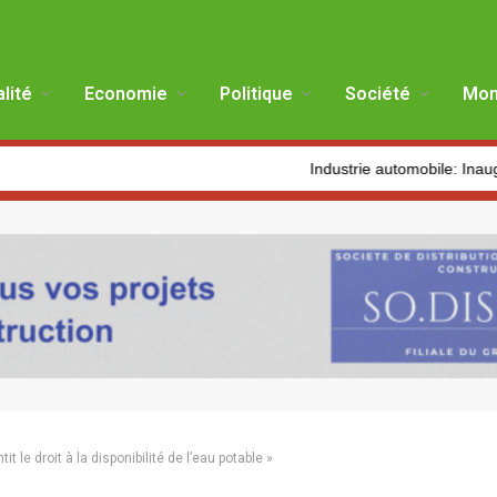
lité
Economie
Politique
Société
Mon
Industrie automobile: Inauguration d’une usin
it le droit à la disponibilité de l’eau potable »