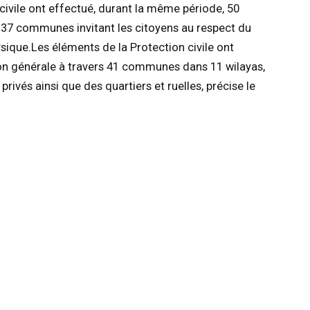
 civile ont effectué, durant la même période, 50
s 37 communes invitant les citoyens au respect du
sique.Les éléments de la Protection civile ont
on générale à travers 41 communes dans 11 wilayas,
privés ainsi que des quartiers et ruelles, précise le
k
Twitter
Pinterest
LinkedIn
Email
Telegram
WhatsA