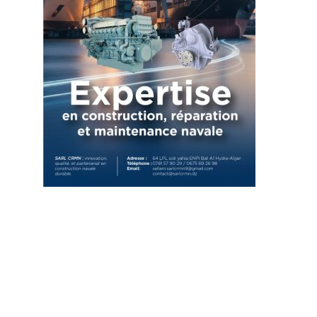
pp
Articles récents
Industrie automobile: Inauguration d’une usine de
production de plaquettes de frein à Réghaïa
5 août 2026