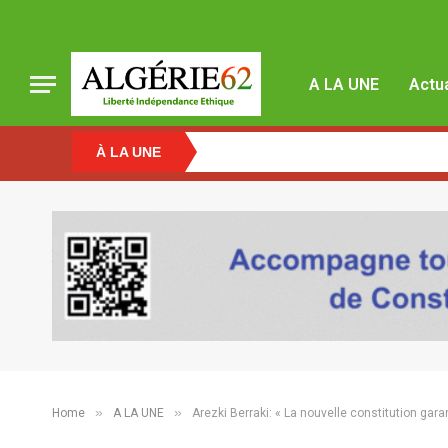
A LA UNE
Actua
À LA UNE
»
»
Home
A LA UNE
Arezki Berraki: « La nouvelle constitution garant