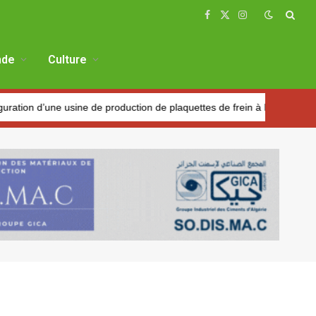
Facebook
X
Instagram
(Twitter)
de
Culture
e de production de plaquettes de frein à Réghaïa
Pétrole : Le