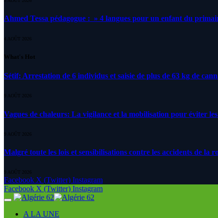
5 AOÛT 2026
Ahmed Tessa pédagogue : » 4 langues pour un enfant du primair
4 AOÛT 2026
What's Hot
Sétif: Arrestation de 6 individus et saisie de plus de 63 kg de can
9 AOÛT 2026
Vagues de chaleurs: La vigilance et la mobilisation pour éviter les
9 AOÛT 2026
Malgré toute les lois et sensibilisations contre les accidents de la 
9 AOÛT 2026
Facebook
X (Twitter)
Instagram
Facebook
X (Twitter)
Instagram
A LA UNE