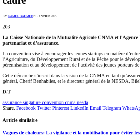
cadre
BY
KAMEL BAHMED
28 JANVIER 2025
203
La Caisse Nationale de la Mutualité Agricole CNMA et l’Agence 
partenariat et d’assurance.
La convention vise à encourager les jeunes startups en matière d’entrepr
l’Agriculture, du Développement Rural et de la Pêche pour le dévelop
pérennisation et au développement de l’activité des jeunes porteurs d
Cette démarche s’inscrit dans la vision de la CNMA en tant qu’assureu
général, Cherif Benhabiles, et le directeur général de la NESDA, Bil
D.T
assurance singature convention cnma nesda
Share.
Facebook
Twitter
Pinterest
LinkedIn
Email
Telegram
WhatsA
Article similaire
Vagues de chaleurs: La vigilance et la mobilisation pour éviter les