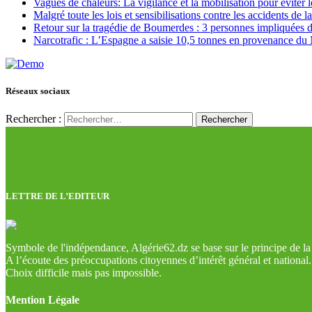
Vagues de chaleurs: La vigilance et la mobilisation pour éviter l
Malgré toute les lois et sensibilisations contre les accidents de 
Retour sur la tragédie de Boumerdes : 3 personnes impliquées 
Narcotrafic : L’Espagne a saisie 10,5 tonnes en provenance du
Réseaux sociaux
Rechercher :
LETTRE DE L’EDITEUR
Symbole de l'indépendance, Algérie62.dz se base sur le principe de la l
A l’écoute des préoccupations citoyennes d’intérêt général et national.
Choix difficile mais pas impossible.
Mention Légale