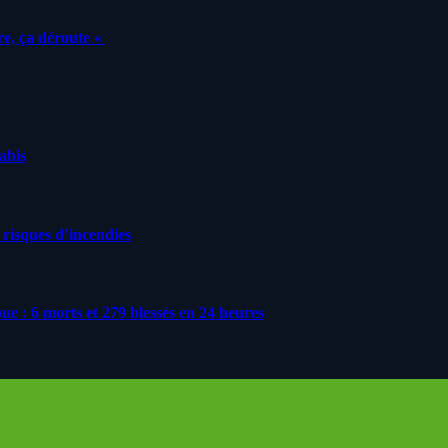
e, ça déroute «
nabis
 risques d’incendies
roue : 6 morts et 279 blessés en 24 heures