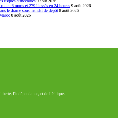
es risques d’incendies
9 août 2026
la roue : 6 morts et 279 blessés en 24 heures
9 août 2026
dans le drame sous mandat de dépôt
8 août 2026
 Maroc
8 août 2026
iberté, l’indépendance, et de l’éthique.