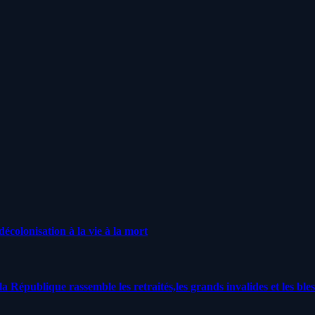
écolonisation à la vie à la mort
a République rassemble les retraités,les grands invalides et les bles