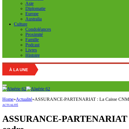
Asie
Diplomatie
Europe
Australia
Culture
Condoléances
Proximité
Famille
Podcast
Livres
Histoire
À LA UNE
Home
»
Actualité
»
ASSURANCE-PARTENARIAT : La Caisse CNMA et 
ACTUALITÉ
ASSURANCE-PARTENARIAT : La 