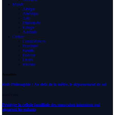
Monde
Afrique
Amérique
Asie
Diplomatie
Europe
Australia
Culture
Condoléances
Proximité
Famille
Podcast
Livres
Histoire
Actualités
Rub Philosophie : Au dela de la mêlée, le dépassement de soi
10 AOÛT 2026
Protéger la cellule familliale des mauvaises intentions qui
séparent les enfants