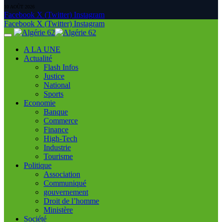
10 AOÛT 2026
Facebook
X (Twitter)
Instagram
Facebook
X (Twitter)
Instagram
A LA UNE
Actualité
Flash Infos
Justice
National
Sports
Economie
Banque
Commerce
Finance
High-Tech
Industrie
Tourisme
Politique
Association
Communiqué
gouvernement
Droit de l’homme
Ministère
Société