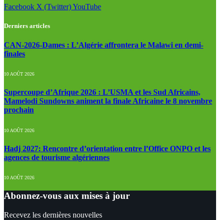
Facebook
X (Twitter)
YouTube
Derniers articles
CAN-2026-Dames : L’Algérie affrontera le Malawi en demi-
finales
10 AOÛT 2026
Supercoupe d’Afrique 2026 : L’USMA et les Sud Africains,
Mamelodi Sundowns animent la finale Africaine le 8 novembre
prochain
10 AOÛT 2026
Hadj 2027: Rencontre d’orientation entre l’Office ONPO et les
agences de tourisme algériennes
10 AOÛT 2026
Abonnez-vous aux mises à jour
Recevez les dernières nouvelles