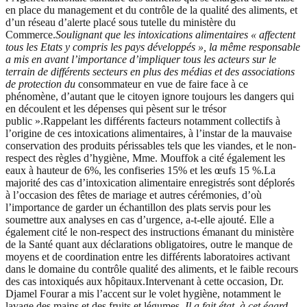
en place du management et du contrôle de la qualité des aliments, et
d’un réseau d’alerte placé sous tutelle du ministère du
Commerce.
Soulignant que les intoxications alimentaires « affectent
tous les Etats y compris les pays développés », la même responsable
a mis en avant l’importance d’impliquer tous les acteurs sur le
terrain de différents secteurs en plus des médias et des associations
de protection du
consommateur en vue de faire face à ce
phénomène, d’autant que le citoyen ignore toujours les dangers qui
en découlent et les dépenses qui pèsent sur le trésor
public ».Rappelant les différents facteurs notamment collectifs à
l’origine de ces intoxications alimentaires, à l’instar de la mauvaise
conservation des produits périssables tels que les viandes, et le non-
respect des règles d’hygiène, Mme. Mouffok a cité également les
eaux à hauteur de 6%, les confiseries 15% et les œufs 15 %.La
majorité des cas d’intoxication alimentaire enregistrés sont déplorés
à l’occasion des fêtes de mariage et autres cérémonies, d’où
l’importance de garder un échantillon des plats servis pour les
soumettre aux analyses en cas d’urgence, a-t-elle ajouté. Elle a
également cité le non-respect des instructions émanant du ministère
de la Santé quant aux déclarations obligatoires, outre le manque de
moyens et de coordination entre les différents laboratoires activant
dans le domaine du contrôle qualité des aliments, et le faible recours
des cas intoxiqués aux hôpitaux.Intervenant à cette occasion, Dr.
Djamel Fourar a mis l’accent sur le volet hygiène, notamment le
lavage des mains et des fruits et légumes.
Il a fait état, à cet égard,