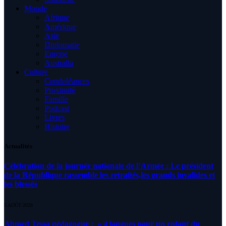
Monde
Afrique
Amérique
Asie
Diplomatie
Europe
Australia
Culture
Condoléances
Proximité
Famille
Podcast
Livres
Histoire
Actualités
Célébration de la journée nationale de l’Armée : Le président
de la République rassemble les retraités,les grands invalides et
les blessés
5 AOÛT 2026
Ahmed Tessa pédagogue : » 4 langues pour un enfant du