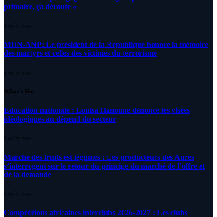
primaire, ça déroute «
4 AOÛT 2026
MDN-ANP: Le président de la République honore la mémoire
des martyrs et celles des victimes du terrorisme
4 AOÛT 2026
What's Hot
Education nationale : Louisa Hanoune dénonce les visées
idéologiques au dépend du secteur
7 AOÛT 2026
Marché des fruits est légumes : Les producteurs des Aures
s’interrogent sur le retour du principe du marché de l’offre et
de la demande
6 AOÛT 2026
Compétitions africaines interclubs 2026-2027 : Les clubs