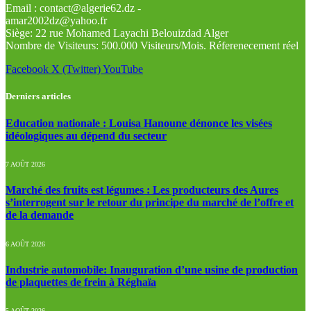
Email : contact@algerie62.dz -
amar2002dz@yahoo.fr
Siège: 22 rue Mohamed Layachi Belouizdad Alger
Nombre de Visiteurs: 500.000 Visiteurs/Mois. Réferenecement réel
Facebook
X (Twitter)
YouTube
Derniers articles
Education nationale : Louisa Hanoune dénonce les visées
idéologiques au dépend du secteur
7 AOÛT 2026
Marché des fruits est légumes : Les producteurs des Aures
s’interrogent sur le retour du principe du marché de l’offre et
de la demande
6 AOÛT 2026
Industrie automobile: Inauguration d’une usine de production
de plaquettes de frein à Réghaïa
5 AOÛT 2026