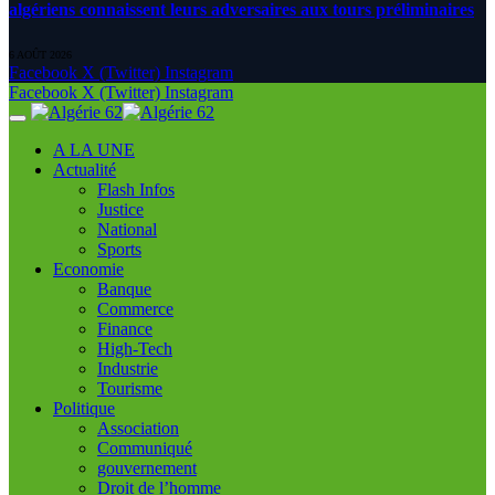
algériens connaissent leurs adversaires aux tours préliminaires
6 AOÛT 2026
Facebook
X (Twitter)
Instagram
Facebook
X (Twitter)
Instagram
A LA UNE
Actualité
Flash Infos
Justice
National
Sports
Economie
Banque
Commerce
Finance
High-Tech
Industrie
Tourisme
Politique
Association
Communiqué
gouvernement
Droit de l’homme