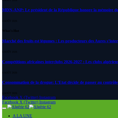
4 AOÛT 2026
MDN-ANP: Le président de la République honore la mémoire des m
4 AOÛT 2026
What's Hot
Marché des fruits est légumes : Les producteurs des Aures s’inte
6 AOÛT 2026
Compétitions africaines interclubs 2026-2027 : Les clubs algérien
6 AOÛT 2026
Consommation de la drogue: L’Etat décide de passer au contrôle
6 AOÛT 2026
Facebook
X (Twitter)
Instagram
Facebook
X (Twitter)
Instagram
A LA UNE