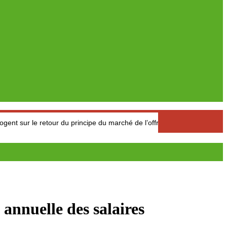
etour du principe du marché de l’offre et de la demande
Compét
nnuelle des salaires