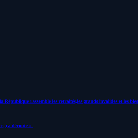
a République rassemble les retraités,les grands invalides et les bles
e, ça déroute «