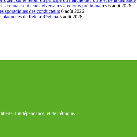
errogent sur le retour du principe du marché de l’offre et de la demande
ns connaissent leurs adversaires aux tours préliminaires
6 août 2026
es sporadiques des conducteurs
6 août 2026
 plaquettes de frein à Réghaïa
5 août 2026
iberté, l’indépendance, et de l’éthique.