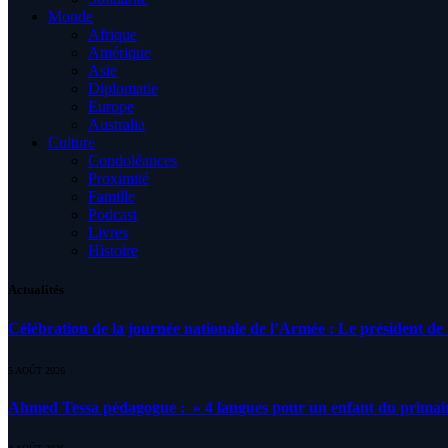
Monde
Afrique
Amérique
Asie
Diplomatie
Europe
Australia
Culture
Condoléances
Proximité
Famille
Podcast
Livres
Histoire
Actualités
Célébration de la journée nationale de l’Armée : Le président de l
5 AOÛT 2026
Ahmed Tessa pédagogue : » 4 langues pour un enfant du primair