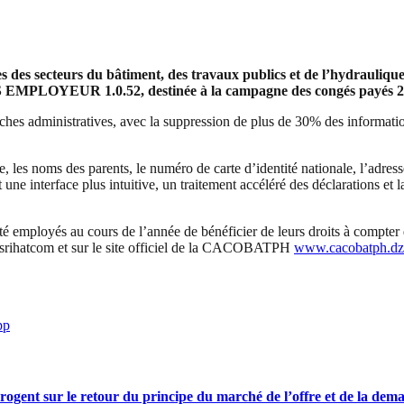
 des secteurs du bâtiment, des travaux publics et de l’hydrauliq
s DAS EMPLOYEUR 1.0.52, destinée à la campagne des congés payés 
arches administratives, avec la suppression de plus de 30% des informati
les noms des parents, le numéro de carte d’identité nationale, l’adresse 
e interface plus intuitive, un traitement accéléré des déclarations et la 
 employés au cours de l’année de bénéficier de leurs droits à compter du
 Tasrihatcom et sur le site officiel de la CACOBATPH
www.cacobatph.dz
pp
rrogent sur le retour du principe du marché de l’offre et de la dem