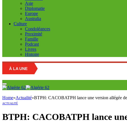
Asie
Diplomatie
Europe
Australia
Culture
Condoléances
Proximité
Famille
Podcast
Livres
Histoire
À LA UNE
Marché des
Home
»
Actualité
»
BTPH: CACOBATPH lance une version allégée de la 
ACTUALITÉ
BTPH: CACOBATPH lance une vers