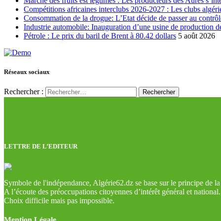
Marché des fruits est légumes : Les producteurs des Aures s’int
Compétitions africaines interclubs 2026-2027 : Les clubs algérie
Consommation de la drogue: L’Etat décide de passer au contrôl
Industrie automobile: Inauguration d’une usine de production de
Pétrole : Le prix du baril de Brent à 80.42 dollars
5 août 2026
Réseaux sociaux
Rechercher :
LETTRE DE L’EDITEUR
Symbole de l'indépendance, Algérie62.dz se base sur le principe de la l
A l’écoute des préoccupations citoyennes d’intérêt général et national.
Choix difficile mais pas impossible.
Mention Légale