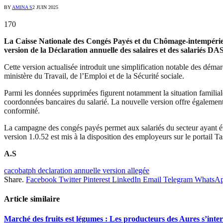
BY
AMINA S
2 JUIN 2025
170
La Caisse Nationale des Congés Payés et du Chômage-intempéries
version de la Déclaration annuelle des salaires et des salarié
Cette version actualisée introduit une simplification notable des dém
ministère du Travail, de l’Emploi et de la Sécurité sociale.
Parmi les données supprimées figurent notamment la situation familiale, 
coordonnées bancaires du salarié. La nouvelle version offre également un
conformité.
La campagne des congés payés permet aux salariés du secteur ayant été
version 1.0.52 est mis à la disposition des employeurs sur le portail
A.S
cacobatph declaration annuelle version allegée
Share.
Facebook
Twitter
Pinterest
LinkedIn
Email
Telegram
WhatsA
Article similaire
Marché des fruits est légumes : Les producteurs des Aures s’inte