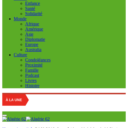
Enfance
Santé
Solidarité
Monde
Afrique
Amérique
Asie
Diplomatie
Europe
Australia
Culture
Condoléances
Proximité
Famille
Podcast
Livres
Histoire
À LA UNE