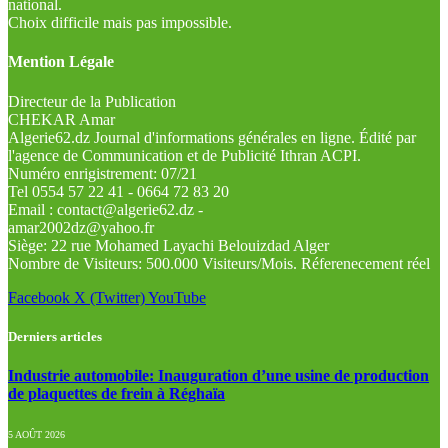
national.
Choix difficile mais pas impossible.
Mention Légale
Directeur de la Publication
CHEKAR Amar
Algerie62.dz Journal d'informations générales en ligne. Édité par
l'agence de Communication et de Publicité Ithran ACPI.
Numéro enrigistrement: 07/21
Tel 0554 57 22 41 - 0664 72 83 20
Email : contact@algerie62.dz -
amar2002dz@yahoo.fr
Siège: 22 rue Mohamed Layachi Belouizdad Alger
Nombre de Visiteurs: 500.000 Visiteurs/Mois. Réferenecement réel
Facebook
X (Twitter)
YouTube
Derniers articles
Industrie automobile: Inauguration d’une usine de production
de plaquettes de frein à Réghaïa
5 AOÛT 2026