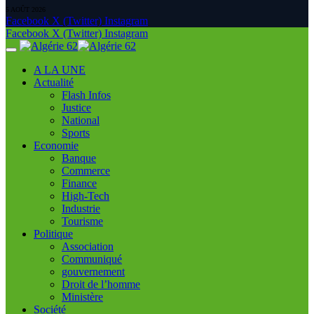
5 AOÛT 2026
Facebook
X (Twitter)
Instagram
Facebook
X (Twitter)
Instagram
A LA UNE
Actualité
Flash Infos
Justice
National
Sports
Economie
Banque
Commerce
Finance
High-Tech
Industrie
Tourisme
Politique
Association
Communiqué
gouvernement
Droit de l’homme
Ministère
Société