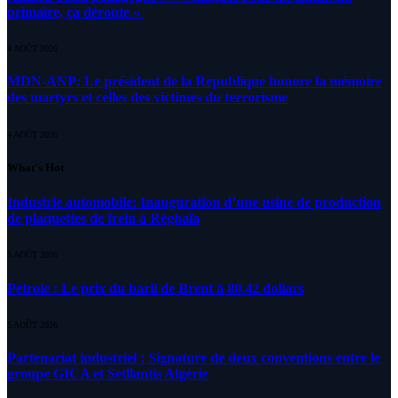
primaire, ça déroute «
4 AOÛT 2026
MDN-ANP: Le président de la République honore la mémoire
des martyrs et celles des victimes du terrorisme
4 AOÛT 2026
What's Hot
Industrie automobile: Inauguration d’une usine de production
de plaquettes de frein à Réghaïa
5 AOÛT 2026
Pétrole : Le prix du baril de Brent à 80.42 dollars
5 AOÛT 2026
Partenariat industriel : Signature de deux conventions entre le
groupe GICA et Setllantis Algérie