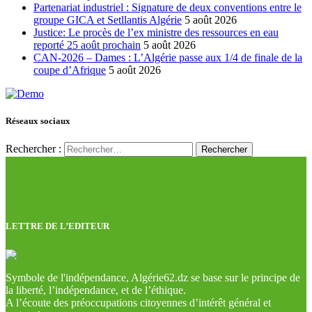
Partenariat industriel : Signature de deux conventions entre le
groupe GICA et Setllantis Algérie
5 août 2026
Justice: Le procès de l’ex ministre des ressources en eau
reporté 25 août prochain
5 août 2026
CAN-2026 – Dames : L’Algérie passe aux 1/4 de finale de la
coupe d’Afrique
5 août 2026
Réseaux sociaux
Rechercher :
LETTRE DE L’EDITEUR
Symbole de l'indépendance, Algérie62.dz se base sur le principe de
la liberté, l’indépendance, et de l’éthique.
A l’écoute des préoccupations citoyennes d’intérêt général et