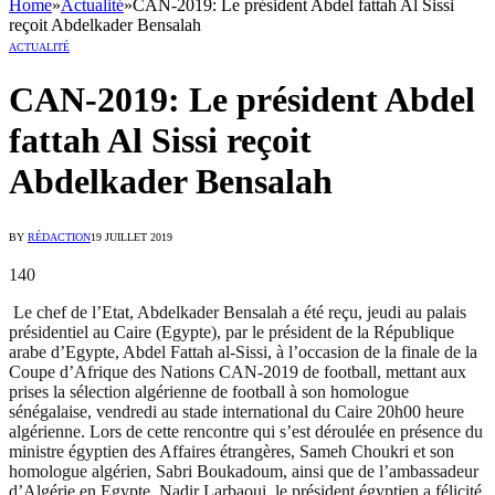
Home
»
Actualité
»
CAN-2019: Le président Abdel fattah Al Sissi
reçoit Abdelkader Bensalah
ACTUALITÉ
CAN-2019: Le président Abdel
fattah Al Sissi reçoit
Abdelkader Bensalah
BY
RÉDACTION
19 JUILLET 2019
140
Le chef de l’Etat, Abdelkader Bensalah a été reçu, jeudi au palais
présidentiel au Caire (Egypte), par le président de la République
arabe d’Egypte, Abdel Fattah al-Sissi, à l’occasion de la finale de la
Coupe d’Afrique des Nations CAN-2019 de football, mettant aux
prises la sélection algérienne de football à son homologue
sénégalaise, vendredi au stade international du Caire 20h00 heure
algérienne. Lors de cette rencontre qui s’est déroulée en présence du
ministre égyptien des Affaires étrangères, Sameh Choukri et son
homologue algérien, Sabri Boukadoum, ainsi que de l’ambassadeur
d’Algérie en Egypte, Nadir Larbaoui, le président égyptien a félicité