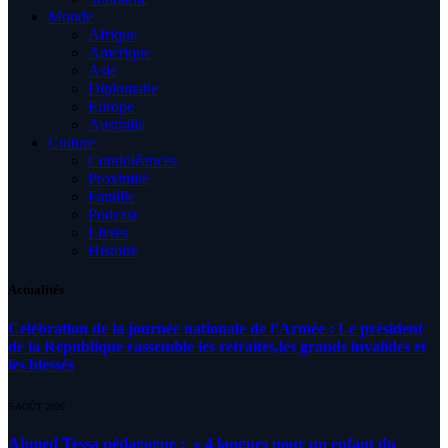
Monde
Afrique
Amérique
Asie
Diplomatie
Europe
Australia
Culture
Condoléances
Proximité
Famille
Podcast
Livres
Histoire
Actualités
Célébration de la journée nationale de l’Armée : Le président
de la République rassemble les retraités,les grands invalides et
les blessés
5 AOÛT 2026
Ahmed Tessa pédagogue : » 4 langues pour un enfant du