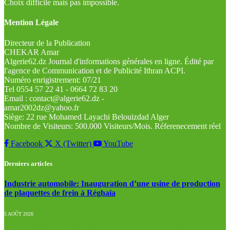
Choix difficile mais pas impossible.
Mention Légale
Directeur de la Publication
CHEKAR Amar
Algerie62.dz Journal d'informations générales en ligne. Édité par
l'agence de Communication et de Publicité Ithran ACPI.
Numéro enrigistrement: 07/21
Tel 0554 57 22 41 - 0664 72 83 20
Email : contact@algerie62.dz -
amar2002dz@yahoo.fr
Siège: 22 rue Mohamed Layachi Belouizdad Alger
Nombre de Visiteurs: 500.000 Visiteurs/Mois. Réferenecement réel
Facebook
X (Twitter)
YouTube
Derniers articles
Industrie automobile: Inauguration d’une usine de production
de plaquettes de frein à Réghaïa
5 AOÛT 2026