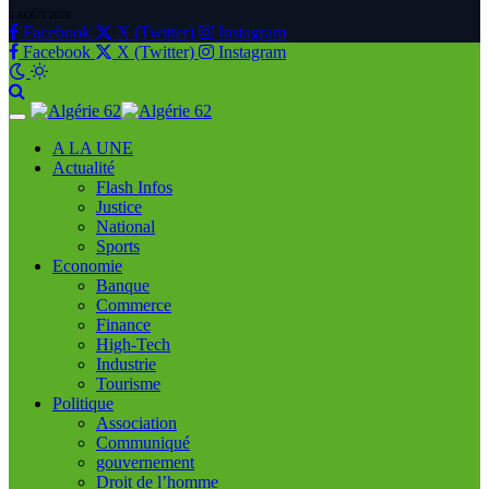
5 AOÛT 2026
Facebook
X (Twitter)
Instagram
Facebook
X (Twitter)
Instagram
A LA UNE
Actualité
Flash Infos
Justice
National
Sports
Economie
Banque
Commerce
Finance
High-Tech
Industrie
Tourisme
Politique
Association
Communiqué
gouvernement
Droit de l’homme