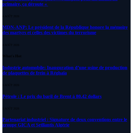
primaire, ça déroute «
4 AOÛT 2026
MDN-ANP: Le président de la République honore la mémoire
des martyrs et celles des victimes du terrorisme
4 AOÛT 2026
What's Hot
Industrie automobile: Inauguration d’une usine de production
de plaquettes de frein à Réghaïa
5 AOÛT 2026
Pétrole : Le prix du baril de Brent à 80.42 dollars
5 AOÛT 2026
Partenariat industriel : Signature de deux conventions entre le
groupe GICA et Setllantis Algérie