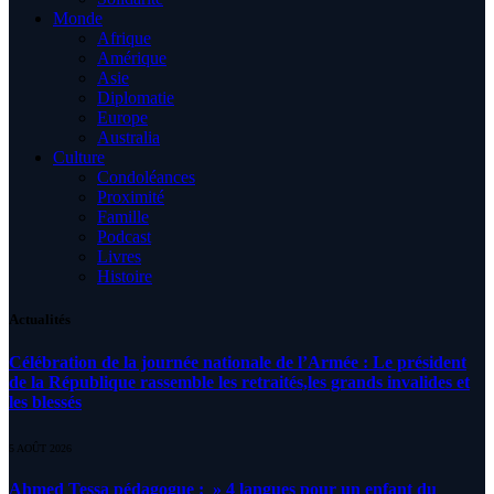
Monde
Afrique
Amérique
Asie
Diplomatie
Europe
Australia
Culture
Condoléances
Proximité
Famille
Podcast
Livres
Histoire
Actualités
Célébration de la journée nationale de l’Armée : Le président
de la République rassemble les retraités,les grands invalides et
les blessés
5 AOÛT 2026
Ahmed Tessa pédagogue : » 4 langues pour un enfant du