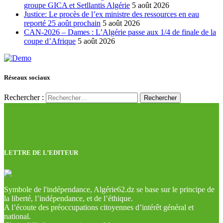
groupe GICA et Setllantis Algérie
5 août 2026
Justice: Le procès de l’ex ministre des ressources en eau
reporté 25 août prochain
5 août 2026
CAN-2026 – Dames : L’Algérie passe aux 1/4 de finale de la
coupe d’Afrique
5 août 2026
Réseaux sociaux
Rechercher :
LETTRE DE L’EDITEUR
Symbole de l'indépendance, Algérie62.dz se base sur le principe de
la liberté, l’indépendance, et de l’éthique.
A l’écoute des préoccupations citoyennes d’intérêt général et
national.