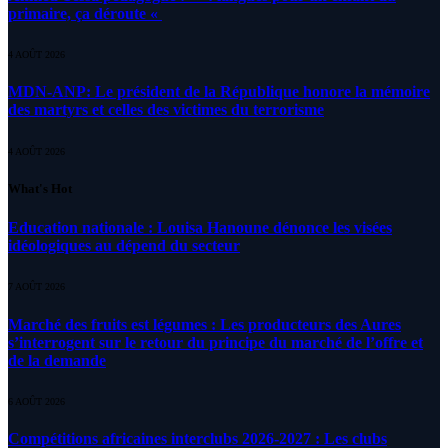
primaire, ça déroute «
4 AOÛT 2026
MDN-ANP: Le président de la République honore la mémoire
des martyrs et celles des victimes du terrorisme
4 AOÛT 2026
What's Hot
Education nationale : Louisa Hanoune dénonce les visées
idéologiques au dépend du secteur
7 AOÛT 2026
Marché des fruits est légumes : Les producteurs des Aures
s’interrogent sur le retour du principe du marché de l’offre et
de la demande
6 AOÛT 2026
Compétitions africaines interclubs 2026-2027 : Les clubs