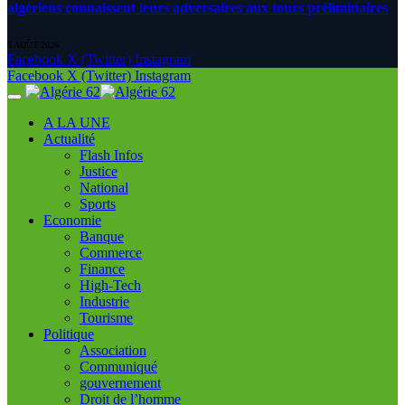
algériens connaissent leurs adversaires aux tours préliminaires
6 AOÛT 2026
Facebook
X (Twitter)
Instagram
Facebook
X (Twitter)
Instagram
A LA UNE
Actualité
Flash Infos
Justice
National
Sports
Economie
Banque
Commerce
Finance
High-Tech
Industrie
Tourisme
Politique
Association
Communiqué
gouvernement
Droit de l’homme