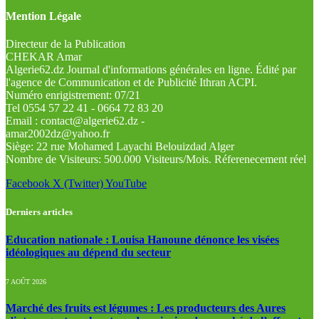
Mention Légale
Directeur de la Publication
CHEKAR Amar
Algerie62.dz Journal d'informations générales en ligne. Édité par
l'agence de Communication et de Publicité Ithran ACPI.
Numéro enrigistrement: 07/21
Tel 0554 57 22 41 - 0664 72 83 20
Email : contact@algerie62.dz -
amar2002dz@yahoo.fr
Siège: 22 rue Mohamed Layachi Belouizdad Alger
Nombre de Visiteurs: 500.000 Visiteurs/Mois. Réferenecement réel
Facebook
X (Twitter)
YouTube
Derniers articles
Education nationale : Louisa Hanoune dénonce les visées
idéologiques au dépend du secteur
7 AOÛT 2026
Marché des fruits est légumes : Les producteurs des Aures