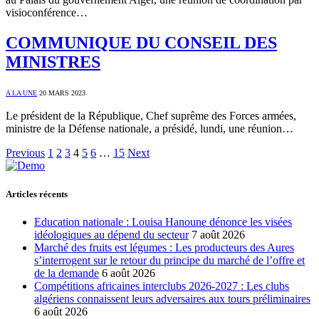
visioconférence…
COMMUNIQUE DU CONSEIL DES
MINISTRES
A LA UNE
20 MARS 2023
Le président de la République, Chef suprême des Forces armées,
ministre de la Défense nationale, a présidé, lundi, une réunion…
Previous
1
2
3
4
5
6
…
15
Next
Articles récents
Education nationale : Louisa Hanoune dénonce les visées
idéologiques au dépend du secteur
7 août 2026
Marché des fruits est légumes : Les producteurs des Aures
s’interrogent sur le retour du principe du marché de l’offre et
de la demande
6 août 2026
Compétitions africaines interclubs 2026-2027 : Les clubs
algériens connaissent leurs adversaires aux tours préliminaires
6 août 2026