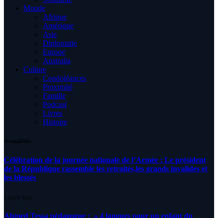
Monde
Afrique
Amérique
Asie
Diplomatie
Europe
Australia
Culture
Condoléances
Proximité
Famille
Podcast
Livres
Histoire
Actualités
Célébration de la journée nationale de l’Armée : Le président
de la République rassemble les retraités,les grands invalides et
les blessés
5 AOÛT 2026
Ahmed Tessa pédagogue : » 4 langues pour un enfant du