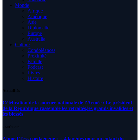
Monde
Afrique
Amérique
Asie
Diplomatie
Europe
Australia
Culture
Condoléances
Proximité
Famille
Podcast
Livres
Histoire
Actualités
Célébration de la journée nationale de l’Armée : Le président
de la République rassemble les retraités,les grands invalides et
les blessés
5 AOÛT 2026
Ahmed Tessa pédagogue : » 4 langues pour un enfant du