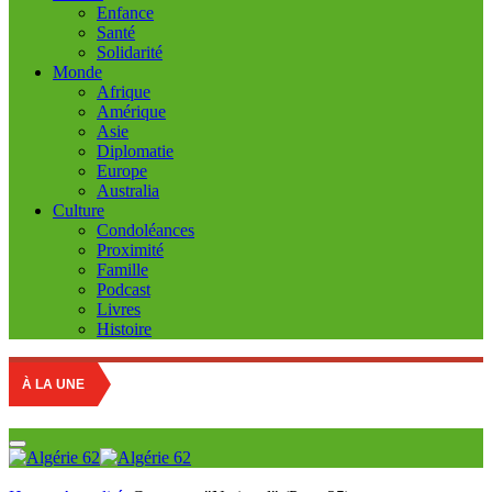
Enfance
Santé
Solidarité
Monde
Afrique
Amérique
Asie
Diplomatie
Europe
Australia
Culture
Condoléances
Proximité
Famille
Podcast
Livres
Histoire
À LA UNE