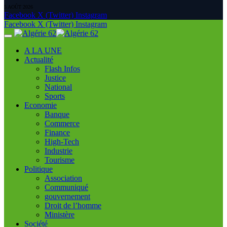
5 AOÛT 2026
Facebook
X (Twitter)
Instagram
Facebook
X (Twitter)
Instagram
A LA UNE
Actualité
Flash Infos
Justice
National
Sports
Economie
Banque
Commerce
Finance
High-Tech
Industrie
Tourisme
Politique
Association
Communiqué
gouvernement
Droit de l’homme
Ministère
Société