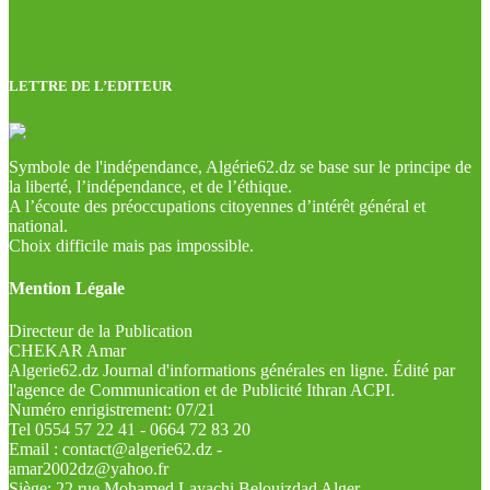
LETTRE DE L’EDITEUR
Symbole de l'indépendance, Algérie62.dz se base sur le principe de
la liberté, l’indépendance, et de l’éthique.
A l’écoute des préoccupations citoyennes d’intérêt général et
national.
Choix difficile mais pas impossible.
Mention Légale
Directeur de la Publication
CHEKAR Amar
Algerie62.dz Journal d'informations générales en ligne. Édité par
l'agence de Communication et de Publicité Ithran ACPI.
Numéro enrigistrement: 07/21
Tel 0554 57 22 41 - 0664 72 83 20
Email : contact@algerie62.dz -
amar2002dz@yahoo.fr
Siège: 22 rue Mohamed Layachi Belouizdad Alger