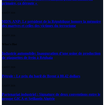
primaire, ça déroute «
4 AOÛT 2026
MDN-ANP: Le président de la République honore la mémoire
des martyrs et celles des victimes du terrorisme
4 AOÛT 2026
What's Hot
Industrie automobile: Inauguration d’une usine de production
de plaquettes de frein à Réghaïa
5 AOÛT 2026
Pétrole : Le prix du baril de Brent à 80.42 dollars
5 AOÛT 2026
Partenariat industriel : Signature de deux conventions entre le
groupe GICA et Setllantis Algérie