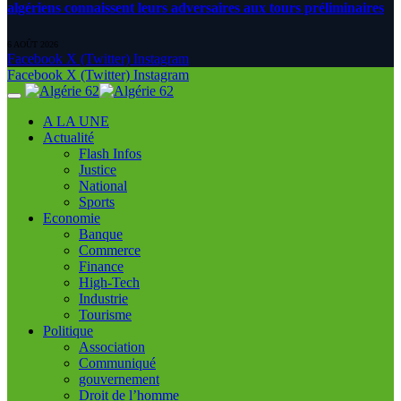
algériens connaissent leurs adversaires aux tours préliminaires
6 AOÛT 2026
Facebook
X (Twitter)
Instagram
Facebook
X (Twitter)
Instagram
A LA UNE
Actualité
Flash Infos
Justice
National
Sports
Economie
Banque
Commerce
Finance
High-Tech
Industrie
Tourisme
Politique
Association
Communiqué
gouvernement
Droit de l’homme