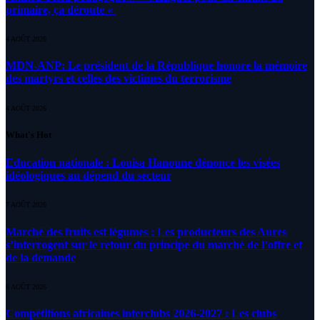
primaire, ça déroute «
4 AOÛT 2026
MDN-ANP: Le président de la République honore la mémoire
des martyrs et celles des victimes du terrorisme
4 AOÛT 2026
What's Hot
Education nationale : Louisa Hanoune dénonce les visées
idéologiques au dépend du secteur
7 AOÛT 2026
Marché des fruits est légumes : Les producteurs des Aures
s’interrogent sur le retour du principe du marché de l’offre et
de la demande
6 AOÛT 2026
Compétitions africaines interclubs 2026-2027 : Les clubs