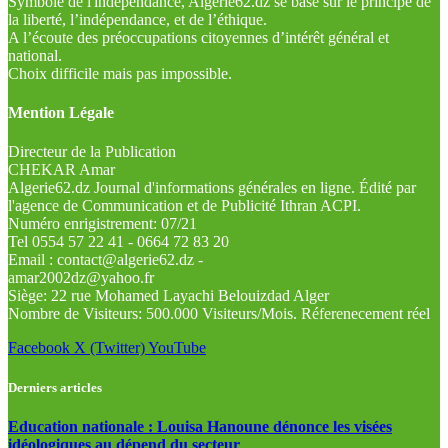
Symbole de l'indépendance, Algérie62.dz se base sur le principe de
la liberté, l’indépendance, et de l’éthique.
A l’écoute des préoccupations citoyennes d’intérêt général et
national.
Choix difficile mais pas impossible.
Mention Légale
Directeur de la Publication
CHEKAR Amar
Algerie62.dz Journal d'informations générales en ligne. Édité par
l'agence de Communication et de Publicité Ithran ACPI.
Numéro enrigistrement: 07/21
Tel 0554 57 22 41 - 0664 72 83 20
Email : contact@algerie62.dz -
amar2002dz@yahoo.fr
Siège: 22 rue Mohamed Layachi Belouizdad Alger
Nombre de Visiteurs: 500.000 Visiteurs/Mois. Réferenecement réel
Facebook
X (Twitter)
YouTube
Derniers articles
Education nationale : Louisa Hanoune dénonce les visées
idéologiques au dépend du secteur