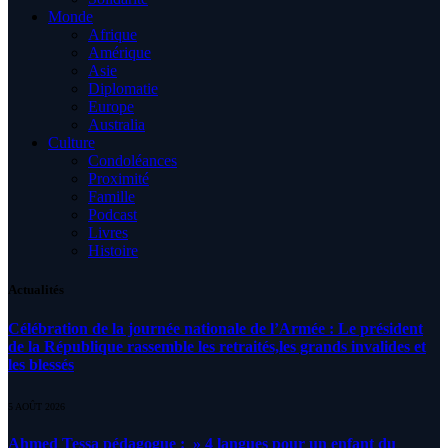
Monde
Afrique
Amérique
Asie
Diplomatie
Europe
Australia
Culture
Condoléances
Proximité
Famille
Podcast
Livres
Histoire
Actualités
Célébration de la journée nationale de l’Armée : Le président
de la République rassemble les retraités,les grands invalides et
les blessés
5 AOÛT 2026
Ahmed Tessa pédagogue : » 4 langues pour un enfant du