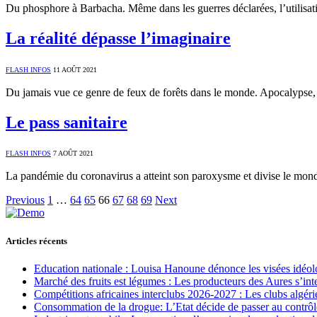
Du phosphore à Barbacha. Même dans les guerres déclarées, l’utilisati
La réalité dépasse l’imaginaire
FLASH INFOS
11 AOÛT 2021
Du jamais vue ce genre de feux de forêts dans le monde. Apocalypse,
Le pass sanitaire
FLASH INFOS
7 AOÛT 2021
La pandémie du coronavirus a atteint son paroxysme et divise le mond
Previous
1
…
64
65
66
67
68
69
Next
Articles récents
Education nationale : Louisa Hanoune dénonce les visées idéol
Marché des fruits est légumes : Les producteurs des Aures s’int
Compétitions africaines interclubs 2026-2027 : Les clubs algérie
Consommation de la drogue: L’Etat décide de passer au contrôl