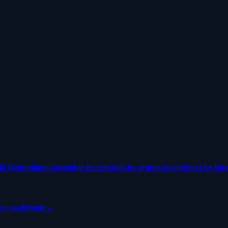
a République rassemble les retraités,les grands invalides et les bles
e, ça déroute «