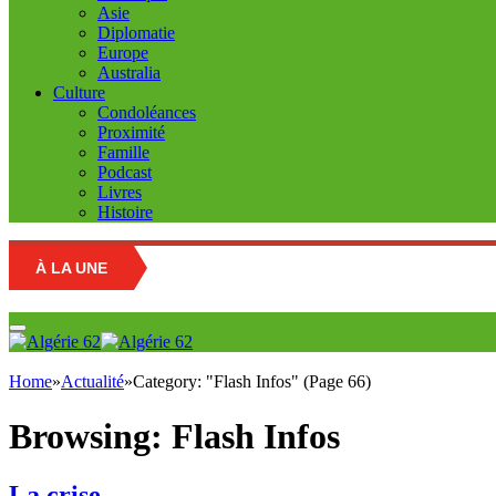
Asie
Diplomatie
Europe
Australia
Culture
Condoléances
Proximité
Famille
Podcast
Livres
Histoire
À LA UNE
Edu
Home
»
Actualité
»
Category: "Flash Infos" (Page 66)
Browsing:
Flash Infos
La crise…