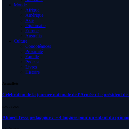
Monde
Afrique
Amérique
Asie
Diplomatie
Europe
Australia
Culture
Condoléances
Proximité
Famille
Podcast
Livres
Histoire
Actualités
Célébration de la journée nationale de l’Armée : Le président de l
5 AOÛT 2026
Ahmed Tessa pédagogue : » 4 langues pour un enfant du primair