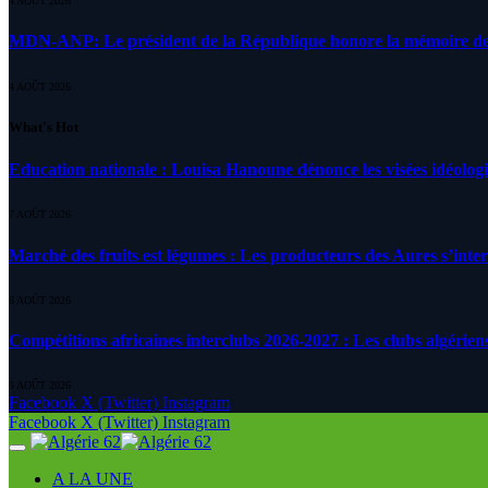
4 AOÛT 2026
MDN-ANP: Le président de la République honore la mémoire des m
4 AOÛT 2026
What's Hot
Education nationale : Louisa Hanoune dénonce les visées idéolog
7 AOÛT 2026
Marché des fruits est légumes : Les producteurs des Aures s’inte
6 AOÛT 2026
Compétitions africaines interclubs 2026-2027 : Les clubs algérien
6 AOÛT 2026
Facebook
X (Twitter)
Instagram
Facebook
X (Twitter)
Instagram
A LA UNE