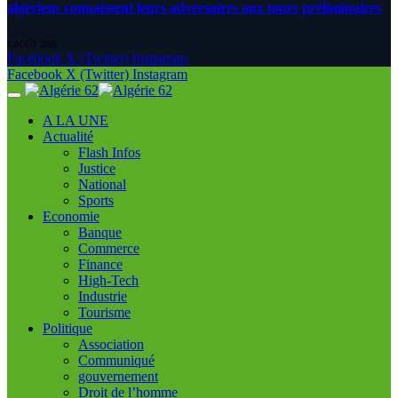
algériens connaissent leurs adversaires aux tours préliminaires
6 AOÛT 2026
Facebook
X (Twitter)
Instagram
Facebook
X (Twitter)
Instagram
A LA UNE
Actualité
Flash Infos
Justice
National
Sports
Economie
Banque
Commerce
Finance
High-Tech
Industrie
Tourisme
Politique
Association
Communiqué
gouvernement
Droit de l’homme