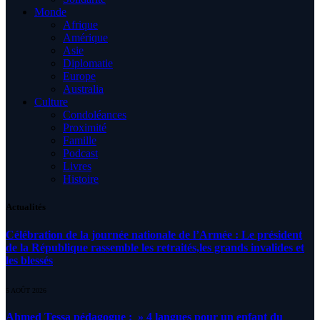
Monde
Afrique
Amérique
Asie
Diplomatie
Europe
Australia
Culture
Condoléances
Proximité
Famille
Podcast
Livres
Histoire
Actualités
Célébration de la journée nationale de l’Armée : Le président
de la République rassemble les retraités,les grands invalides et
les blessés
5 AOÛT 2026
Ahmed Tessa pédagogue : » 4 langues pour un enfant du