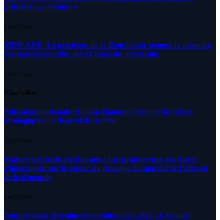
primaire, ça déroute «
4 AOÛT 2026
MDN-ANP: Le président de la République honore la mémoire
des martyrs et celles des victimes du terrorisme
4 AOÛT 2026
What's Hot
Education nationale : Louisa Hanoune dénonce les visées
idéologiques au dépend du secteur
7 AOÛT 2026
Marché des fruits est légumes : Les producteurs des Aures
s’interrogent sur le retour du principe du marché de l’offre et
de la demande
6 AOÛT 2026
Compétitions africaines interclubs 2026-2027 : Les clubs