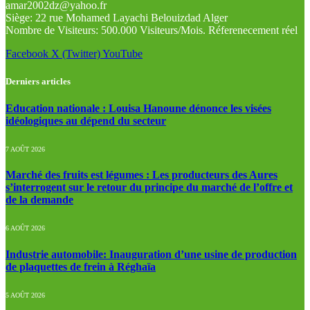
amar2002dz@yahoo.fr
Siège: 22 rue Mohamed Layachi Belouizdad Alger
Nombre de Visiteurs: 500.000 Visiteurs/Mois. Réferenecement réel
Facebook
X (Twitter)
YouTube
Derniers articles
Education nationale : Louisa Hanoune dénonce les visées
idéologiques au dépend du secteur
7 AOÛT 2026
Marché des fruits est légumes : Les producteurs des Aures
s’interrogent sur le retour du principe du marché de l’offre et
de la demande
6 AOÛT 2026
Industrie automobile: Inauguration d’une usine de production
de plaquettes de frein à Réghaïa
5 AOÛT 2026