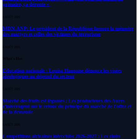
primaire, ça déroute «
4 AOÛT 2026
MDN-ANP: Le président de la République honore la mémoire
des martyrs et celles des victimes du terrorisme
4 AOÛT 2026
What's Hot
Education nationale : Louisa Hanoune dénonce les visées
idéologiques au dépend du secteur
7 AOÛT 2026
Marché des fruits est légumes : Les producteurs des Aures
s’interrogent sur le retour du principe du marché de l’offre et
de la demande
6 AOÛT 2026
Compétitions africaines interclubs 2026-2027 : Les clubs