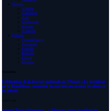
Monde
Afrique
Amérique
Asie
Diplomatie
Europe
Australia
Culture
Condoléances
Proximité
Famille
Podcast
Livres
Histoire
Actualités
Célébration de la journée nationale de l’Armée : Le président
de la République rassemble les retraités,les grands invalides et
les blessés
5 AOÛT 2026
Ahmed Tessa pédagogue : » 4 langues pour un enfant du