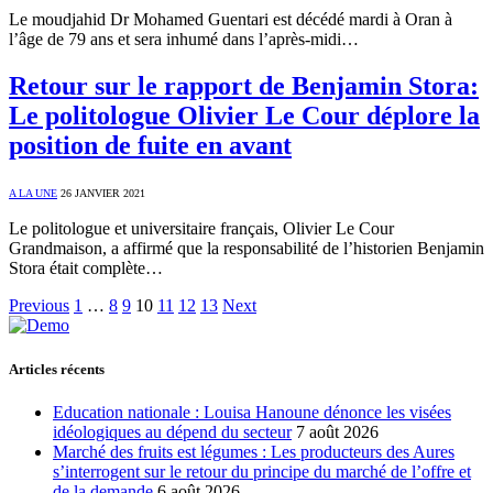
Le moudjahid Dr Mohamed Guentari est décédé mardi à Oran à
l’âge de 79 ans et sera inhumé dans l’après-midi…
Retour sur le rapport de Benjamin Stora:
Le politologue Olivier Le Cour déplore la
position de fuite en avant
A LA UNE
26 JANVIER 2021
Le politologue et universitaire français, Olivier Le Cour
Grandmaison, a affirmé que la responsabilité de l’historien Benjamin
Stora était complète…
Previous
1
…
8
9
10
11
12
13
Next
Articles récents
Education nationale : Louisa Hanoune dénonce les visées
idéologiques au dépend du secteur
7 août 2026
Marché des fruits est légumes : Les producteurs des Aures
s’interrogent sur le retour du principe du marché de l’offre et
de la demande
6 août 2026