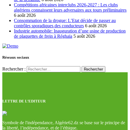
Compétitions africaines interclubs 2026-2027 : Les clubs
algériens connaissent leurs adversaires aux tours préliminaires
6 août 2026
Consommation de la drogue: L’Etat décide de passer au
contrôles sporadiques des conducteurs
6 août 2026
Industrie automobile: Inauguration d’une usine de production
de plaquettes de frein à Réghaïa
5 août 2026
Réseaux sociaux
Rechercher :
LETTRE DE L’EDITEUR
Symbole de l'indépendance, Algérie62.dz se base sur le principe de
la liberté, l’indépendance, et de l’éthique.