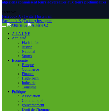
algériens connaissent leurs adversaires aux tours préliminaires
6 AOÛT 2026
Facebook
X (Twitter)
Instagram
Facebook
X (Twitter)
Instagram
A LA UNE
Actualité
Flash Infos
Justice
National
Sports
Economie
Banque
Commerce
Finance
High-Tech
Industrie
Tourisme
Politique
Association
Communiqué
gouvernement
Droit de l’homme