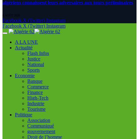
algériens connaissent leurs adversaires aux tours préliminaires
6 AOÛT 2026
Facebook
X (Twitter)
Instagram
Facebook
X (Twitter)
Instagram
A LA UNE
Actualité
Flash Infos
Justice
National
Sports
Economie
Banque
Commerce
Finance
High-Tech
Industrie
Tourisme
Politique
Association
Communiqué
gouvernement
Droit de l’homme