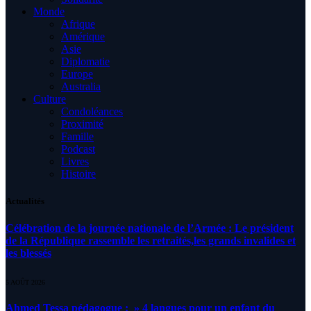
Monde
Afrique
Amérique
Asie
Diplomatie
Europe
Australia
Culture
Condoléances
Proximité
Famille
Podcast
Livres
Histoire
Actualités
Célébration de la journée nationale de l’Armée : Le président
de la République rassemble les retraités,les grands invalides et
les blessés
5 AOÛT 2026
Ahmed Tessa pédagogue : » 4 langues pour un enfant du