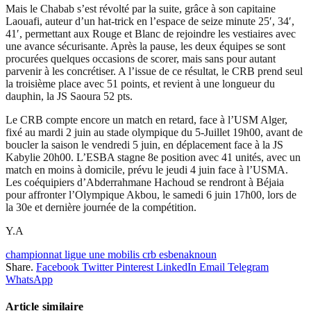
Mais le Chabab s’est révolté par la suite, grâce à son capitaine
Laouafi, auteur d’un hat-trick en l’espace de seize minute 25′, 34′,
41′, permettant aux Rouge et Blanc de rejoindre les vestiaires avec
une avance sécurisante. Après la pause, les deux équipes se sont
procurées quelques occasions de scorer, mais sans pour autant
parvenir à les concrétiser. A l’issue de ce résultat, le CRB prend seul
la troisième place avec 51 points, et revient à une longueur du
dauphin, la JS Saoura 52 pts.
Le CRB compte encore un match en retard, face à l’USM Alger,
fixé au mardi 2 juin au stade olympique du 5-Juillet 19h00, avant de
boucler la saison le vendredi 5 juin, en déplacement face à la JS
Kabylie 20h00. L’ESBA stagne 8e position avec 41 unités, avec un
match en moins à domicile, prévu le jeudi 4 juin face à l’USMA.
Les coéquipiers d’Abderrahmane Hachoud se rendront à Béjaia
pour affronter l’Olympique Akbou, le samedi 6 juin 17h00, lors de
la 30e et dernière journée de la compétition.
Y.A
championnat ligue une mobilis crb esbenaknoun
Share.
Facebook
Twitter
Pinterest
LinkedIn
Email
Telegram
WhatsApp
Article similaire