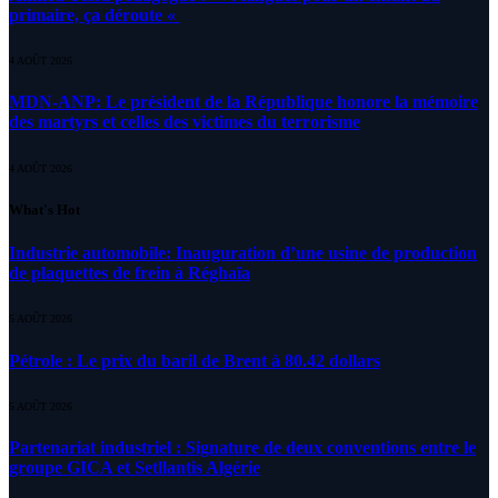
primaire, ça déroute «
4 AOÛT 2026
MDN-ANP: Le président de la République honore la mémoire
des martyrs et celles des victimes du terrorisme
4 AOÛT 2026
What's Hot
Industrie automobile: Inauguration d’une usine de production
de plaquettes de frein à Réghaïa
5 AOÛT 2026
Pétrole : Le prix du baril de Brent à 80.42 dollars
5 AOÛT 2026
Partenariat industriel : Signature de deux conventions entre le
groupe GICA et Setllantis Algérie