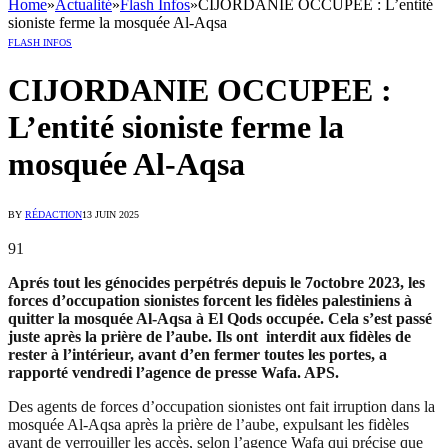
Home
»
Actualité
»
Flash Infos
»
CIJORDANIE OCCUPEE : L’entité
sioniste ferme la mosquée Al-Aqsa
FLASH INFOS
CIJORDANIE OCCUPEE :
L’entité sioniste ferme la
mosquée Al-Aqsa
BY
RÉDACTION
13 JUIN 2025
91
Aprés tout les génocides perpétrés depuis le 7octobre 2023, les
forces d’occupation sionistes forcent les fidèles palestiniens à
quitter la mosquée Al-Aqsa à El Qods occupée. Cela s’est passé
juste après la prière de l’aube. Ils ont interdit aux fidèles de
rester à l’intérieur, avant d’en fermer toutes les portes, a
rapporté vendredi l’agence de presse Wafa. APS.
Des agents de forces d’occupation sionistes ont fait irruption dans la
mosquée Al-Aqsa après la prière de l’aube, expulsant les fidèles
avant de verrouiller les accès, selon l’agence Wafa qui précise que