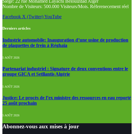
Siège: 22 rue Mohamed Layachi Belouizdad Alger
Nombre de Visiteurs: 500.000 Visiteurs/Mois. Réferenecement réel
Facebook
X (Twitter)
YouTube
Derniers articles
Industrie automobile: Inauguration d’une usine de production
de plaquettes de frein à Réghaïa
5 AOÛT 2026
Partenariat industriel : Signature de deux conventions entre le
groupe GICA et Setllantis Algérie
5 AOÛT 2026
Justice: Le procès de l’ex ministre des ressources en eau reporté
25 août prochain
5 AOÛT 2026
Abonnez-vous aux mises à jour