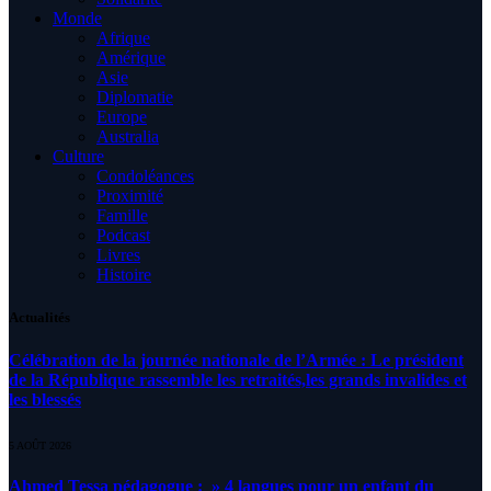
Monde
Afrique
Amérique
Asie
Diplomatie
Europe
Australia
Culture
Condoléances
Proximité
Famille
Podcast
Livres
Histoire
Actualités
Célébration de la journée nationale de l’Armée : Le président
de la République rassemble les retraités,les grands invalides et
les blessés
5 AOÛT 2026
Ahmed Tessa pédagogue : » 4 langues pour un enfant du