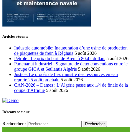
Articles récents
Industrie automobile: Inauguration d’une usine de production
de plaquettes de frein à Réghaïa
5 août 2026
Pétrole : Le prix du baril de Brent à 80.42 dollars
5 août 2026
Partenariat industriel : Signature de deux conventions entre le
groupe GICA et Setllantis Algérie
5 août 2026
Justice: Le procès de l’ex ministre des ressources en eau
reporté 25 août prochain
5 août 2026
CAN-2026 – Dames : L’Algérie passe aux 1/4 de finale de la
coupe d’Afrique
5 août 2026
Réseaux sociaux
Rechercher :