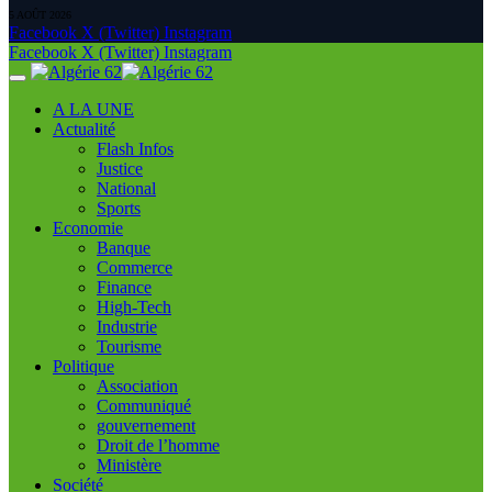
5 AOÛT 2026
Facebook
X (Twitter)
Instagram
Facebook
X (Twitter)
Instagram
A LA UNE
Actualité
Flash Infos
Justice
National
Sports
Economie
Banque
Commerce
Finance
High-Tech
Industrie
Tourisme
Politique
Association
Communiqué
gouvernement
Droit de l’homme
Ministère
Société