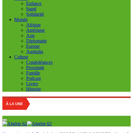
Enfance
Santé
Solidarité
Monde
Afrique
Amérique
Asie
Diplomatie
Europe
Australia
Culture
Condoléances
Proximité
Famille
Podcast
Livres
Histoire
À LA UNE