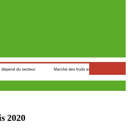
teur
Marché des fruits est légumes : Les producteurs des Aure
is 2020