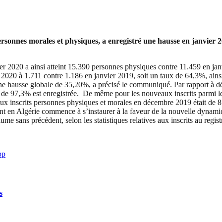
sonnes morales et physiques, a enregistré une hausse en janvier 2
er 2020 a ainsi atteint 15.390 personnes physiques contre 11.459 en j
r 2020 à 1.711 contre 1.186 en janvier 2019, soit un taux de 64,3%, ains
une hausse globale de 35,20%, a précisé le communiqué. Par rapport à 
e de 97,3% est enregistrée. De même pour les nouveaux inscrits parmi 
aux inscrits personnes physiques et morales en décembre 2019 était de 
sement en Algérie commence à s’instaurer à la faveur de la nouvelle dyn
me sans précédent, selon les statistiques relatives aux inscrits au reg
pp
s