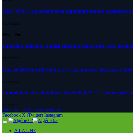
4 AOÛT 2026
MDN-ANP: Le président de la République honore la mémoire des m
4 AOÛT 2026
What's Hot
Education nationale : Louisa Hanoune dénonce les visées idéolog
7 AOÛT 2026
Marché des fruits est légumes : Les producteurs des Aures s’inte
6 AOÛT 2026
Compétitions africaines interclubs 2026-2027 : Les clubs algérien
6 AOÛT 2026
Facebook
X (Twitter)
Instagram
Facebook
X (Twitter)
Instagram
A LA UNE