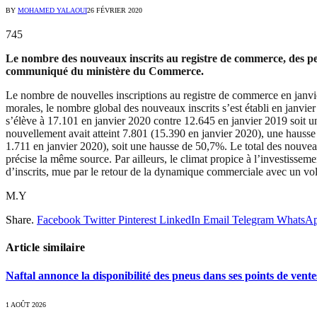
BY
MOHAMED YALAOUI
26 FÉVRIER 2020
745
Le nombre des nouveaux inscrits au registre de commerce, des per
communiqué du ministère du Commerce.
Le nombre de nouvelles inscriptions au registre de commerce en janvi
morales, le nombre global des nouveaux inscrits s’est établi en janvie
s’élève à 17.101 en janvier 2020 contre 12.645 en janvier 2019 soit 
nouvellement avait atteint 7.801 (15.390 en janvier 2020), une hauss
1.711 en janvier 2020), soit une hausse de 50,7%. Le total des nouve
précise la même source. Par ailleurs, le climat propice à l’investis
d’inscrits, mue par le retour de la dynamique commerciale avec un volu
M.Y
Share.
Facebook
Twitter
Pinterest
LinkedIn
Email
Telegram
WhatsA
Article similaire
Naftal annonce la disponibilité des pneus dans ses points de vente
1 AOÛT 2026