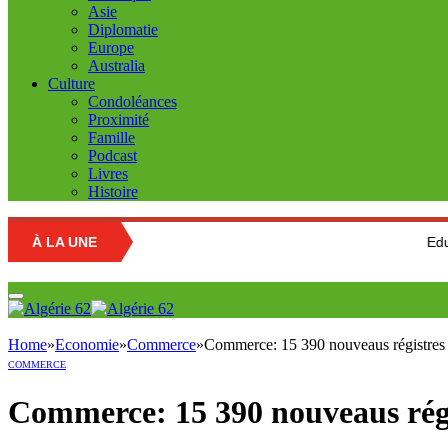
Asie
Diplomatie
Europe
Australia
Culture
Condoléances
Proximité
Famille
Podcast
Livres
Histoire
À LA UNE
Education nationa
Home
»
Economie
»
Commerce
»
Commerce: 15 390 nouveaus régistres 
COMMERCE
Commerce: 15 390 nouveaus régi