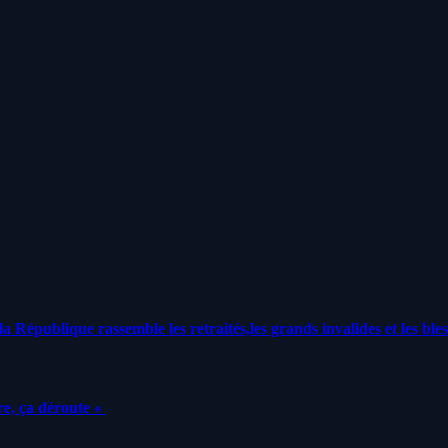
a République rassemble les retraités,les grands invalides et les bles
e, ça déroute «