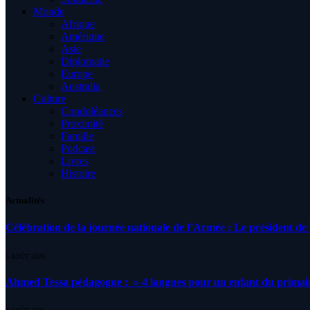
Monde
Afrique
Amérique
Asie
Diplomatie
Europe
Australia
Culture
Condoléances
Proximité
Famille
Podcast
Livres
Histoire
Actualités
Célébration de la journée nationale de l’Armée : Le président de l
5 AOÛT 2026
Ahmed Tessa pédagogue : » 4 langues pour un enfant du primair