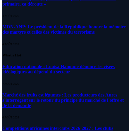
primaire, ça déroute «
4 AOÛT 2026
MDN-ANP: Le président de la République honore la mémoire
des martyrs et celles des victimes du terrorisme
4 AOÛT 2026
What's Hot
Education nationale : Louisa Hanoune dénonce les visées
idéologiques au dépend du secteur
7 AOÛT 2026
Marché des fruits est légumes : Les producteurs des Aures
s’interrogent sur le retour du principe du marché de l’offre et
de la demande
6 AOÛT 2026
Compétitions africaines interclubs 2026-2027 : Les clubs