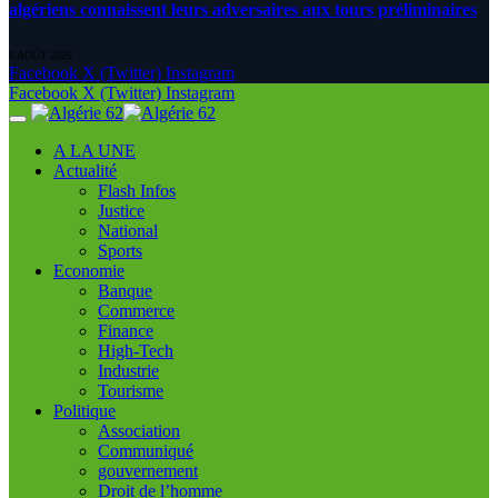
algériens connaissent leurs adversaires aux tours préliminaires
6 AOÛT 2026
Facebook
X (Twitter)
Instagram
Facebook
X (Twitter)
Instagram
A LA UNE
Actualité
Flash Infos
Justice
National
Sports
Economie
Banque
Commerce
Finance
High-Tech
Industrie
Tourisme
Politique
Association
Communiqué
gouvernement
Droit de l’homme