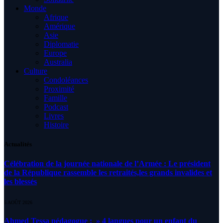
Monde
Afrique
Amérique
Asie
Diplomatie
Europe
Australia
Culture
Condoléances
Proximité
Famille
Podcast
Livres
Histoire
Actualités
Célébration de la journée nationale de l’Armée : Le président
de la République rassemble les retraités,les grands invalides et
les blessés
5 AOÛT 2026
Ahmed Tessa pédagogue : » 4 langues pour un enfant du