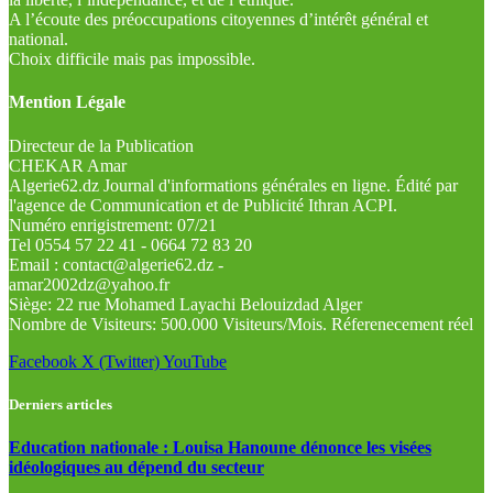
A l’écoute des préoccupations citoyennes d’intérêt général et
national.
Choix difficile mais pas impossible.
Mention Légale
Directeur de la Publication
CHEKAR Amar
Algerie62.dz Journal d'informations générales en ligne. Édité par
l'agence de Communication et de Publicité Ithran ACPI.
Numéro enrigistrement: 07/21
Tel 0554 57 22 41 - 0664 72 83 20
Email : contact@algerie62.dz -
amar2002dz@yahoo.fr
Siège: 22 rue Mohamed Layachi Belouizdad Alger
Nombre de Visiteurs: 500.000 Visiteurs/Mois. Réferenecement réel
Facebook
X (Twitter)
YouTube
Derniers articles
Education nationale : Louisa Hanoune dénonce les visées
idéologiques au dépend du secteur