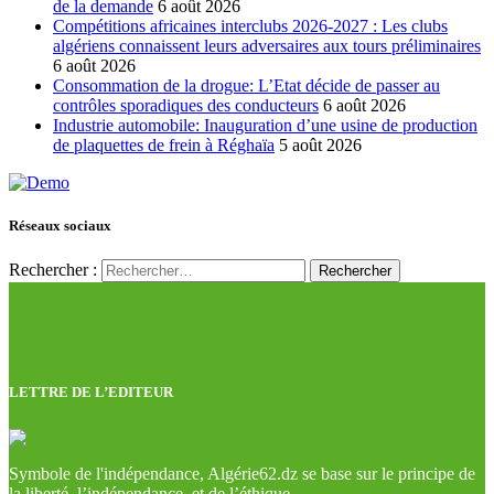
de la demande
6 août 2026
Compétitions africaines interclubs 2026-2027 : Les clubs
algériens connaissent leurs adversaires aux tours préliminaires
6 août 2026
Consommation de la drogue: L’Etat décide de passer au
contrôles sporadiques des conducteurs
6 août 2026
Industrie automobile: Inauguration d’une usine de production
de plaquettes de frein à Réghaïa
5 août 2026
Réseaux sociaux
Rechercher :
LETTRE DE L’EDITEUR
Symbole de l'indépendance, Algérie62.dz se base sur le principe de
la liberté, l’indépendance, et de l’éthique.