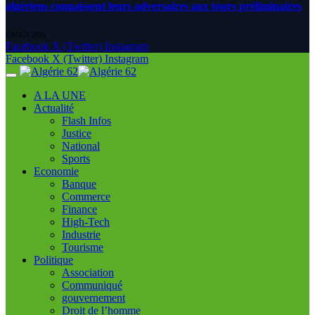
algériens connaissent leurs adversaires aux tours préliminaires
6 AOÛT 2026
Facebook
X (Twitter)
Instagram
Facebook
X (Twitter)
Instagram
A LA UNE
Actualité
Flash Infos
Justice
National
Sports
Economie
Banque
Commerce
Finance
High-Tech
Industrie
Tourisme
Politique
Association
Communiqué
gouvernement
Droit de l’homme