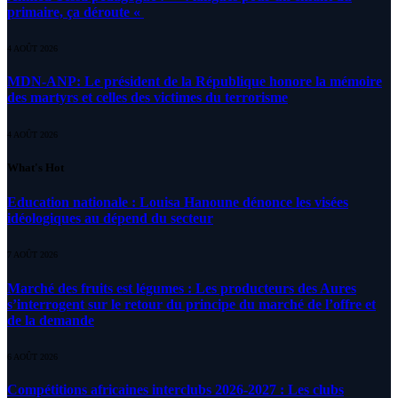
primaire, ça déroute «
4 AOÛT 2026
MDN-ANP: Le président de la République honore la mémoire
des martyrs et celles des victimes du terrorisme
4 AOÛT 2026
What's Hot
Education nationale : Louisa Hanoune dénonce les visées
idéologiques au dépend du secteur
7 AOÛT 2026
Marché des fruits est légumes : Les producteurs des Aures
s’interrogent sur le retour du principe du marché de l’offre et
de la demande
6 AOÛT 2026
Compétitions africaines interclubs 2026-2027 : Les clubs