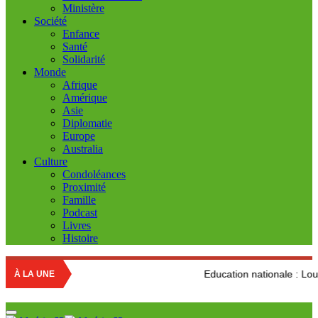
Ministère
Société
Enfance
Santé
Solidarité
Monde
Afrique
Amérique
Asie
Diplomatie
Europe
Australia
Culture
Condoléances
Proximité
Famille
Podcast
Livres
Histoire
Education nationale : Louisa Hanoune dé
À LA UNE