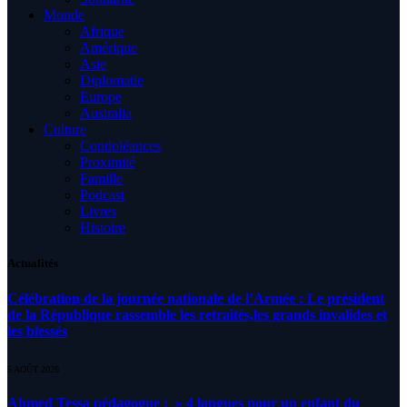
Monde
Afrique
Amérique
Asie
Diplomatie
Europe
Australia
Culture
Condoléances
Proximité
Famille
Podcast
Livres
Histoire
Actualités
Célébration de la journée nationale de l’Armée : Le président
de la République rassemble les retraités,les grands invalides et
les blessés
5 AOÛT 2026
Ahmed Tessa pédagogue : » 4 langues pour un enfant du