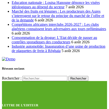
Education nationale : Louisa Hanoune dénonce les visées
idéologiques au dépend du secteur
7 août 2026
Marché des fruits est légumes : Les producteurs des Aures
s’interrogent sur le retour du principe du marché de l’offre et
de la demande
6 août 2026
Compétitions africaines interclubs 2026-2027 : Les clubs
algériens connaissent leurs adversaires aux tours préliminaires
6 août 2026
Consommation de la drogue: L’Etat décide de passer au
contrôles sporadiques des conducteurs
6 août 2026
Industrie automobile: Inauguration d’une usine de production
de plaquettes de frein à Réghaïa
5 août 2026
Réseaux sociaux
Rechercher :
LETTRE DE L’EDITEUR