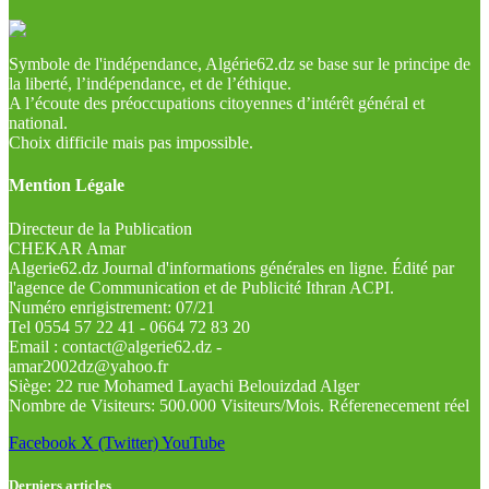
Symbole de l'indépendance, Algérie62.dz se base sur le principe de
la liberté, l’indépendance, et de l’éthique.
A l’écoute des préoccupations citoyennes d’intérêt général et
national.
Choix difficile mais pas impossible.
Mention Légale
Directeur de la Publication
CHEKAR Amar
Algerie62.dz Journal d'informations générales en ligne. Édité par
l'agence de Communication et de Publicité Ithran ACPI.
Numéro enrigistrement: 07/21
Tel 0554 57 22 41 - 0664 72 83 20
Email : contact@algerie62.dz -
amar2002dz@yahoo.fr
Siège: 22 rue Mohamed Layachi Belouizdad Alger
Nombre de Visiteurs: 500.000 Visiteurs/Mois. Réferenecement réel
Facebook
X (Twitter)
YouTube
Derniers articles