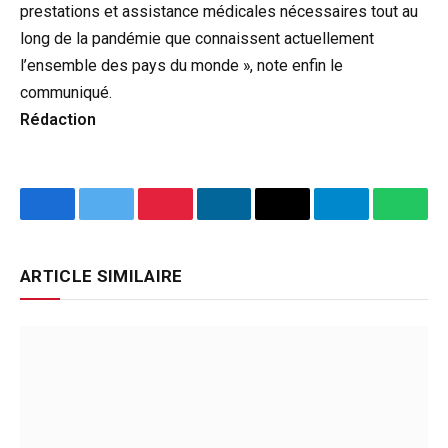
prestations et assistance médicales nécessaires tout au
long de la pandémie que connaissent actuellement
l’ensemble des pays du monde », note enfin le
communiqué.
Rédaction
Facebook
Twitter
Pinterest
LinkedIn
Email
Telegram
What
ARTICLE SIMILAIRE