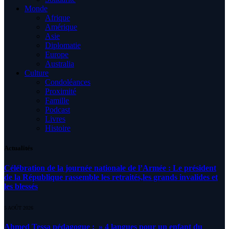
Monde
Afrique
Amérique
Asie
Diplomatie
Europe
Australia
Culture
Condoléances
Proximité
Famille
Podcast
Livres
Histoire
Actualités
Célébration de la journée nationale de l’Armée : Le président
de la République rassemble les retraités,les grands invalides et
les blessés
5 AOÛT 2026
Ahmed Tessa pédagogue : » 4 langues pour un enfant du