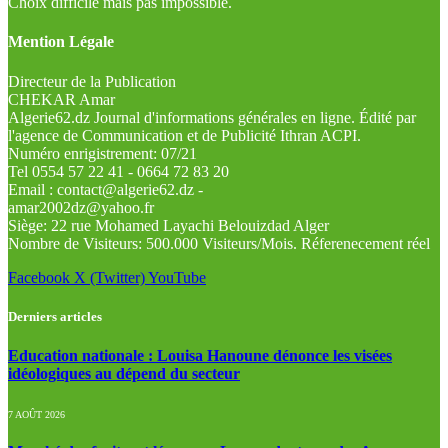
Choix difficile mais pas impossible.
Mention Légale
Directeur de la Publication
CHEKAR Amar
Algerie62.dz Journal d'informations générales en ligne. Édité par
l'agence de Communication et de Publicité Ithran ACPI.
Numéro enrigistrement: 07/21
Tel 0554 57 22 41 - 0664 72 83 20
Email : contact@algerie62.dz -
amar2002dz@yahoo.fr
Siège: 22 rue Mohamed Layachi Belouizdad Alger
Nombre de Visiteurs: 500.000 Visiteurs/Mois. Réferenecement réel
Facebook
X (Twitter)
YouTube
Derniers articles
Education nationale : Louisa Hanoune dénonce les visées
idéologiques au dépend du secteur
7 AOÛT 2026