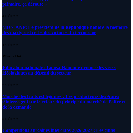
primaire, ça déroute «
4 AOÛT 2026
MDN-ANP: Le président de la République honore la mémoire
des martyrs et celles des victimes du terrorisme
4 AOÛT 2026
What's Hot
Education nationale : Louisa Hanoune dénonce les visées
idéologiques au dépend du secteur
7 AOÛT 2026
Marché des fruits est légumes : Les producteurs des Aures
s’interrogent sur le retour du principe du marché de l’offre et
de la demande
6 AOÛT 2026
Compétitions africaines interclubs 2026-2027 : Les clubs