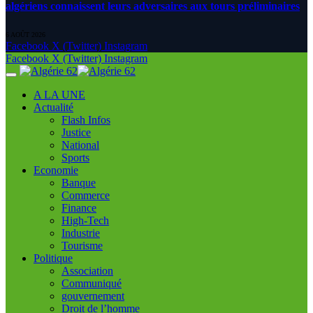
algériens connaissent leurs adversaires aux tours préliminaires
6 AOÛT 2026
Facebook
X (Twitter)
Instagram
Facebook
X (Twitter)
Instagram
A LA UNE
Actualité
Flash Infos
Justice
National
Sports
Economie
Banque
Commerce
Finance
High-Tech
Industrie
Tourisme
Politique
Association
Communiqué
gouvernement
Droit de l’homme