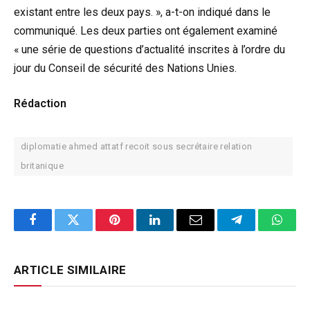
existant entre les deux pays. », a-t-on indiqué dans le
communiqué. Les deux parties ont également examiné
« une série de questions d’actualité inscrites à l’ordre du
jour du Conseil de sécurité des Nations Unies.
Rédaction
diplomatie ahmed attatf recoit sous secrétaire relation
britanique
Facebook
Twitter
Pinterest
LinkedIn
Email
Telegram
Whats
ARTICLE SIMILAIRE