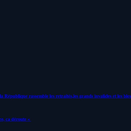
a République rassemble les retraités,les grands invalides et les bles
e, ça déroute «