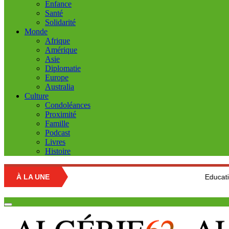
Enfance
Santé
Solidarité
Monde
Afrique
Amérique
Asie
Diplomatie
Europe
Australia
Culture
Condoléances
Proximité
Famille
Podcast
Livres
Histoire
À LA UNE
Education nationale : 