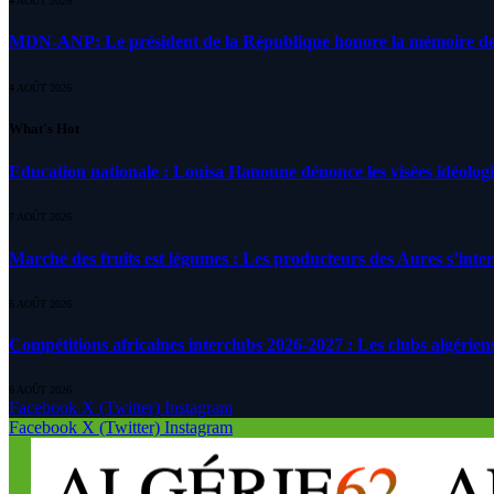
4 AOÛT 2026
MDN-ANP: Le président de la République honore la mémoire des m
4 AOÛT 2026
What's Hot
Education nationale : Louisa Hanoune dénonce les visées idéolog
7 AOÛT 2026
Marché des fruits est légumes : Les producteurs des Aures s’inte
6 AOÛT 2026
Compétitions africaines interclubs 2026-2027 : Les clubs algérien
6 AOÛT 2026
Facebook
X (Twitter)
Instagram
Facebook
X (Twitter)
Instagram