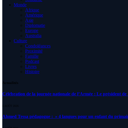
Monde
Afrique
Amérique
Asie
Diplomatie
Europe
Australia
Culture
Condoléances
Proximité
Famille
Podcast
Livres
Histoire
Actualités
Célébration de la journée nationale de l’Armée : Le président de l
5 AOÛT 2026
Ahmed Tessa pédagogue : » 4 langues pour un enfant du primair