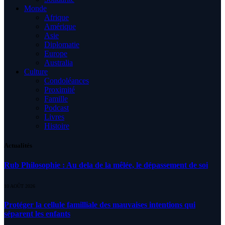
Monde
Afrique
Amérique
Asie
Diplomatie
Europe
Australia
Culture
Condoléances
Proximité
Famille
Podcast
Livres
Histoire
Actualités
Rub Philosophie : Au dela de la mêlée, le dépassement de soi
10 AOÛT 2026
Protéger la cellule familliale des mauvaises intentions qui
séparent les enfants