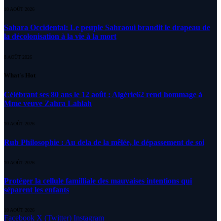
10 AOÛT 2026
Sahara Occidental: Le peuple Sahraoui brandit le drapeau de
la décolonisation à la vie à la mort
8 AOÛT 2026
What's Hot
Célébrant ses 80 ans le 12 août : Algérie62 rend hommage à
Mme veuve Zahra Lahlah
10 AOÛT 2026
Rub Philosophie : Au dela de la mêlée, le dépassement de soi
10 AOÛT 2026
Protéger la cellule familliale des mauvaises intentions qui
séparent les enfants
10 AOÛT 2026
Facebook
X (Twitter)
Instagram