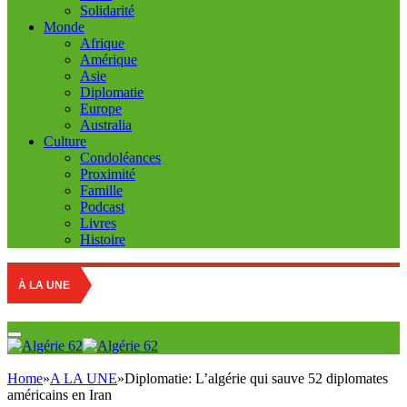
Solidarité
Monde
Afrique
Amérique
Asie
Diplomatie
Europe
Australia
Culture
Condoléances
Proximité
Famille
Podcast
Livres
Histoire
À LA UNE
Home
»
A LA UNE
»
Diplomatie: L’algérie qui sauve 52 diplomates
américains en Iran