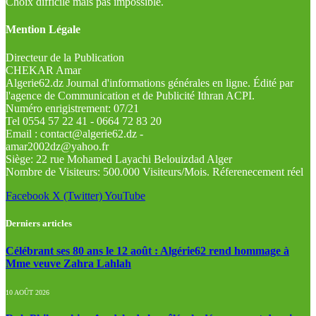
Choix difficile mais pas impossible.
Mention Légale
Directeur de la Publication
CHEKAR Amar
Algerie62.dz Journal d'informations générales en ligne. Édité par
l'agence de Communication et de Publicité Ithran ACPI.
Numéro enrigistrement: 07/21
Tel 0554 57 22 41 - 0664 72 83 20
Email : contact@algerie62.dz -
amar2002dz@yahoo.fr
Siège: 22 rue Mohamed Layachi Belouizdad Alger
Nombre de Visiteurs: 500.000 Visiteurs/Mois. Réferenecement réel
Facebook
X (Twitter)
YouTube
Derniers articles
Célébrant ses 80 ans le 12 août : Algérie62 rend hommage à
Mme veuve Zahra Lahlah
10 AOÛT 2026