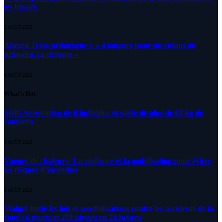
les blessés
5 AOÛT 2026
Ahmed Tessa pédagogue : » 4 langues pour un enfant du
primaire, ça déroute «
4 AOÛT 2026
What's Hot
Sétif: Arrestation de 6 individus et saisie de plus de 63 kg de
cannabis
9 AOÛT 2026
Vagues de chaleurs: La vigilance et la mobilisation pour éviter
les risques d’incendies
9 AOÛT 2026
Malgré toute les lois et sensibilisations contre les accidents de la
roue : 6 morts et 279 blessés en 24 heures