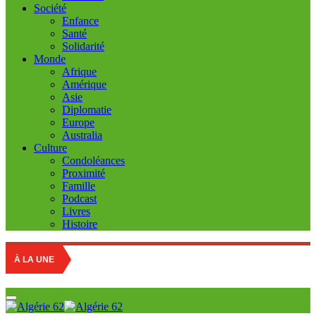
Société
Enfance
Santé
Solidarité
Monde
Afrique
Amérique
Asie
Diplomatie
Europe
Australia
Culture
Condoléances
Proximité
Famille
Podcast
Livres
Histoire
Sétif: 
À LA UNE