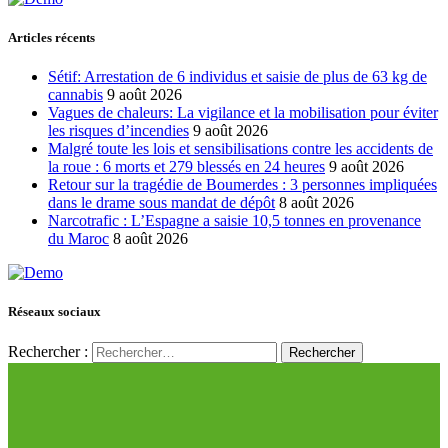
Articles récents
Sétif: Arrestation de 6 individus et saisie de plus de 63 kg de
cannabis
9 août 2026
Vagues de chaleurs: La vigilance et la mobilisation pour éviter
les risques d’incendies
9 août 2026
Malgré toute les lois et sensibilisations contre les accidents de
la roue : 6 morts et 279 blessés en 24 heures
9 août 2026
Retour sur la tragédie de Boumerdes : 3 personnes impliquées
dans le drame sous mandat de dépôt
8 août 2026
Narcotrafic : L’Espagne a saisie 10,5 tonnes en provenance
du Maroc
8 août 2026
Réseaux sociaux
Rechercher :