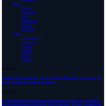
Monde
Afrique
Amérique
Asie
Diplomatie
Europe
Australia
Culture
Condoléances
Proximité
Famille
Podcast
Livres
Histoire
Actualités
Sahara Occidental: Le peuple Sahraoui brandit le drapeau de
la décolonisation à la vie à la mort
8 AOÛT 2026
Célébration de la journée nationale de l’Armée : Le président
de la République rassemble les retraités,les grands invalides et