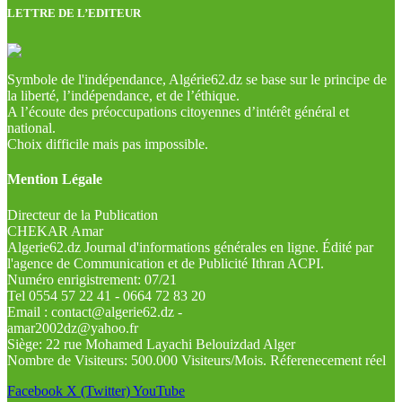
LETTRE DE L’EDITEUR
Symbole de l'indépendance, Algérie62.dz se base sur le principe de
la liberté, l’indépendance, et de l’éthique.
A l’écoute des préoccupations citoyennes d’intérêt général et
national.
Choix difficile mais pas impossible.
Mention Légale
Directeur de la Publication
CHEKAR Amar
Algerie62.dz Journal d'informations générales en ligne. Édité par
l'agence de Communication et de Publicité Ithran ACPI.
Numéro enrigistrement: 07/21
Tel 0554 57 22 41 - 0664 72 83 20
Email : contact@algerie62.dz -
amar2002dz@yahoo.fr
Siège: 22 rue Mohamed Layachi Belouizdad Alger
Nombre de Visiteurs: 500.000 Visiteurs/Mois. Réferenecement réel
Facebook
X (Twitter)
YouTube