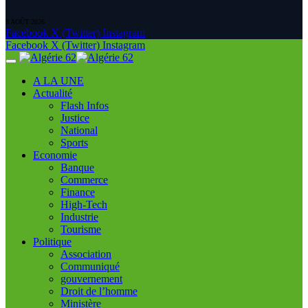
9 AOÛT 2026
Facebook
X (Twitter)
Instagram
Facebook
X (Twitter)
Instagram
A LA UNE
Actualité
Flash Infos
Justice
National
Sports
Economie
Banque
Commerce
Finance
High-Tech
Industrie
Tourisme
Politique
Association
Communiqué
gouvernement
Droit de l’homme
Ministère