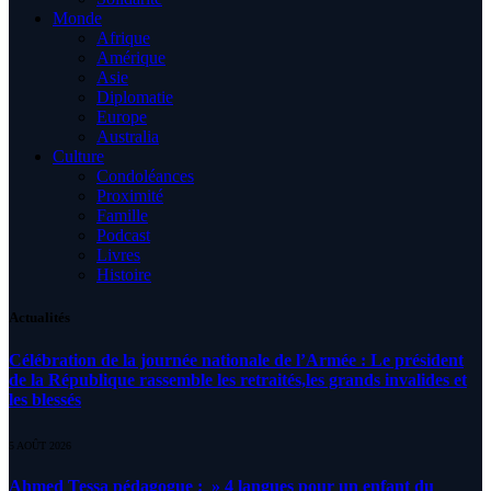
Monde
Afrique
Amérique
Asie
Diplomatie
Europe
Australia
Culture
Condoléances
Proximité
Famille
Podcast
Livres
Histoire
Actualités
Célébration de la journée nationale de l’Armée : Le président
de la République rassemble les retraités,les grands invalides et
les blessés
5 AOÛT 2026
Ahmed Tessa pédagogue : » 4 langues pour un enfant du