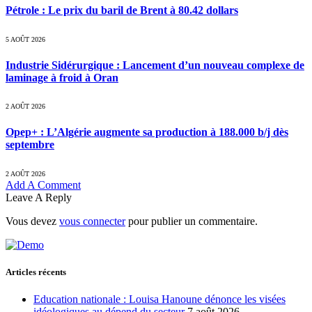
Pétrole : Le prix du baril de Brent à 80.42 dollars
5 AOÛT 2026
Industrie Sidérurgique : Lancement d’un nouveau complexe de
laminage à froid à Oran
2 AOÛT 2026
Opep+ : L’Algérie augmente sa production à 188.000 b/j dès
septembre
2 AOÛT 2026
Add A Comment
Leave A Reply
Vous devez
vous connecter
pour publier un commentaire.
Articles récents
Education nationale : Louisa Hanoune dénonce les visées
idéologiques au dépend du secteur
7 août 2026