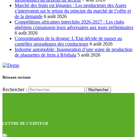
Marché des fruits est légumes : Les producteurs des Aures
s’interrogent sur le retour du principe du marché de l’offre et
de la demande
6 août 2026
Compétitions africaines interclubs 2026-2027 : Les clubs
algériens connaissent leurs adversaires aux tours préliminaires
6 août 2026
Consommation de la drogue: L’Etat décide de passer au
contrôles sporadiques des conducteurs
6 août 2026
Industrie automobile: Inauguration d’une usine de production
de plaquettes de frein à Réghaïa
5 août 2026
Réseaux sociaux
Rechercher :
LETTRE DE L’EDITEUR