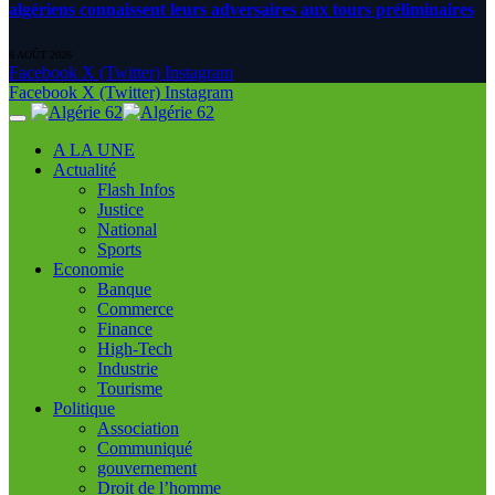
algériens connaissent leurs adversaires aux tours préliminaires
6 AOÛT 2026
Facebook
X (Twitter)
Instagram
Facebook
X (Twitter)
Instagram
A LA UNE
Actualité
Flash Infos
Justice
National
Sports
Economie
Banque
Commerce
Finance
High-Tech
Industrie
Tourisme
Politique
Association
Communiqué
gouvernement
Droit de l’homme