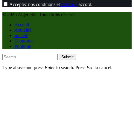
Acceptez nos conditions et
politique
accord.
© 2026 Algerie62. Tous droits réservés
Accueil
Actualité
Société
Economie
Politique
Submit
Type above and press
Enter
to search. Press
Esc
to cancel.