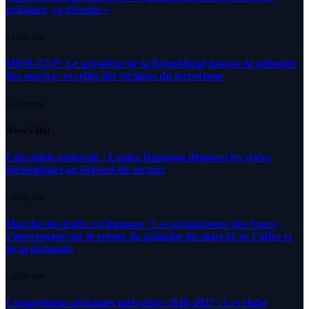
primaire, ça déroute «
4 AOÛT 2026
MDN-ANP: Le président de la République honore la mémoire
des martyrs et celles des victimes du terrorisme
4 AOÛT 2026
What's Hot
Education nationale : Louisa Hanoune dénonce les visées
idéologiques au dépend du secteur
7 AOÛT 2026
Marché des fruits est légumes : Les producteurs des Aures
s’interrogent sur le retour du principe du marché de l’offre et
de la demande
6 AOÛT 2026
Compétitions africaines interclubs 2026-2027 : Les clubs