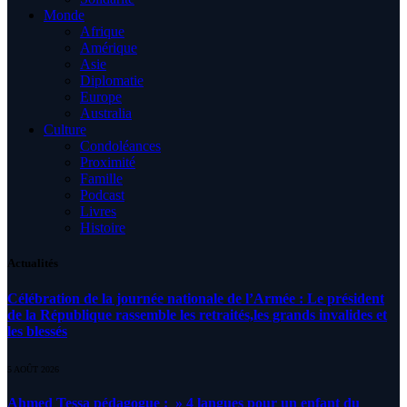
Monde
Afrique
Amérique
Asie
Diplomatie
Europe
Australia
Culture
Condoléances
Proximité
Famille
Podcast
Livres
Histoire
Actualités
Célébration de la journée nationale de l’Armée : Le président
de la République rassemble les retraités,les grands invalides et
les blessés
5 AOÛT 2026
Ahmed Tessa pédagogue : » 4 langues pour un enfant du