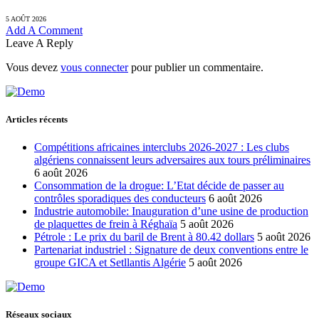
5 AOÛT 2026
Add A Comment
Leave A Reply
Vous devez
vous connecter
pour publier un commentaire.
Articles récents
Compétitions africaines interclubs 2026-2027 : Les clubs
algériens connaissent leurs adversaires aux tours préliminaires
6 août 2026
Consommation de la drogue: L’Etat décide de passer au
contrôles sporadiques des conducteurs
6 août 2026
Industrie automobile: Inauguration d’une usine de production
de plaquettes de frein à Réghaïa
5 août 2026
Pétrole : Le prix du baril de Brent à 80.42 dollars
5 août 2026
Partenariat industriel : Signature de deux conventions entre le
groupe GICA et Setllantis Algérie
5 août 2026
Réseaux sociaux