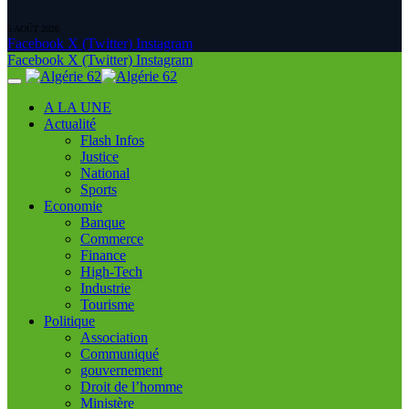
5 AOÛT 2026
Facebook
X (Twitter)
Instagram
Facebook
X (Twitter)
Instagram
A LA UNE
Actualité
Flash Infos
Justice
National
Sports
Economie
Banque
Commerce
Finance
High-Tech
Industrie
Tourisme
Politique
Association
Communiqué
gouvernement
Droit de l’homme
Ministère