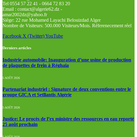
Tel 0554 57 22 41 - 0664 72 83 20
Email : contact@algerie62.dz -
amar2002dz@yahoo.fr
Siège: 22 rue Mohamed Layachi Belouizdad Alger
Nombre de Visiteurs: 500.000 Visiteurs/Mois. Réferenecement réel
Facebook
X (Twitter)
YouTube
Derniers articles
Industrie automobile: Inauguration d’une usine de production
de plaquettes de frein à Réghaïa
5 AOÛT 2026
Partenariat industriel : Signature de deux conventions entre le
groupe GICA et Setllantis Algérie
5 AOÛT 2026
Justice: Le procès de l’ex ministre des ressources en eau reporté
25 août prochain
5 AOÛT 2026