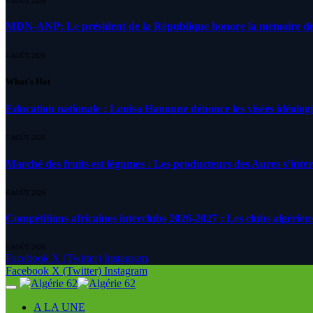
4 AOÛT 2026
MDN-ANP: Le président de la République honore la mémoire des m
4 AOÛT 2026
What's Hot
Education nationale : Louisa Hanoune dénonce les visées idéolog
7 AOÛT 2026
Marché des fruits est légumes : Les producteurs des Aures s’inte
6 AOÛT 2026
Compétitions africaines interclubs 2026-2027 : Les clubs algérien
6 AOÛT 2026
Facebook
X (Twitter)
Instagram
Facebook
X (Twitter)
Instagram
A LA UNE