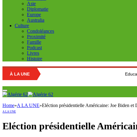
Asie
Diplomatie
Europe
Australia
Culture
Condoléances
Proximité
Famille
Podcast
Livres
Histoire
À LA UNE
Education nationa
Home
»
A LA UNE
»
Eléction présidentielle Américaine: Joe Biden e
A LA UNE
Eléction présidentielle América