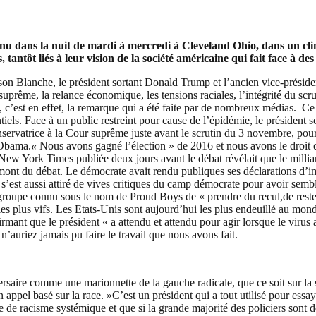
tenu dans la nuit de mardi à mercredi à Cleveland Ohio, dans un cli
antôt liés à leur vision de la société américaine qui fait face à des
aison Blanche, le président sortant Donald Trump et l’ancien vice-prési
rême, la relance économique, les tensions raciales, l’intégrité du scruti
nd, c’est en effet, la remarque qui a été faite par de nombreux médias. Ce
tiels. Face à un public restreint pour cause de l’épidémie, le président 
servatrice à la Cour suprême juste avant le scrutin du 3 novembre, pou
 Obama.
«
Nous avons gagné l’élection » de 2016 et nous avons le droit d
du New York Times publiée deux jours avant le débat révélait que le mill
amont du débat. Le démocrate avait rendu publiques ses déclarations d’i
s’est aussi attiré de vives critiques du camp démocrate pour avoir semblé 
 groupe connu sous le nom de Proud Boys de « prendre du recul,de rester
 les plus vifs. Les Etats-Unis sont aujourd’hui les plus endeuillé au mo
mant que le président « a attendu et attendu pour agir lorsque le virus a
 n’auriez jamais pu faire le travail que nous avons fait.
rsaire comme une marionnette de la gauche radicale, que ce soit sur la s
appel basé sur la race. »C’est un président qui a tout utilisé pour essaye
e de racisme systémique et que si la grande majorité des policiers son