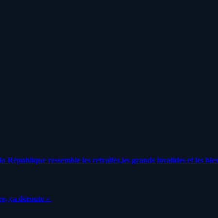
a République rassemble les retraités,les grands invalides et les bles
e, ça déroute «