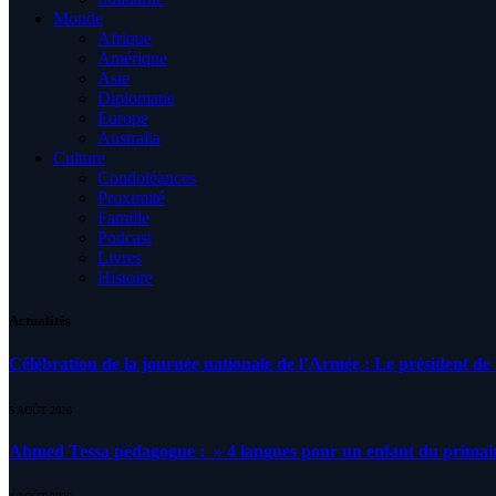
Monde
Afrique
Amérique
Asie
Diplomatie
Europe
Australia
Culture
Condoléances
Proximité
Famille
Podcast
Livres
Histoire
Actualités
Célébration de la journée nationale de l’Armée : Le président de l
5 AOÛT 2026
Ahmed Tessa pédagogue : » 4 langues pour un enfant du primair