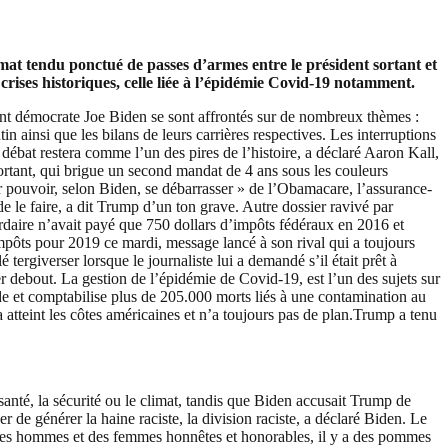
mat tendu ponctué de passes d’armes entre le président sortant et
 crises historiques, celle liée à l’épidémie Covid-19 notamment.
dent démocrate Joe Biden se sont affrontés sur de nombreux thèmes :
n ainsi que les bilans de leurs carrières respectives. Les interruptions
 débat restera comme l’un des pires de l’histoire, a déclaré Aaron Kall,
sortant, qui brigue un second mandat de 4 ans sous les couleurs
r pouvoir, selon Biden, se débarrasser » de l’Obamacare, l’assurance-
e le faire, a dit Trump d’un ton grave. Autre dossier ravivé par
iardaire n’avait payé que 750 dollars d’impôts fédéraux en 2016 et
mpôts pour 2019 ce mardi, message lancé à son rival qui a toujours
tergiverser lorsque le journaliste lui a demandé s’il était prêt à
 debout. La gestion de l’épidémie de Covid-19, est l’un des sujets sur
nde et comptabilise plus de 205.000 morts liés à une contamination au
 atteint les côtes américaines et n’a toujours pas de plan.Trump a tenu
anté, la sécurité ou le climat, tandis que Biden accusait Trump de
r de générer la haine raciste, la division raciste, a déclaré Biden. Le
t des hommes et des femmes honnêtes et honorables, il y a des pommes