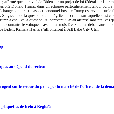
r, affirmé que le travail de Biden sur un projet de loi fédéral sur la crim
nterrogé Donald Trump, dans un échange particulièrement tendu, où il a ac
 échanges ont pris un aspect personnel lorsque Trump est revenu sur le fi
 S’agissant de la question de l’intégrité du scrutin, sur laquelle s’est clô
 Trump a esquivé la question. Auparavant, il avait affirmé sans preuves 
r de connaître le vainqueur avant des mois.Deux autres débats auront li
 de Biden, Kamala Harris, s’affronteront à Salt Lake City Utah.
pp
iques au dépend du secteur
rrogent sur le retour du principe du marché de l’offre et de la dem
 plaquettes de frein à Réghaïa