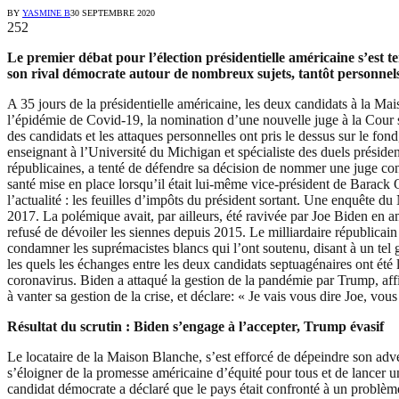
BY
YASMINE B
30 SEPTEMBRE 2020
252
Le premier débat pour l’élection présidentielle américaine s’est 
son rival démocrate autour de nombreux sujets, tantôt personnels, t
A 35 jours de la présidentielle américaine, les deux candidats à la M
l’épidémie de Covid-19, la nomination d’une nouvelle juge à la Cour sup
des candidats et les attaques personnelles ont pris le dessus sur le fo
enseignant à l’Université du Michigan et spécialiste des duels présiden
républicaines, a tenté de défendre sa décision de nommer une juge con
santé mise en place lorsqu’il était lui-même vice-président de Barack
l’actualité : les feuilles d’impôts du président sortant. Une enquête 
2017. La polémique avait, par ailleurs, été ravivée par Joe Biden en 
refusé de dévoiler les siennes depuis 2015. Le milliardaire républicain 
condamner les suprémacistes blancs qui l’ont soutenu, disant à un tel
les quels les échanges entre les deux candidats septuagénaires ont été
coronavirus. Biden a attaqué la gestion de la pandémie par Trump, affir
à vanter sa gestion de la crise, et déclare: « Je vais vous dire Joe, vous
Résultat du scrutin : Biden s’engage à l’accepter, Trump évasif
Le locataire de la Maison Blanche, s’est efforcé de dépeindre son adve
s’éloigner de la promesse américaine d’équité pour tous et de lancer un 
candidat démocrate a déclaré que le pays était confronté à un problèm