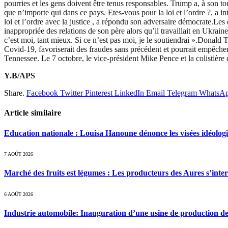
pourries et les gens doivent être tenus responsables. Trump a, à son tou
que n’importe qui dans ce pays. Etes-vous pour la loi et l’ordre ?, a i
loi et l’ordre avec la justice , a répondu son adversaire démocrate.Les
inappropriée des relations de son père alors qu’il travaillait en Ukraine.
c’est moi, tant mieux. Si ce n’est pas moi, je le soutiendrai ».Donald
Covid-19, favoriserait des fraudes sans précédent et pourrait empêche
Tennessee. Le 7 octobre, le vice-président Mike Pence et la colistière
Y.B/APS
Share.
Facebook
Twitter
Pinterest
LinkedIn
Email
Telegram
WhatsA
Article similaire
Education nationale : Louisa Hanoune dénonce les visées idéolog
7 AOÛT 2026
Marché des fruits est légumes : Les producteurs des Aures s’inte
6 AOÛT 2026
Industrie automobile: Inauguration d’une usine de production de