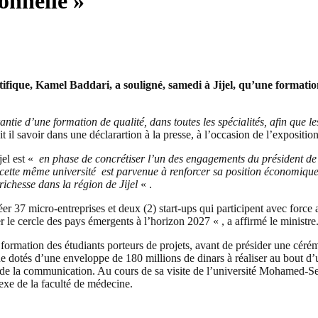
ionnelle »
ifique, Kamel Baddari, a souligné, samedi à Jijel, qu’une formatio
arantie d’une formation de qualité, dans toutes les spécialités, afin que le
it il savoir dans une déclarartion à la presse, à l’occasion de l’exposition
el est «
en phase de concrétiser l’un des engagements du président de 
cette même université
est parvenue à renforcer sa position économique 
 richesse dans la région de Jijel
« .
er 37 micro-entreprises et deux (2) start-ups qui participent avec forc
r le cercle des pays émergents à l’horizon 2027 « , a affirmé le ministre
ormation des étudiants porteurs de projets, avant de présider une céré
que dotés d’une enveloppe de 180 millions de dinars à réaliser au bout d
t de la communication. Au cours de sa visite de l’université Mohamed-S
nexe de la faculté de médecine.