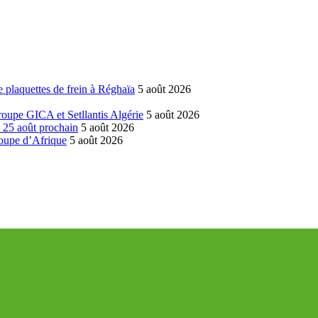
 plaquettes de frein à Réghaïa
5 août 2026
groupe GICA et Setllantis Algérie
5 août 2026
é 25 août prochain
5 août 2026
coupe d’Afrique
5 août 2026