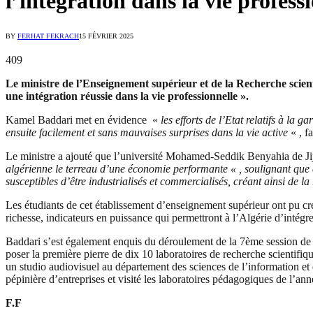
l’intégration dans la vie profess
BY
FERHAT FEKRACH
15 FÉVRIER 2025
409
Le ministre de l’Enseignement supérieur et de la Recherche scient
une intégration réussie dans la vie professionnelle ».
Kamel Baddari met en évidence «
les efforts de l’Etat relatifs à la g
ensuite facilement et sans mauvaises surprises dans la vie active
« , fa
Le ministre a ajouté que l’université Mohamed-Seddik Benyahia de Jij
algérienne le terreau d’une économie performante « , soulignant que 
susceptibles d’être industrialisés et commercialisés, créant ainsi de la
Les étudiants de cet établissement d’enseignement supérieur ont pu cré
richesse, indicateurs en puissance qui permettront à l’Algérie d’intégre
Baddari s’est également enquis du déroulement de la 7ème session de f
poser la première pierre de dix 10 laboratoires de recherche scientifi
un studio audiovisuel au département des sciences de l’information e
pépinière d’entreprises et visité les laboratoires pédagogiques de l’an
F.F