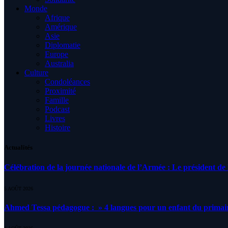
Monde
Afrique
Amérique
Asie
Diplomatie
Europe
Australia
Culture
Condoléances
Proximité
Famille
Podcast
Livres
Histoire
Actualités
Célébration de la journée nationale de l’Armée : Le président de l
5 AOÛT 2026
Ahmed Tessa pédagogue : » 4 langues pour un enfant du primair