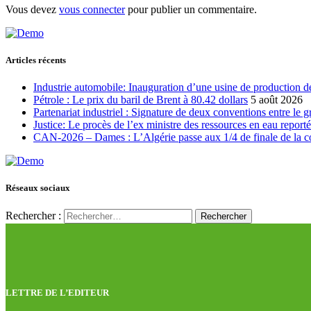
Vous devez
vous connecter
pour publier un commentaire.
Articles récents
Industrie automobile: Inauguration d’une usine de production de
Pétrole : Le prix du baril de Brent à 80.42 dollars
5 août 2026
Partenariat industriel : Signature de deux conventions entre le 
Justice: Le procès de l’ex ministre des ressources en eau report
CAN-2026 – Dames : L’Algérie passe aux 1/4 de finale de la 
Réseaux sociaux
Rechercher :
LETTRE DE L’EDITEUR