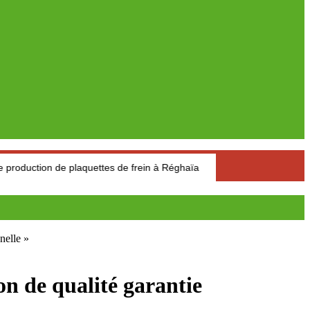
 de plaquettes de frein à Réghaïa
Pétrole : Le prix du baril de
nelle »
de qualité garantie