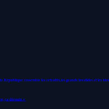
a République rassemble les retraités,les grands invalides et les bles
e, ça déroute «