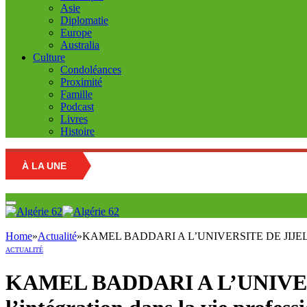
Asie
Diplomatie
Europe
Australia
Culture
Condoléances
Proximité
Famille
Podcast
Livres
Histoire
À LA UNE
Home
»
Actualité
»
KAMEL BADDARI A L’UNIVERSITE DE JIJEL: » La fo
ACTUALITÉ
KAMEL BADDARI A L’UNIVERSIT