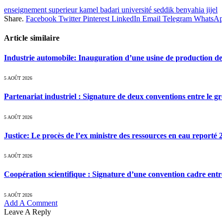
enseignement superieur kamel badari université seddik benyahia jijel
Share.
Facebook
Twitter
Pinterest
LinkedIn
Email
Telegram
WhatsA
Article similaire
Industrie automobile: Inauguration d’une usine de production de
5 AOÛT 2026
Partenariat industriel : Signature de deux conventions entre le g
5 AOÛT 2026
Justice: Le procès de l’ex ministre des ressources en eau reporté
5 AOÛT 2026
Coopération scientifique : Signature d’une convention cadre entr
5 AOÛT 2026
Add A Comment
Leave A Reply