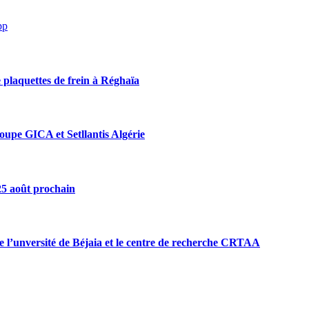
pp
 plaquettes de frein à Réghaïa
roupe GICA et Setllantis Algérie
 25 août prochain
e l’unversité de Béjaia et le centre de recherche CRTAA