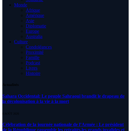
Monde
Afrique
Amérique
Asie
Diplomatie
Europe
Australia
Culture
Condoléances
Proximité
Famille
Podcast
Livres
Histoire
Actualités
Sahara Occidental: Le peuple Sahraoui brandit le drapeau de
la décolonisation à la vie à la mort
8 AOÛT 2026
Célébration de la journée nationale de l’Armée : Le président
de la République rassemble les retraités,les grands invalides et