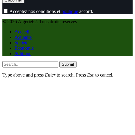
Acceptez nos conditions et
politique
accord.
© 2026 Algerie62. Tous droits réservés
Accueil
Actualité
Société
Economie
Politique
Submit
Type above and press
Enter
to search. Press
Esc
to cancel.