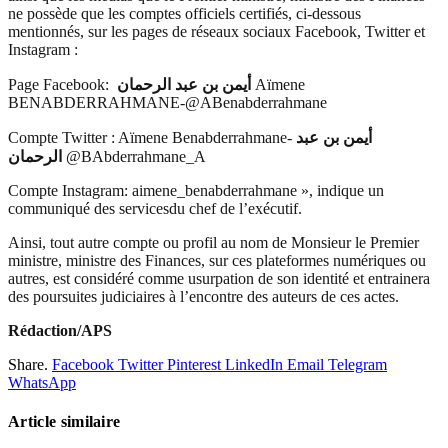
ne possède que les comptes officiels certifiés, ci-dessous
mentionnés, sur les pages de réseaux sociaux Facebook, Twitter et
Instagram :
Page Facebook:
أيمن بن عبد الرحمان
Aïmene
BENABDERRAHMANE-@ABenabderrahmane
Compte Twitter : Aïmene Benabderrahmane-
أيمن بن عبد
الرحمان
@BAbderrahmane_A
Compte Instagram: aimene_benabderrahmane », indique un
communiqué des servicesdu chef de l’exécutif.
Ainsi, tout autre compte ou profil au nom de Monsieur le Premier
ministre, ministre des Finances, sur ces plateformes numériques ou
autres, est considéré comme usurpation de son identité et entrainera
des poursuites judiciaires à l’encontre des auteurs de ces actes.
Rédaction/APS
Share.
Facebook
Twitter
Pinterest
LinkedIn
Email
Telegram
WhatsApp
Article similaire