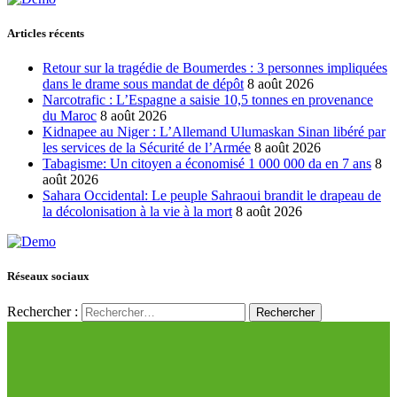
Articles récents
Retour sur la tragédie de Boumerdes : 3 personnes impliquées
dans le drame sous mandat de dépôt
8 août 2026
Narcotrafic : L’Espagne a saisie 10,5 tonnes en provenance
du Maroc
8 août 2026
Kidnapee au Niger : L’Allemand Ulumaskan Sinan libéré par
les services de la Sécurité de l’Armée
8 août 2026
Tabagisme: Un citoyen a économisé 1 000 000 da en 7 ans
8
août 2026
Sahara Occidental: Le peuple Sahraoui brandit le drapeau de
la décolonisation à la vie à la mort
8 août 2026
Réseaux sociaux
Rechercher :