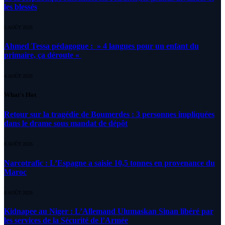
les blessés
5 AOÛT 2026
Ahmed Tessa pédagogue : » 4 langues pour un enfant du
primaire, ça déroute «
4 AOÛT 2026
What's Hot
Retour sur la tragédie de Boumerdes : 3 personnes impliquées
dans le drame sous mandat de dépôt
8 AOÛT 2026
Narcotrafic : L’Espagne a saisie 10,5 tonnes en provenance du
Maroc
8 AOÛT 2026
Kidnapee au Niger : L’Allemand Ulumaskan Sinan libéré par
les services de la Sécurité de l’Armée