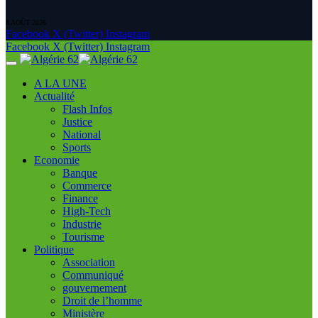
8 AOÛT 2026
Facebook
X (Twitter)
Instagram
Facebook
X (Twitter)
Instagram
A LA UNE
Actualité
Flash Infos
Justice
National
Sports
Economie
Banque
Commerce
Finance
High-Tech
Industrie
Tourisme
Politique
Association
Communiqué
gouvernement
Droit de l’homme
Ministère