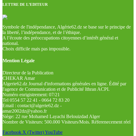
LETTRE DE L’EDITEUR
Symbole de l'indépendance, Algérie62.dz se base sur le principe de
la liberté, l’indépendance, et de l’éthique.
A l’écoute des préoccupations citoyennes d’intérêt général et
national.
Choix difficile mais pas impossible.
Mention Légale
Directeur de la Publication
CHEKAR Amar
Algerie62.dz Journal d'informations générales en ligne. Édité par
l'agence de Communication et de Publicité Ithran ACPI.
Numéro enrigistrement: 07/21
Tel 0554 57 22 41 - 0664 72 83 20
Email : contact@algerie62.dz -
amar2002dz@yahoo.fr
Siège: 22 rue Mohamed Layachi Belouizdad Alger
Nombre de Visiteurs: 500.000 Visiteurs/Mois. Réferenecement réel
Facebook
X (Twitter)
YouTube