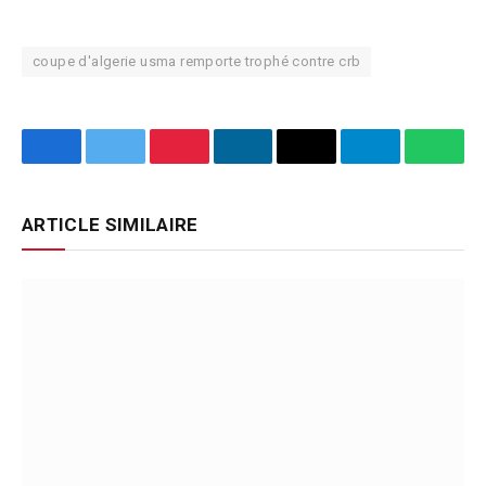
coupe d'algerie usma remporte trophé contre crb
Facebook
Twitter
Pinterest
LinkedIn
Email
Telegram
What
ARTICLE SIMILAIRE