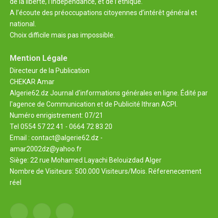
de la liberté, l’indépendance, et de l’éthique.
A l’écoute des préoccupations citoyennes d’intérêt général et
national.
Choix difficile mais pas impossible.
Mention Légale
Directeur de la Publication
CHEKAR Amar
Algerie62.dz Journal d'informations générales en ligne. Édité par
l'agence de Communication et de Publicité Ithran ACPI.
Numéro enrigistrement: 07/21
Tel 0554 57 22 41 - 0664 72 83 20
Email : contact@algerie62.dz -
amar2002dz@yahoo.fr
Siège: 22 rue Mohamed Layachi Belouizdad Alger
Nombre de Visiteurs: 500.000 Visiteurs/Mois. Réferenecement
réel
Facebook
X
YouTube