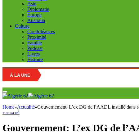
Asie
Diplomatie
Europe
Australia
Culture
Condoléances
Proximité
Famille
Podcast
Livres
Histoire
À LA UNE
Home
»
Actualité
»
Gouvernement: L’ex DG de l’AADL installé dans son
ACTUALITÉ
Gouvernement: L’ex DG de l’AAD