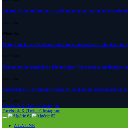
5 AOÛT 2026
Ahmed Tessa pédagogue : » 4 langues pour un enfant du primair
4 AOÛT 2026
What's Hot
Malgré toute les lois et sensibilisations contre les accidents de la 
9 AOÛT 2026
Retour sur la tragédie de Boumerdes : 3 personnes impliquées d
8 AOÛT 2026
Narcotrafic : L’Espagne a saisie 10,5 tonnes en provenance du 
8 AOÛT 2026
Facebook
X (Twitter)
Instagram
Facebook
X (Twitter)
Instagram
A LA UNE