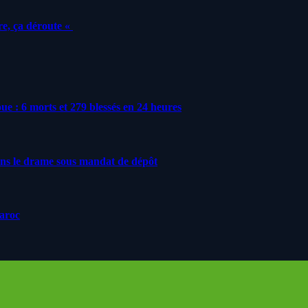
e, ça déroute «
roue : 6 morts et 279 blessés en 24 heures
ans le drame sous mandat de dépôt
Maroc