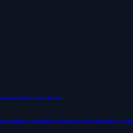
écolonisation à la vie à la mort
a République rassemble les retraités,les grands invalides et les bles