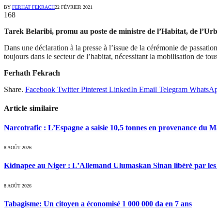
BY
FERHAT FEKRACH
22 FÉVRIER 2021
168
Tarek Belaribi, promu au poste de ministre de l’Habitat, de l’Urb
Dans une déclaration à la presse à l’issue de la cérémonie de passation 
toujours dans le secteur de l’habitat, nécessitant la mobilisation de tou
Ferhath Fekrach
Share.
Facebook
Twitter
Pinterest
LinkedIn
Email
Telegram
WhatsA
Article similaire
Narcotrafic : L’Espagne a saisie 10,5 tonnes en provenance du 
8 AOÛT 2026
Kidnapee au Niger : L’Allemand Ulumaskan Sinan libéré par les s
8 AOÛT 2026
Tabagisme: Un citoyen a économisé 1 000 000 da en 7 ans