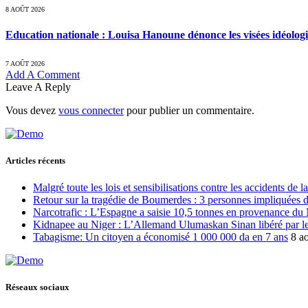
8 AOÛT 2026
Education nationale : Louisa Hanoune dénonce les visées idéolog
7 AOÛT 2026
Add A Comment
Leave A Reply
Vous devez
vous connecter
pour publier un commentaire.
Articles récents
Malgré toute les lois et sensibilisations contre les accidents de 
Retour sur la tragédie de Boumerdes : 3 personnes impliquées 
Narcotrafic : L’Espagne a saisie 10,5 tonnes en provenance du
Kidnapee au Niger : L’Allemand Ulumaskan Sinan libéré par les
Tabagisme: Un citoyen a économisé 1 000 000 da en 7 ans
8 a
Réseaux sociaux