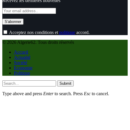
Recevez les dernières nouvelles
Acceptez nos conditions et
politique
accord.
© 2026 Algerie62. Tous droits réservés
Accueil
Actualité
Société
Economie
Politique
Submit
Type above and press
Enter
to search. Press
Esc
to cancel.