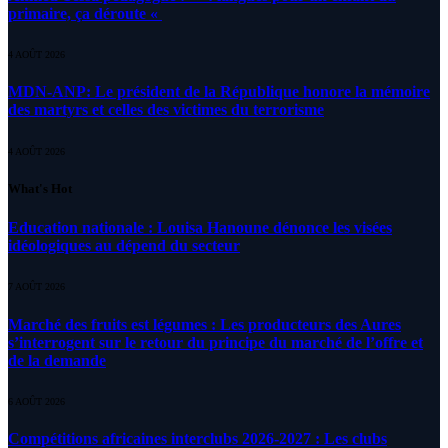
primaire, ça déroute «
4 AOÛT 2026
MDN-ANP: Le président de la République honore la mémoire
des martyrs et celles des victimes du terrorisme
4 AOÛT 2026
What's Hot
Education nationale : Louisa Hanoune dénonce les visées
idéologiques au dépend du secteur
7 AOÛT 2026
Marché des fruits est légumes : Les producteurs des Aures
s’interrogent sur le retour du principe du marché de l’offre et
de la demande
6 AOÛT 2026
Compétitions africaines interclubs 2026-2027 : Les clubs