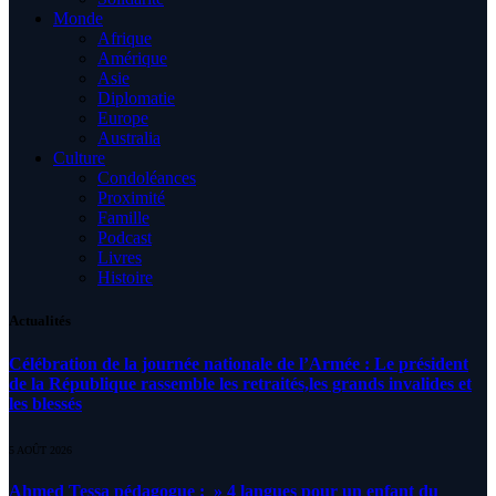
Monde
Afrique
Amérique
Asie
Diplomatie
Europe
Australia
Culture
Condoléances
Proximité
Famille
Podcast
Livres
Histoire
Actualités
Célébration de la journée nationale de l’Armée : Le président
de la République rassemble les retraités,les grands invalides et
les blessés
5 AOÛT 2026
Ahmed Tessa pédagogue : » 4 langues pour un enfant du