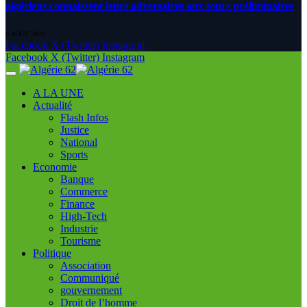
algériens connaissent leurs adversaires aux tours préliminaires
6 AOÛT 2026
Facebook
X (Twitter)
Instagram
Facebook
X (Twitter)
Instagram
A LA UNE
Actualité
Flash Infos
Justice
National
Sports
Economie
Banque
Commerce
Finance
High-Tech
Industrie
Tourisme
Politique
Association
Communiqué
gouvernement
Droit de l’homme