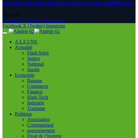
algériens connaissent leurs adversaires aux tours préliminaires
6 AOÛT 2026
Facebook
X (Twitter)
Instagram
Facebook
X (Twitter)
Instagram
A LA UNE
Actualité
Flash Infos
Justice
National
Sports
Economie
Banque
Commerce
Finance
High-Tech
Industrie
Tourisme
Politique
Association
Communiqué
gouvernement
Droit de l’homme