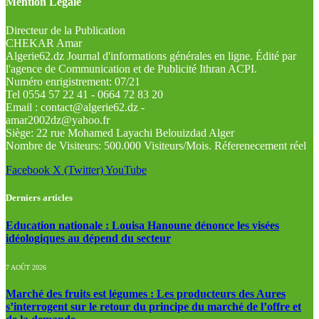
Mention Légale
Directeur de la Publication
CHEKAR Amar
Algerie62.dz Journal d'informations générales en ligne. Édité par
l'agence de Communication et de Publicité Ithran ACPI.
Numéro enrigistrement: 07/21
Tel 0554 57 22 41 - 0664 72 83 20
Email : contact@algerie62.dz -
amar2002dz@yahoo.fr
Siège: 22 rue Mohamed Layachi Belouizdad Alger
Nombre de Visiteurs: 500.000 Visiteurs/Mois. Réferenecement réel
Facebook
X (Twitter)
YouTube
Derniers articles
Education nationale : Louisa Hanoune dénonce les visées
idéologiques au dépend du secteur
7 AOÛT 2026
Marché des fruits est légumes : Les producteurs des Aures
s’interrogent sur le retour du principe du marché de l’offre et