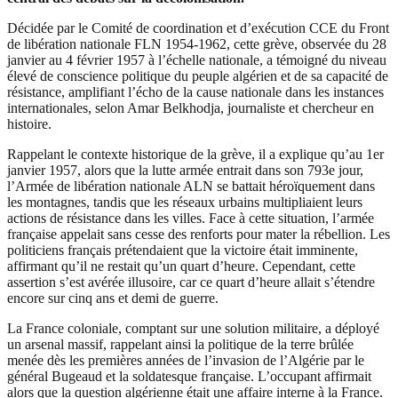
Décidée par le Comité de coordination et d’exécution CCE du Front
de libération nationale FLN 1954-1962, cette grève, observée du 28
janvier au 4 février 1957 à l’échelle nationale, a témoigné du niveau
élevé de conscience politique du peuple algérien et de sa capacité de
résistance, amplifiant l’écho de la cause nationale dans les instances
internationales, selon Amar Belkhodja, journaliste et chercheur en
histoire.
Rappelant le contexte historique de la grève, il a explique qu’au 1er
janvier 1957, alors que la lutte armée entrait dans son 793e jour,
l’Armée de libération nationale ALN se battait héroïquement dans
les montagnes, tandis que les réseaux urbains multipliaient leurs
actions de résistance dans les villes. Face à cette situation, l’armée
française appelait sans cesse des renforts pour mater la rébellion. Les
politiciens français prétendaient que la victoire était imminente,
affirmant qu’il ne restait qu’un quart d’heure. Cependant, cette
assertion s’est avérée illusoire, car ce quart d’heure allait s’étendre
encore sur cinq ans et demi de guerre.
La France coloniale, comptant sur une solution militaire, a déployé
un arsenal massif, rappelant ainsi la politique de la terre brûlée
menée dès les premières années de l’invasion de l’Algérie par le
général Bugeaud et la soldatesque française. L’occupant affirmait
alors que la question algérienne était une affaire interne à la France.