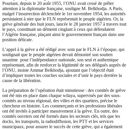
Pourtant, depuis le 20 août 1955, l’ONU avait cessé de prêter
attention à la diplomatie française, souligne M. Belkhodja. A Paris,
malgré l’insurrection déclenchée le 1er novembre 1954, les autorités
persistaient à nier que le FLN représentait le peuple algérien. Or, la
grève générale des huit jours, lancée le 28 janvier 1957 à travers tout
le pays, constituait un démenti cinglant à ceux qui défendaient
l’Algérie française, plaçant ainsi le gouvernement français dans une
position délicate.
L’appel à la grève a été rédigé avec soin par le FLN à l’époque, qui
soulignait que le peuple algérien devait démontré son soutien
unanime pour l’indépendance nationale, son seul et authentique
représentant, afin de renforcer la légitimité de ses délégués auprès de
l’ONU, insiste Ammar Belkhodja, ajoutant que l’objectif était
d’impliquer toutes les couches sociales et d’unir le pays derrière la
cause de la libération.
La préparation de l’opération était minutieuse : des comités de grève
ont été mis en place dans chaque wilaya, supervisés par des sous-
comités au niveau régional, des villes et des quartiers, précise le
chercheur en histoire. Les commerçants et les professions libérales
ont été invités à participer massivement à la grève. En outre, des
comités ouvriers ont été formés dans les secteurs clés, tels que les
docks, les transports, la radiodiffusion, les PTT et les services
municipaux, pour assurer le succès de cette grève, qui a également