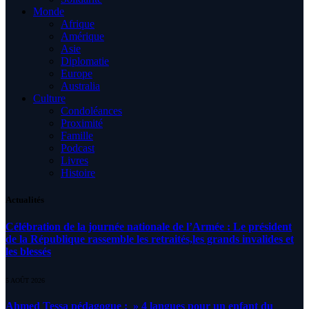
Monde
Afrique
Amérique
Asie
Diplomatie
Europe
Australia
Culture
Condoléances
Proximité
Famille
Podcast
Livres
Histoire
Actualités
Célébration de la journée nationale de l’Armée : Le président
de la République rassemble les retraités,les grands invalides et
les blessés
5 AOÛT 2026
Ahmed Tessa pédagogue : » 4 langues pour un enfant du