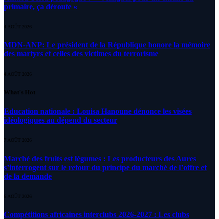
primaire, ça déroute «
4 AOÛT 2026
MDN-ANP: Le président de la République honore la mémoire
des martyrs et celles des victimes du terrorisme
4 AOÛT 2026
What's Hot
Education nationale : Louisa Hanoune dénonce les visées
idéologiques au dépend du secteur
7 AOÛT 2026
Marché des fruits est légumes : Les producteurs des Aures
s’interrogent sur le retour du principe du marché de l’offre et
de la demande
6 AOÛT 2026
Compétitions africaines interclubs 2026-2027 : Les clubs