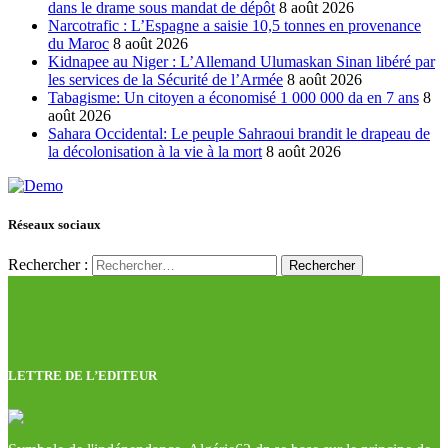
dans le drame sous mandat de dépôt
8 août 2026
Narcotrafic : L’Espagne a saisie 10,5 tonnes en provenance
du Maroc
8 août 2026
Kidnapee au Niger : L’Allemand Ulumaskan Sinan libéré par
les services de la Sécurité de l’Armée
8 août 2026
Tabagisme: Un citoyen a économisé 1 000 000 da en 7 ans
8
août 2026
Sahara Occidental: Le peuple Sahraoui brandit le drapeau de
la décolonisation à la vie à la mort
8 août 2026
Réseaux sociaux
Rechercher :
LETTRE DE L’EDITEUR