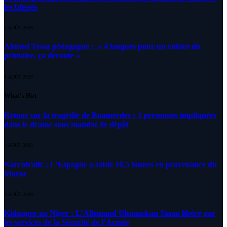
les blessés
5 AOÛT 2026
Ahmed Tessa pédagogue : » 4 langues pour un enfant du
primaire, ça déroute «
4 AOÛT 2026
What's Hot
Retour sur la tragédie de Boumerdes : 3 personnes impliquées
dans le drame sous mandat de dépôt
8 AOÛT 2026
Narcotrafic : L’Espagne a saisie 10,5 tonnes en provenance du
Maroc
8 AOÛT 2026
Kidnapee au Niger : L’Allemand Ulumaskan Sinan libéré par
les services de la Sécurité de l’Armée