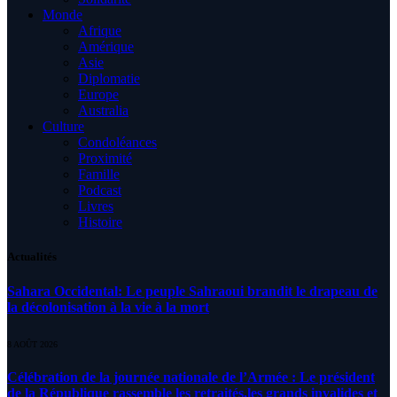
Monde
Afrique
Amérique
Asie
Diplomatie
Europe
Australia
Culture
Condoléances
Proximité
Famille
Podcast
Livres
Histoire
Actualités
Sahara Occidental: Le peuple Sahraoui brandit le drapeau de
la décolonisation à la vie à la mort
8 AOÛT 2026
Célébration de la journée nationale de l’Armée : Le président
de la République rassemble les retraités,les grands invalides et