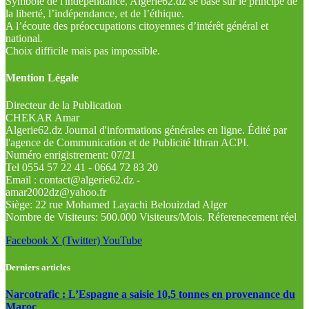
Symbole de l'indépendance, Algérie62.dz se base sur le principe de
la liberté, l’indépendance, et de l’éthique.
A l’écoute des préoccupations citoyennes d’intérêt général et
national.
Choix difficile mais pas impossible.
Mention Légale
Directeur de la Publication
CHEKAR Amar
Algerie62.dz Journal d'informations générales en ligne. Édité par
l'agence de Communication et de Publicité Ithran ACPI.
Numéro enrigistrement: 07/21
Tel 0554 57 22 41 - 0664 72 83 20
Email : contact@algerie62.dz -
amar2002dz@yahoo.fr
Siège: 22 rue Mohamed Layachi Belouizdad Alger
Nombre de Visiteurs: 500.000 Visiteurs/Mois. Réferenecement réel
Facebook
X (Twitter)
YouTube
Derniers articles
Narcotrafic : L’Espagne a saisie 10,5 tonnes en provenance du
Maroc