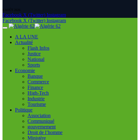
8 AOÛT 2026
Facebook
X (Twitter)
Instagram
Facebook
X (Twitter)
Instagram
A LA UNE
Actualité
Flash Infos
Justice
National
Sports
Economie
Banque
Commerce
Finance
High-Tech
Industrie
Tourisme
Politique
Association
Communiqué
gouvernement
Droit de l’homme
Ministère