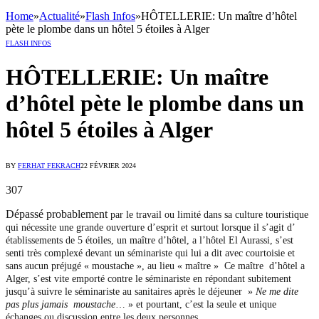
Home
»
Actualité
»
Flash Infos
»
HÔTELLERIE: Un maître d’hôtel
pète le plombe dans un hôtel 5 étoiles à Alger
FLASH INFOS
HÔTELLERIE: Un maître
d’hôtel pète le plombe dans un
hôtel 5 étoiles à Alger
BY
FERHAT FEKRACH
22 FÉVRIER 2024
307
Dépassé probablement
par le travail ou limité dans sa culture touristique
qui nécessite une grande ouverture d’esprit et surtout lorsque il s’agit d’
établissements de 5 étoiles, un maître d’hôtel, a l’hôtel El Aurassi, s’est
senti très complexé devant un séminariste qui lui a dit avec courtoisie et
sans aucun préjugé « moustache », au lieu « maître » Ce maître d’hôtel a
Alger, s’est vite emporté contre le séminariste en répondant subitement
jusqu’à suivre le séminariste au sanitaires après le déjeuner »
Ne me dite
pas plus jamais moustache
… » et pourtant, c’est la seule et unique
échanges ou discussion entre les deux personnes.