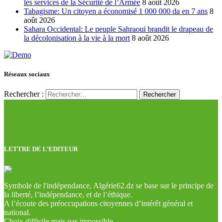
les services de la Sécurité de l’Armée
8 août 2026
Tabagisme: Un citoyen a économisé 1 000 000 da en 7 ans
8
août 2026
Sahara Occidental: Le peuple Sahraoui brandit le drapeau de
la décolonisation à la vie à la mort
8 août 2026
Réseaux sociaux
Rechercher :
LETTRE DE L’EDITEUR
Symbole de l'indépendance, Algérie62.dz se base sur le principe de
la liberté, l’indépendance, et de l’éthique.
A l’écoute des préoccupations citoyennes d’intérêt général et
national.
Choix difficile mais pas impossible.