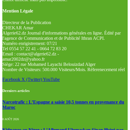
Mention Légale
Directeur de la Publication
CHEKAR Amar
Algerie62.dz Journal d'informations générales en ligne. Édité par
l'agence de Communication et de Publicité Ithran ACPI.
Numéro enrigistrement: 07/21
Tel 0554 57 22 41 - 0664 72 83 20
Email : contact@algerie62.dz -
amar2002dz@yahoo.fr
Siège: 22 rue Mohamed Layachi Belouizdad Alger
Nombre de Visiteurs: 500.000 Visiteurs/Mois. Réferenecement réel
Facebook
X (Twitter)
YouTube
Derniers articles
Narcotrafic : L’Espagne a saisie 10,5 tonnes en provenance du
Maroc
8 AOÛT 2026
Kidnapee au Niger : L’Allemand Ulumaskan Sinan libéré par