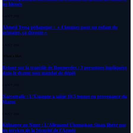
les blessés
5 AOÛT 2026
Ahmed Tessa pédagogue : » 4 langues pour un enfant du
primaire, ça déroute «
4 AOÛT 2026
What's Hot
Retour sur la tragédie de Boumerdes : 3 personnes impliquées
dans le drame sous mandat de dépôt
8 AOÛT 2026
Narcotrafic : L’Espagne a saisie 10,5 tonnes en provenance du
Maroc
8 AOÛT 2026
Kidnapee au Niger : L’Allemand Ulumaskan Sinan libéré par
les services de la Sécurité de l’Armée