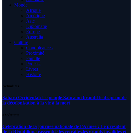
Monde
Afrique
Amérique
Asie
Diplomatie
Europe
Australia
Culture
Condoléances
Proximité
Famille
Podcast
Livres
Histoire
Actualités
Sahara Occidental: Le peuple Sahraoui brandit le drapeau de
la décolonisation à la vie à la mort
8 AOÛT 2026
Célébration de la journée nationale de l’Armée : Le président
de la République rassemble les retraités,les grands invalides et