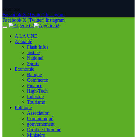
8 AOÛT 2026
Facebook
X (Twitter)
Instagram
Facebook
X (Twitter)
Instagram
A LA UNE
Actualité
Flash Infos
Justice
National
Sports
Economie
Banque
Commerce
Finance
High-Tech
Industrie
Tourisme
Politique
Association
Communiqué
gouvernement
Droit de l’homme
Ministère