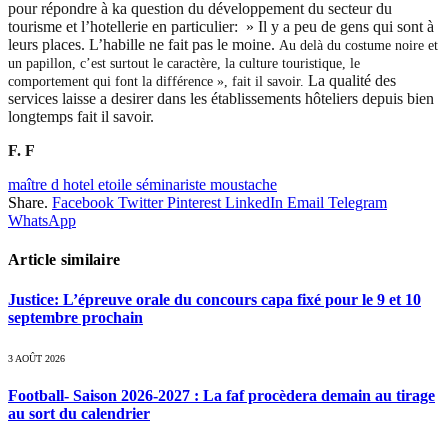
pour répondre à ka question du développement du secteur du
tourisme et l’hotellerie en particulier: » Il y a peu de gens qui sont à
leurs places. L’habille ne fait pas le moine.
Au delà du costume noire et
un papillon, c’est surtout le caractère, la culture touristique, le
La qualité des
comportement qui font la différence », fait il savoir.
services laisse a desirer dans les établissements hôteliers depuis bien
longtemps fait il savoir.
F. F
maître d hotel etoile séminariste moustache
Share.
Facebook
Twitter
Pinterest
LinkedIn
Email
Telegram
WhatsApp
Article similaire
Justice: L’épreuve orale du concours capa fixé pour le 9 et 10
septembre prochain
3 AOÛT 2026
Football- Saison 2026-2027 : La faf procèdera demain au tirage
au sort du calendrier