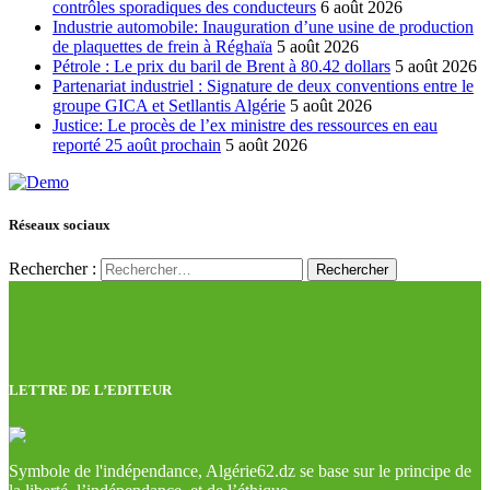
contrôles sporadiques des conducteurs
6 août 2026
Industrie automobile: Inauguration d’une usine de production
de plaquettes de frein à Réghaïa
5 août 2026
Pétrole : Le prix du baril de Brent à 80.42 dollars
5 août 2026
Partenariat industriel : Signature de deux conventions entre le
groupe GICA et Setllantis Algérie
5 août 2026
Justice: Le procès de l’ex ministre des ressources en eau
reporté 25 août prochain
5 août 2026
Réseaux sociaux
Rechercher :
LETTRE DE L’EDITEUR
Symbole de l'indépendance, Algérie62.dz se base sur le principe de