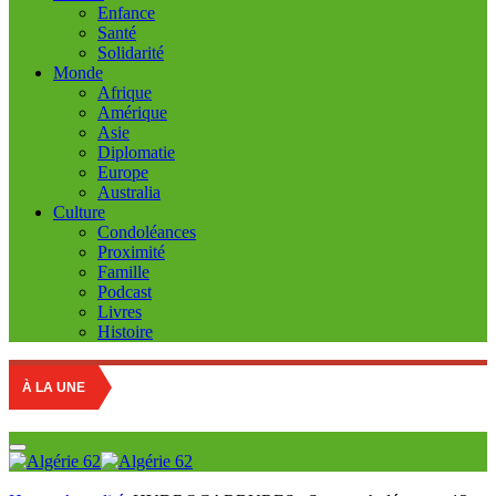
Enfance
Santé
Solidarité
Monde
Afrique
Amérique
Asie
Diplomatie
Europe
Australia
Culture
Condoléances
Proximité
Famille
Podcast
Livres
Histoire
À LA UNE