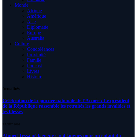
Monde
Afrique
Amérique
Asie
Diplomatie
Europe
Australia
Culture
Condoléances
Proximité
Famille
Podcast
Livres
Histoire
Actualités
Célébration de la journée nationale de l’Armée : Le président
de la République rassemble les retraités,les grands invalides et
les blessés
5 AOÛT 2026
Ahmed Tessa pédagogue : » 4 langues pour un enfant du