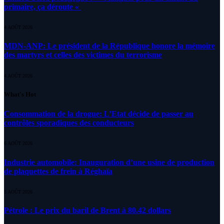
primaire, ça déroute «
4 AOÛT 2026
MDN-ANP: Le président de la République honore la mémoire
des martyrs et celles des victimes du terrorisme
4 AOÛT 2026
What's Hot
Consommation de la drogue: L’Etat décide de passer au
contrôles sporadiques des conducteurs
6 AOÛT 2026
Industrie automobile: Inauguration d’une usine de production
de plaquettes de frein à Réghaïa
5 AOÛT 2026
Pétrole : Le prix du baril de Brent à 80.42 dollars