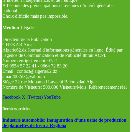
la liberté, l’indépendance, et de l’éthique.
A l’écoute des préoccupations citoyennes d’intérêt général et
national.
Choix difficile mais pas impossible.
Mention Légale
Directeur de la Publication
CHEKAR Amar
Algerie62.dz Journal d'informations générales en ligne. Édité par
l'agence de Communication et de Publicité Ithran ACPI.
Numéro enrigistrement: 07/21
Tel 0554 57 22 41 - 0664 72 83 20
Email : contact@algerie62.dz -
amar2002dz@yahoo.fr
Siège: 22 rue Mohamed Layachi Belouizdad Alger
Nombre de Visiteurs: 500.000 Visiteurs/Mois. Réferenecement réel
Facebook
X (Twitter)
YouTube
Derniers articles
Industrie automobile: Inauguration d’une usine de production
de plaquettes de frein à Réghaïa