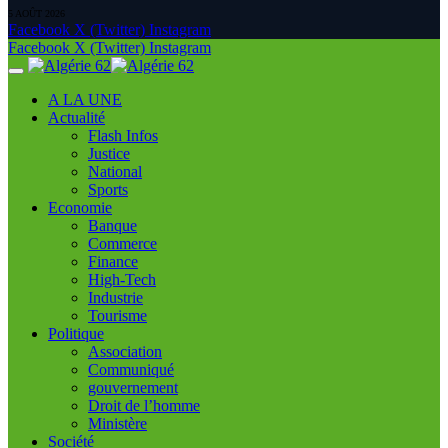
5 AOÛT 2026
Facebook
X (Twitter)
Instagram
Facebook
X (Twitter)
Instagram
A LA UNE
Actualité
Flash Infos
Justice
National
Sports
Economie
Banque
Commerce
Finance
High-Tech
Industrie
Tourisme
Politique
Association
Communiqué
gouvernement
Droit de l’homme
Ministère
Société