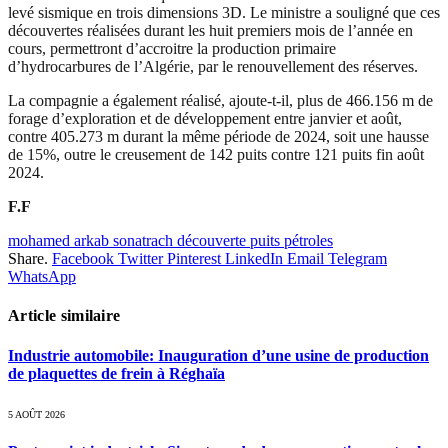
levé sismique en trois dimensions 3D. Le ministre a souligné que ces
découvertes réalisées durant les huit premiers mois de l’année en
cours, permettront d’accroitre la production primaire
d’hydrocarbures de l’Algérie, par le renouvellement des réserves.
La compagnie a également réalisé, ajoute-t-il, plus de 466.156 m de
forage d’exploration et de développement entre janvier et août,
contre 405.273 m durant la même période de 2024, soit une hausse
de 15%, outre le creusement de 142 puits contre 121 puits fin août
2024.
F.F
mohamed arkab sonatrach découverte puits pétroles
Share.
Facebook
Twitter
Pinterest
LinkedIn
Email
Telegram
WhatsApp
Article similaire
Industrie automobile: Inauguration d’une usine de production
de plaquettes de frein à Réghaïa
5 AOÛT 2026