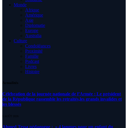
Monde
Afrique
Amérique
Asie
Diplomatie
Europe
Australia
Culture
Condoléances
Proximité
Famille
Podcast
Livres
Histoire
Actualités
Célébration de la journée nationale de l’Armée : Le président
de la République rassemble les retraités,les grands invalides et
les blessés
5 AOÛT 2026
Ahmed Tessa pédagogue : » 4 langues pour un enfant du