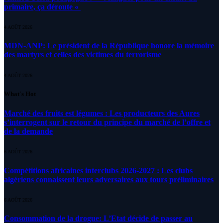
primaire, ça déroute «
4 AOÛT 2026
MDN-ANP: Le président de la République honore la mémoire
des martyrs et celles des victimes du terrorisme
4 AOÛT 2026
What's Hot
Marché des fruits est légumes : Les producteurs des Aures
s’interrogent sur le retour du principe du marché de l’offre et
de la demande
6 AOÛT 2026
Compétitions africaines interclubs 2026-2027 : Les clubs
algériens connaissent leurs adversaires aux tours préliminaires
6 AOÛT 2026
Consommation de la drogue: L’Etat décide de passer au