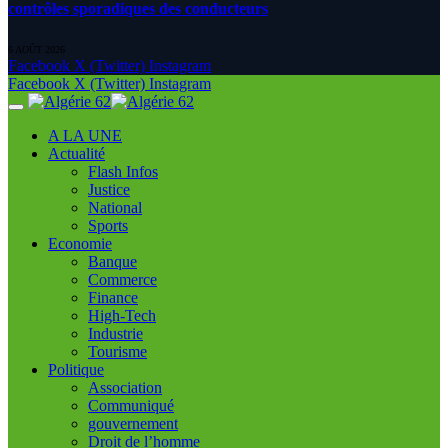
contrôles sporadiques des conducteurs
6 AOÛT 2026
Facebook
X (Twitter)
Instagram
Facebook
X (Twitter)
Instagram
A LA UNE
Actualité
Flash Infos
Justice
National
Sports
Economie
Banque
Commerce
Finance
High-Tech
Industrie
Tourisme
Politique
Association
Communiqué
gouvernement
Droit de l’homme