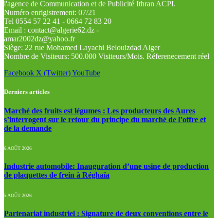
l'agence de Communication et de Publicité Ithran ACPI.
Numéro enrigistrement: 07/21
Tel 0554 57 22 41 - 0664 72 83 20
Email : contact@algerie62.dz -
amar2002dz@yahoo.fr
Siège: 22 rue Mohamed Layachi Belouizdad Alger
Nombre de Visiteurs: 500.000 Visiteurs/Mois. Réferenecement réel
Facebook
X (Twitter)
YouTube
Derniers articles
Marché des fruits est légumes : Les producteurs des Aures
s’interrogent sur le retour du principe du marché de l’offre et
de la demande
6 AOÛT 2026
Industrie automobile: Inauguration d’une usine de production
de plaquettes de frein à Réghaïa
5 AOÛT 2026
Partenariat industriel : Signature de deux conventions entre le