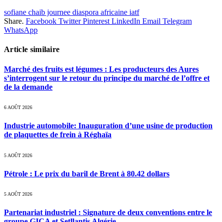
sofiane chaib journee diaspora africaine iatf
Share.
Facebook
Twitter
Pinterest
LinkedIn
Email
Telegram
WhatsApp
Article similaire
Marché des fruits est légumes : Les producteurs des Aures
s’interrogent sur le retour du principe du marché de l’offre et
de la demande
6 AOÛT 2026
Industrie automobile: Inauguration d’une usine de production
de plaquettes de frein à Réghaïa
5 AOÛT 2026
Pétrole : Le prix du baril de Brent à 80.42 dollars
5 AOÛT 2026
Partenariat industriel : Signature de deux conventions entre le
groupe GICA et Setllantis Algérie