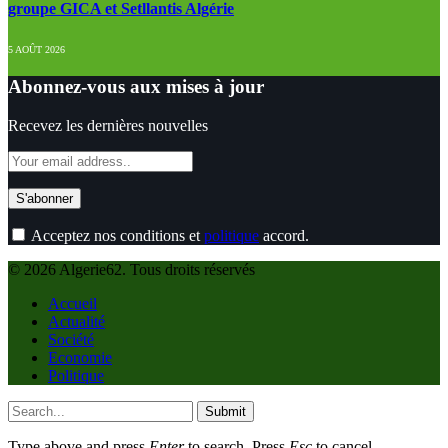
groupe GICA et Setllantis Algérie
5 AOÛT 2026
Abonnez-vous aux mises à jour
Recevez les dernières nouvelles
Acceptez nos conditions et
politique
accord.
© 2026 Algerie62. Tous droits réservés
Accueil
Actualité
Société
Economie
Politique
Submit
Type above and press
Enter
to search. Press
Esc
to cancel.