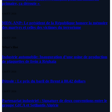
primaire, ça déroute «
4 AOÛT 2026
MDN-ANP: Le président de la République honore la mémoire
des martyrs et celles des victimes du terrorisme
4 AOÛT 2026
What's Hot
Industrie automobile: Inauguration d’une usine de production
de plaquettes de frein à Réghaïa
5 AOÛT 2026
Pétrole : Le prix du baril de Brent à 80.42 dollars
5 AOÛT 2026
Partenariat industriel : Signature de deux conventions entre le
groupe GICA et Setllantis Algérie