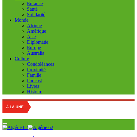
Enfance
Santé
Solidarité
Monde
Afrique
Amérique
Asie
Diplomatie
Europe
Australia
Culture
Condoléances
Proximité
Famille
Podcast
Livres
Histoire
À LA UNE