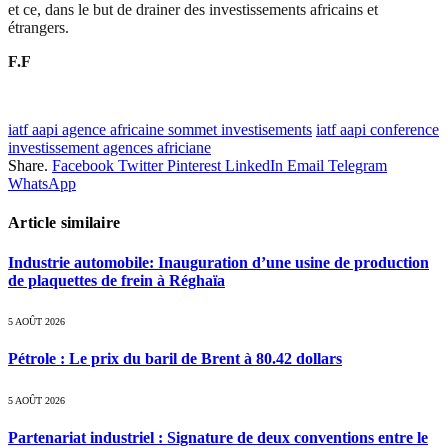
et ce, dans le but de drainer des investissements africains et
étrangers.
F.F
iatf aapi agence africaine sommet investisements
iatf aapi conference
investissement agences africiane
Share.
Facebook
Twitter
Pinterest
LinkedIn
Email
Telegram
WhatsApp
Article similaire
Industrie automobile: Inauguration d’une usine de production
de plaquettes de frein à Réghaïa
5 AOÛT 2026
Pétrole : Le prix du baril de Brent à 80.42 dollars
5 AOÛT 2026
Partenariat industriel : Signature de deux conventions entre le