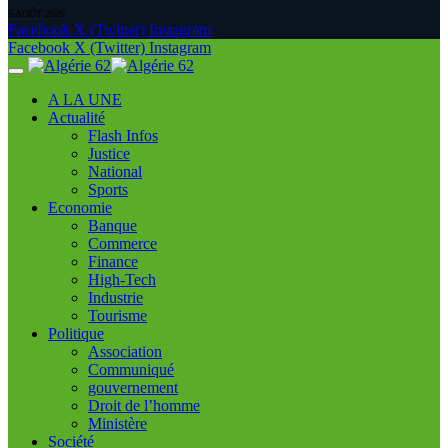
5 AOÛT 2026
Facebook
X (Twitter)
Instagram
Facebook
X (Twitter)
Instagram
A LA UNE
Actualité
Flash Infos
Justice
National
Sports
Economie
Banque
Commerce
Finance
High-Tech
Industrie
Tourisme
Politique
Association
Communiqué
gouvernement
Droit de l’homme
Ministère
Société