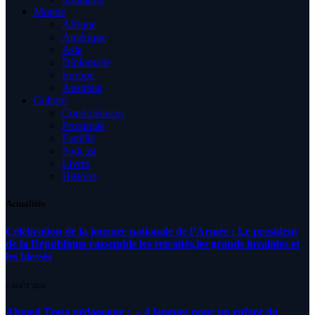
Monde
Afrique
Amérique
Asie
Diplomatie
Europe
Australia
Culture
Condoléances
Proximité
Famille
Podcast
Livres
Histoire
Actualités
Célébration de la journée nationale de l’Armée : Le président
de la République rassemble les retraités,les grands invalides et
les blessés
5 AOÛT 2026
Ahmed Tessa pédagogue : » 4 langues pour un enfant du