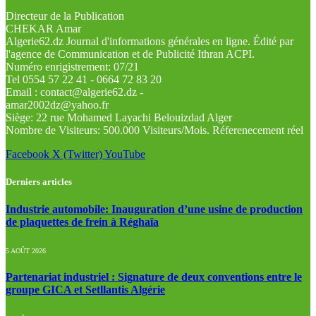
Directeur de la Publication
CHEKAR Amar
Algerie62.dz Journal d'informations générales en ligne. Édité par
l'agence de Communication et de Publicité Ithran ACPI.
Numéro enrigistrement: 07/21
Tel 0554 57 22 41 - 0664 72 83 20
Email : contact@algerie62.dz -
amar2002dz@yahoo.fr
Siège: 22 rue Mohamed Layachi Belouizdad Alger
Nombre de Visiteurs: 500.000 Visiteurs/Mois. Réferenecement réel
Facebook
X (Twitter)
YouTube
Derniers articles
Industrie automobile: Inauguration d’une usine de production
de plaquettes de frein à Réghaïa
5 AOÛT 2026
Partenariat industriel : Signature de deux conventions entre le
groupe GICA et Setllantis Algérie