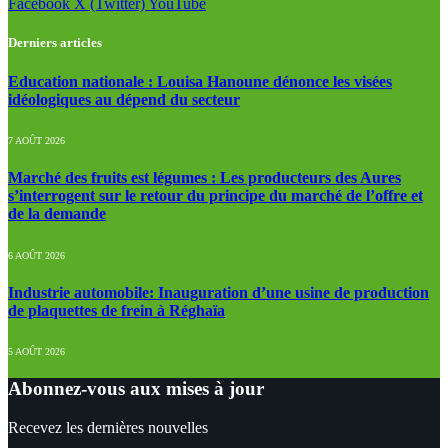
Facebook
X (Twitter)
YouTube
Derniers articles
Education nationale : Louisa Hanoune dénonce les visées
idéologiques au dépend du secteur
7 AOÛT 2026
Marché des fruits est légumes : Les producteurs des Aures
s’interrogent sur le retour du principe du marché de l’offre et
de la demande
6 AOÛT 2026
Industrie automobile: Inauguration d’une usine de production
de plaquettes de frein à Réghaïa
5 AOÛT 2026
Abonnez-vous aux mises à jour
Recevez les dernières nouvelles