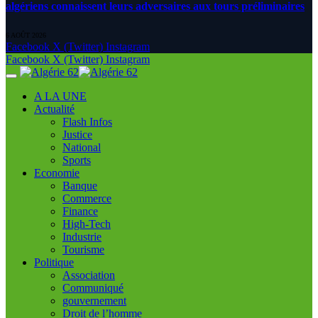
algériens connaissent leurs adversaires aux tours préliminaires
6 AOÛT 2026
Facebook
X (Twitter)
Instagram
Facebook
X (Twitter)
Instagram
A LA UNE
Actualité
Flash Infos
Justice
National
Sports
Economie
Banque
Commerce
Finance
High-Tech
Industrie
Tourisme
Politique
Association
Communiqué
gouvernement
Droit de l’homme