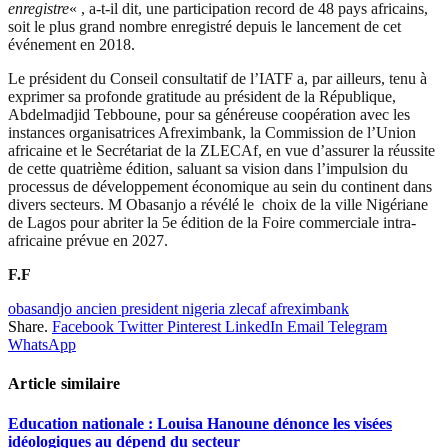
enregistre
« , a-t-il dit, une participation record de 48 pays africains,
soit le plus grand nombre enregistré depuis le lancement de cet
événement en 2018.
Le président du Conseil consultatif de l’IATF a, par ailleurs, tenu à
exprimer sa profonde gratitude au président de la République,
Abdelmadjid Tebboune, pour sa généreuse coopération avec les
instances organisatrices Afreximbank, la Commission de l’Union
africaine et le Secrétariat de la ZLECAf, en vue d’assurer la réussite
de cette quatrième édition, saluant sa vision dans l’impulsion du
processus de développement économique au sein du continent dans
divers secteurs. M Obasanjo a révélé le choix de la ville Nigériane
de Lagos pour abriter la 5e édition de la Foire commerciale intra-
africaine prévue en 2027.
F.F
obasandjo ancien president nigeria zlecaf afreximbank
Share.
Facebook
Twitter
Pinterest
LinkedIn
Email
Telegram
WhatsApp
Article similaire
Education nationale : Louisa Hanoune dénonce les visées
idéologiques au dépend du secteur