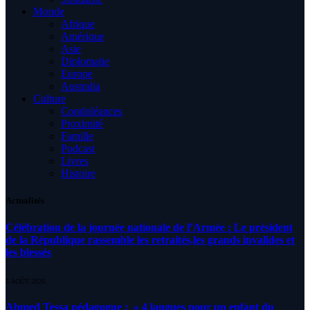
Monde
Afrique
Amérique
Asie
Diplomatie
Europe
Australia
Culture
Condoléances
Proximité
Famille
Podcast
Livres
Histoire
Actualités
Célébration de la journée nationale de l’Armée : Le président
de la République rassemble les retraités,les grands invalides et
les blessés
5 AOÛT 2026
Ahmed Tessa pédagogue : » 4 langues pour un enfant du