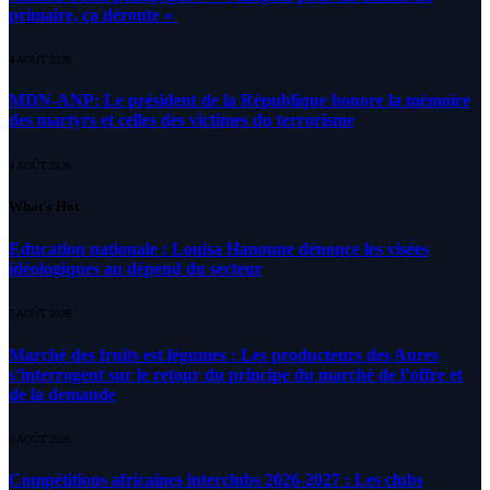
primaire, ça déroute «
4 AOÛT 2026
MDN-ANP: Le président de la République honore la mémoire
des martyrs et celles des victimes du terrorisme
4 AOÛT 2026
What's Hot
Education nationale : Louisa Hanoune dénonce les visées
idéologiques au dépend du secteur
7 AOÛT 2026
Marché des fruits est légumes : Les producteurs des Aures
s’interrogent sur le retour du principe du marché de l’offre et
de la demande
6 AOÛT 2026
Compétitions africaines interclubs 2026-2027 : Les clubs