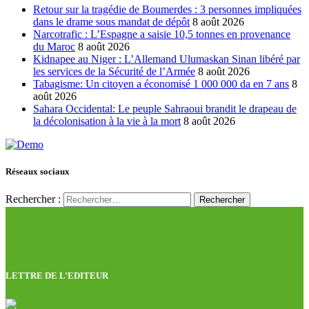
Retour sur la tragédie de Boumerdes : 3 personnes impliquées
dans le drame sous mandat de dépôt
8 août 2026
Narcotrafic : L’Espagne a saisie 10,5 tonnes en provenance
du Maroc
8 août 2026
Kidnapee au Niger : L’Allemand Ulumaskan Sinan libéré par
les services de la Sécurité de l’Armée
8 août 2026
Tabagisme: Un citoyen a économisé 1 000 000 da en 7 ans
8
août 2026
Sahara Occidental: Le peuple Sahraoui brandit le drapeau de
la décolonisation à la vie à la mort
8 août 2026
Réseaux sociaux
Rechercher :
LETTRE DE L’EDITEUR