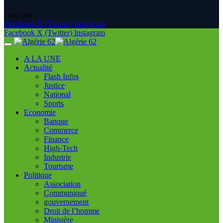
8 AOÛT 2026
Facebook
X (Twitter)
Instagram
Facebook
X (Twitter)
Instagram
A LA UNE
Actualité
Flash Infos
Justice
National
Sports
Economie
Banque
Commerce
Finance
High-Tech
Industrie
Tourisme
Politique
Association
Communiqué
gouvernement
Droit de l’homme
Ministère