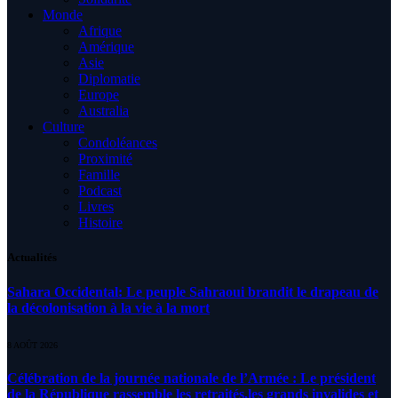
Monde
Afrique
Amérique
Asie
Diplomatie
Europe
Australia
Culture
Condoléances
Proximité
Famille
Podcast
Livres
Histoire
Actualités
Sahara Occidental: Le peuple Sahraoui brandit le drapeau de
la décolonisation à la vie à la mort
8 AOÛT 2026
Célébration de la journée nationale de l’Armée : Le président
de la République rassemble les retraités,les grands invalides et