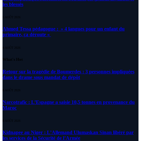
les blessés
5 AOÛT 2026
Ahmed Tessa pédagogue : » 4 langues pour un enfant du
primaire, ça déroute «
4 AOÛT 2026
What's Hot
Retour sur la tragédie de Boumerdes : 3 personnes impliquées
dans le drame sous mandat de dépôt
8 AOÛT 2026
Narcotrafic : L’Espagne a saisie 10,5 tonnes en provenance du
Maroc
8 AOÛT 2026
Kidnapee au Niger : L’Allemand Ulumaskan Sinan libéré par
les services de la Sécurité de l’Armée