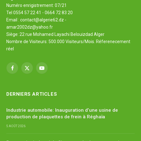
Numéro enrigistrement: 07/21
Tel 0554 57 22 41 - 0664 72 83 20
Email : contact@algerie62.dz -
amar2002dz@yahoo.fr
Siège: 22 rue Mohamed Layachi Belouizdad Alger
Nombre de Visiteurs: 500.000 Visiteurs/Mois. Réferenecement
réel
Facebook
X
YouTube
(Twitter)
DERNIERS ARTICLES
Industrie automobile: Inauguration d’une usine de
production de plaquettes de frein à Réghaïa
5 AOÛT 2026