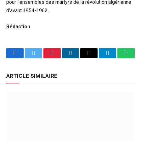
pour l’ensembles des martyrs de la révolution algérienne
d’avant 1954-1962.
Rédaction
Facebook
Twitter
Pinterest
LinkedIn
Email
Telegram
Whats
ARTICLE SIMILAIRE