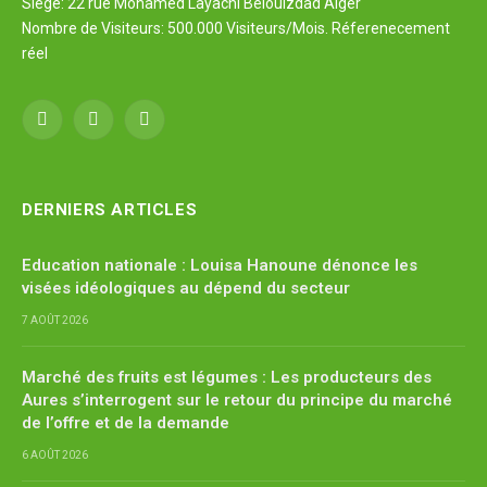
Siège: 22 rue Mohamed Layachi Belouizdad Alger
Nombre de Visiteurs: 500.000 Visiteurs/Mois. Réferenecement
réel
Facebook
X
YouTube
(Twitter)
DERNIERS ARTICLES
Education nationale : Louisa Hanoune dénonce les
visées idéologiques au dépend du secteur
7 AOÛT 2026
Marché des fruits est légumes : Les producteurs des
Aures s’interrogent sur le retour du principe du marché
de l’offre et de la demande
6 AOÛT 2026