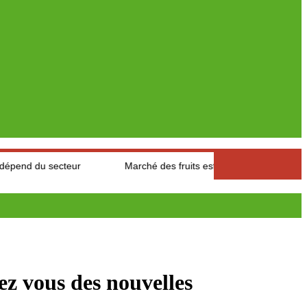
eur
Marché des fruits est légumes : Les producteurs des Aures
dez vous des nouvelles