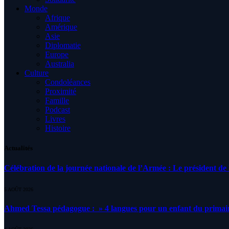
Monde
Afrique
Amérique
Asie
Diplomatie
Europe
Australia
Culture
Condoléances
Proximité
Famille
Podcast
Livres
Histoire
Actualités
Célébration de la journée nationale de l’Armée : Le président de l
5 AOÛT 2026
Ahmed Tessa pédagogue : » 4 langues pour un enfant du primair