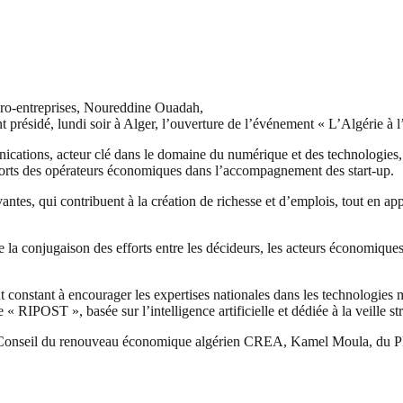
cro-entreprises, Noureddine Ouadah,
présidé, lundi soir à Alger, l’ouverture de l’événement « L’Algérie à l’èr
nications, acteur clé dans le domaine du numérique et des technologies, 
efforts des opérateurs économiques dans l’accompagnement des start-up.
vantes, qui contribuent à la création de richesse et d’emplois, tout en ap
 conjugaison des efforts entre les décideurs, les acteurs économiques, l
constant à encourager les expertises nationales dans les technologies mo
 « RIPOST », basée sur l’intelligence artificielle et dédiée à la veille st
u Conseil du renouveau économique algérien CREA, Kamel Moula, du PD