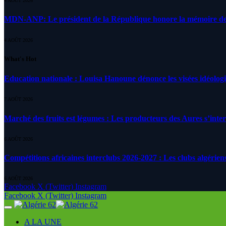
4 AOÛT 2026
MDN-ANP: Le président de la République honore la mémoire des m
4 AOÛT 2026
What's Hot
Education nationale : Louisa Hanoune dénonce les visées idéolog
7 AOÛT 2026
Marché des fruits est légumes : Les producteurs des Aures s’inte
6 AOÛT 2026
Compétitions africaines interclubs 2026-2027 : Les clubs algérien
6 AOÛT 2026
Facebook
X (Twitter)
Instagram
Facebook
X (Twitter)
Instagram
A LA UNE