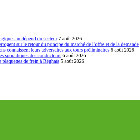
ogiques au dépend du secteur
7 août 2026
errogent sur le retour du principe du marché de l’offre et de la demande
ns connaissent leurs adversaires aux tours préliminaires
6 août 2026
es sporadiques des conducteurs
6 août 2026
 plaquettes de frein à Réghaïa
5 août 2026