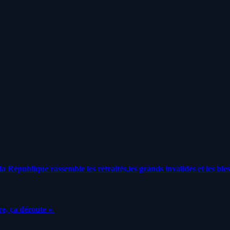
a République rassemble les retraités,les grands invalides et les bles
e, ça déroute «