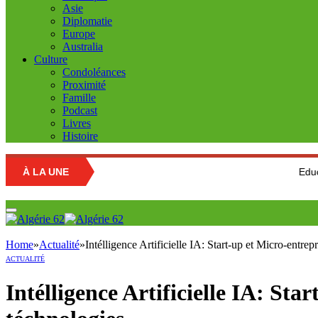
Asie
Diplomatie
Europe
Australia
Culture
Condoléances
Proximité
Famille
Podcast
Livres
Histoire
À LA UNE
Education national
Home
»
Actualité
»
Intélligence Artificielle IA: Start-up et Micro-entre
ACTUALITÉ
Intélligence Artificielle IA: Sta