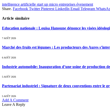
intelligence artificielle start up micro entreprises évenement
Share.
Facebook
Twitter
Pinterest
LinkedIn
Email
Telegram
WhatsA
Article similaire
Education nationale : Louisa Hanoune dénonce les visées idéolog
7 AOÛT 2026
Marché des fruits est légumes : Les producteurs des Aures s’inte
6 AOÛT 2026
Industrie automobile: Inauguration d’une usine de production de
5 AOÛT 2026
Partenariat industriel : Signature de deux conventions entre le g
5 AOÛT 2026
Add A Comment
Leave A Reply