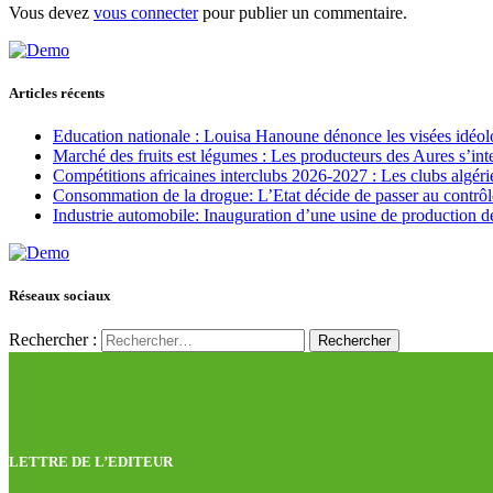
Vous devez
vous connecter
pour publier un commentaire.
Articles récents
Education nationale : Louisa Hanoune dénonce les visées idéol
Marché des fruits est légumes : Les producteurs des Aures s’int
Compétitions africaines interclubs 2026-2027 : Les clubs algérie
Consommation de la drogue: L’Etat décide de passer au contrôl
Industrie automobile: Inauguration d’une usine de production de
Réseaux sociaux
Rechercher :
LETTRE DE L’EDITEUR