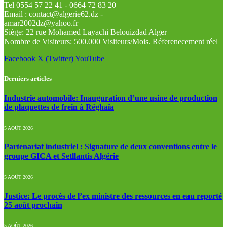
Tel 0554 57 22 41 - 0664 72 83 20
Email : contact@algerie62.dz -
amar2002dz@yahoo.fr
Siège: 22 rue Mohamed Layachi Belouizdad Alger
Nombre de Visiteurs: 500.000 Visiteurs/Mois. Réferenecement réel
Facebook
X (Twitter)
YouTube
Derniers articles
Industrie automobile: Inauguration d’une usine de production
de plaquettes de frein à Réghaïa
5 AOÛT 2026
Partenariat industriel : Signature de deux conventions entre le
groupe GICA et Setllantis Algérie
5 AOÛT 2026
Justice: Le procès de l’ex ministre des ressources en eau reporté
25 août prochain
5 AOÛT 2026