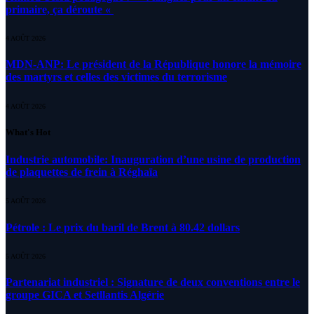
primaire, ça déroute «
4 AOÛT 2026
MDN-ANP: Le président de la République honore la mémoire
des martyrs et celles des victimes du terrorisme
4 AOÛT 2026
What's Hot
Industrie automobile: Inauguration d’une usine de production
de plaquettes de frein à Réghaïa
5 AOÛT 2026
Pétrole : Le prix du baril de Brent à 80.42 dollars
5 AOÛT 2026
Partenariat industriel : Signature de deux conventions entre le
groupe GICA et Setllantis Algérie