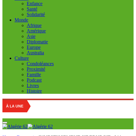
Enfance
Santé
Solidarité
Monde
Afrique
Amérique
Asie
Diplomatie
Europe
Australia
Culture
Condoléances
Proximité
Famille
Podcast
Livres
Histoire
À LA UNE