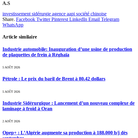
A.S
investissement sidérurgie agence aapi société chinoise
Share.
Facebook
Twitter
Pinterest
LinkedIn
Email
Telegram
WhatsApp
Article similaire
Industrie automobile: Inauguration d’une usine de production
de plaquettes de frein à Réghaïa
5 AOÛT 2026
Pétrole : Le prix du baril de Brent à 80.42 dollars
5 AOÛT 2026
Industrie Sidérurgique : Lancement d’un nouveau complexe de
laminage à froid à Oran
2 AOÛT 2026
Opep+ : L’Algérie augmente sa production à 188.000 b/j dès