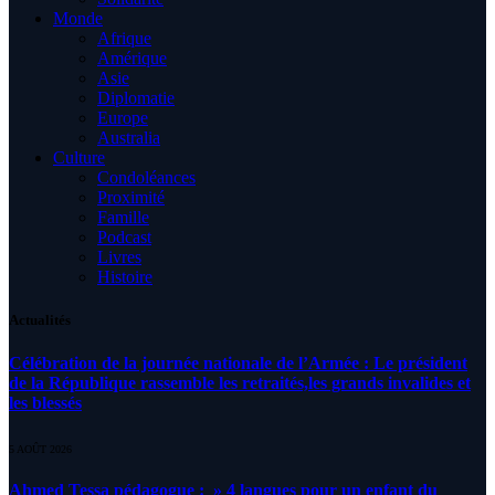
Monde
Afrique
Amérique
Asie
Diplomatie
Europe
Australia
Culture
Condoléances
Proximité
Famille
Podcast
Livres
Histoire
Actualités
Célébration de la journée nationale de l’Armée : Le président
de la République rassemble les retraités,les grands invalides et
les blessés
5 AOÛT 2026
Ahmed Tessa pédagogue : » 4 langues pour un enfant du