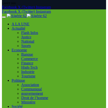
5 AOÛT 2026
Facebook
X (Twitter)
Instagram
Facebook
X (Twitter)
Instagram
A LA UNE
Actualité
Flash Infos
Justice
National
Sports
Economie
Banque
Commerce
Finance
High-Tech
Industrie
Tourisme
Politique
Association
Communiqué
gouvernement
Droit de l’homme
Ministère
Société