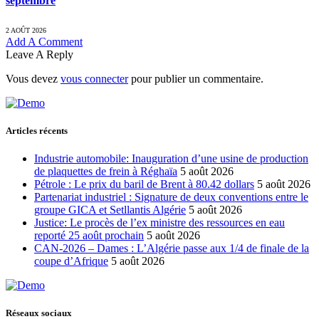
septembre
2 AOÛT 2026
Add A Comment
Leave A Reply
Vous devez
vous connecter
pour publier un commentaire.
Articles récents
Industrie automobile: Inauguration d’une usine de production
de plaquettes de frein à Réghaïa
5 août 2026
Pétrole : Le prix du baril de Brent à 80.42 dollars
5 août 2026
Partenariat industriel : Signature de deux conventions entre le
groupe GICA et Setllantis Algérie
5 août 2026
Justice: Le procès de l’ex ministre des ressources en eau
reporté 25 août prochain
5 août 2026
CAN-2026 – Dames : L’Algérie passe aux 1/4 de finale de la
coupe d’Afrique
5 août 2026
Réseaux sociaux