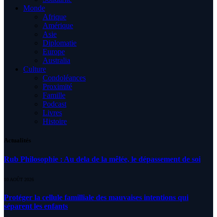
Monde
Afrique
Amérique
Asie
Diplomatie
Europe
Australia
Culture
Condoléances
Proximité
Famille
Podcast
Livres
Histoire
Actualités
Rub Philosophie : Au dela de la mêlée, le dépassement de soi
10 AOÛT 2026
Protéger la cellule familliale des mauvaises intentions qui
séparent les enfants