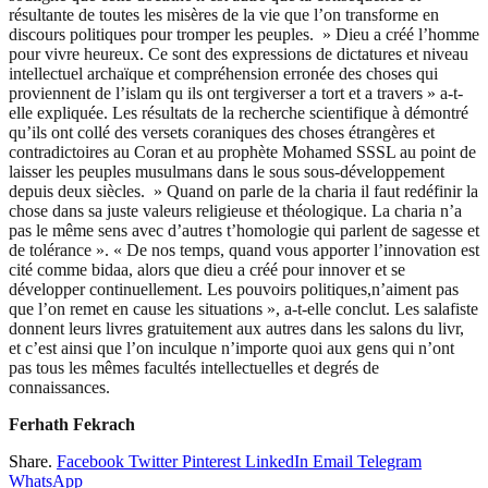
résultante de toutes les misères de la vie que l’on transforme en
discours politiques pour tromper les peuples. » Dieu a créé l’homme
pour vivre heureux. Ce sont des expressions de dictatures et niveau
intellectuel archaïque et compréhension erronée des choses qui
proviennent de l’islam qu ils ont tergiverser a tort et a travers » a-t-
elle expliquée. Les résultats de la recherche scientifique à démontré
qu’ils ont collé des versets coraniques des choses étrangères et
contradictoires au Coran et au prophète Mohamed SSSL au point de
laisser les peuples musulmans dans le sous sous-développement
depuis deux siècles. » Quand on parle de la charia il faut redéfinir la
chose dans sa juste valeurs religieuse et théologique. La charia n’a
pas le même sens avec d’autres t’homologie qui parlent de sagesse et
de tolérance ». « De nos temps, quand vous apporter l’innovation est
cité comme bidaa, alors que dieu a créé pour innover et se
développer continuellement. Les pouvoirs politiques,n’aiment pas
que l’on remet en cause les situations », a-t-elle conclut. Les salafiste
donnent leurs livres gratuitement aux autres dans les salons du livr,
et c’est ainsi que l’on inculque n’importe quoi aux gens qui n’ont
pas tous les mêmes facultés intellectuelles et degrés de
connaissances.
Ferhath Fekrach
Share.
Facebook
Twitter
Pinterest
LinkedIn
Email
Telegram
WhatsApp