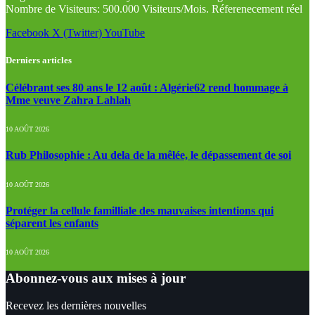
Nombre de Visiteurs: 500.000 Visiteurs/Mois. Réferenecement réel
Facebook
X (Twitter)
YouTube
Derniers articles
Célébrant ses 80 ans le 12 août : Algérie62 rend hommage à
Mme veuve Zahra Lahlah
10 AOÛT 2026
Rub Philosophie : Au dela de la mêlée, le dépassement de soi
10 AOÛT 2026
Protéger la cellule familliale des mauvaises intentions qui
séparent les enfants
10 AOÛT 2026
Abonnez-vous aux mises à jour
Recevez les dernières nouvelles