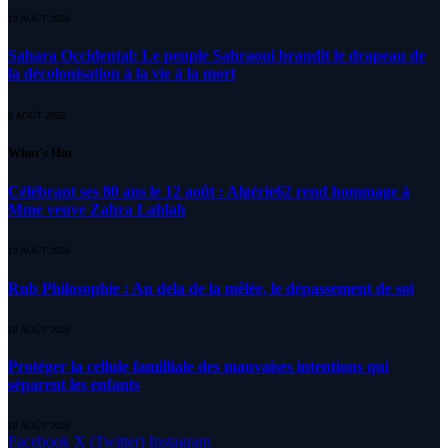
10 AOÛT 2026
Sahara Occidental: Le peuple Sahraoui brandit le drapeau de
la décolonisation à la vie à la mort
8 AOÛT 2026
What's Hot
Célébrant ses 80 ans le 12 août : Algérie62 rend hommage à
Mme veuve Zahra Lahlah
10 AOÛT 2026
Rub Philosophie : Au dela de la mêlée, le dépassement de soi
10 AOÛT 2026
Protéger la cellule familliale des mauvaises intentions qui
séparent les enfants
10 AOÛT 2026
Facebook
X (Twitter)
Instagram