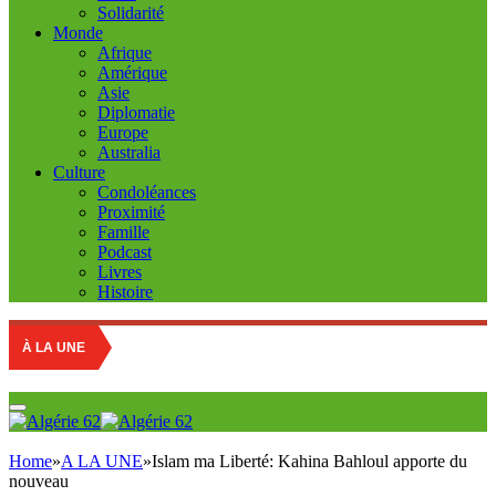
Solidarité
Monde
Afrique
Amérique
Asie
Diplomatie
Europe
Australia
Culture
Condoléances
Proximité
Famille
Podcast
Livres
Histoire
À LA UNE
Home
»
A LA UNE
»
Islam ma Liberté: Kahina Bahloul apporte du
nouveau