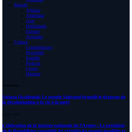
Monde
Afrique
Amérique
Asie
Diplomatie
Europe
Australia
Culture
Condoléances
Proximité
Famille
Podcast
Livres
Histoire
Actualités
Sahara Occidental: Le peuple Sahraoui brandit le drapeau de
la décolonisation à la vie à la mort
8 AOÛT 2026
Célébration de la journée nationale de l’Armée : Le président
de la République rassemble les retraités,les grands invalides et