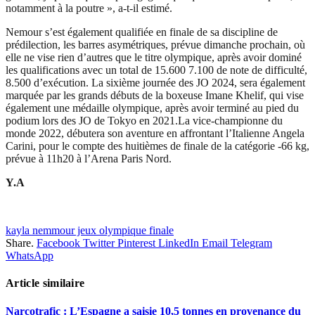
notamment à la poutre », a-t-il estimé.
Nemour s’est également qualifiée en finale de sa discipline de
prédilection, les barres asymétriques, prévue dimanche prochain, où
elle ne vise rien d’autres que le titre olympique, après avoir dominé
les qualifications avec un total de 15.600 7.100 de note de difficulté,
8.500 d’exécution. La sixième journée des JO 2024, sera également
marquée par les grands débuts de la boxeuse Imane Khelif, qui vise
également une médaille olympique, après avoir terminé au pied du
podium lors des JO de Tokyo en 2021.La vice-championne du
monde 2022, débutera son aventure en affrontant l’Italienne Angela
Carini, pour le compte des huitièmes de finale de la catégorie -66 kg,
prévue à 11h20 à l’Arena Paris Nord.
Y.A
kayla nemmour jeux olympique finale
Share.
Facebook
Twitter
Pinterest
LinkedIn
Email
Telegram
WhatsApp
Article similaire
Narcotrafic : L’Espagne a saisie 10,5 tonnes en provenance du