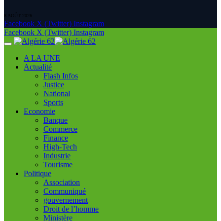
8 AOÛT 2026
Facebook
X (Twitter)
Instagram
Facebook
X (Twitter)
Instagram
A LA UNE
Actualité
Flash Infos
Justice
National
Sports
Economie
Banque
Commerce
Finance
High-Tech
Industrie
Tourisme
Politique
Association
Communiqué
gouvernement
Droit de l’homme
Ministère