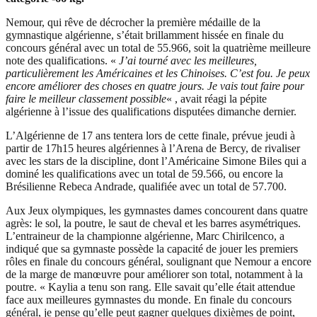
Nemour, qui rêve de décrocher la première médaille de la
gymnastique algérienne, s’était brillamment hissée en finale du
concours général avec un total de 55.966, soit la quatrième meilleure
note des qualifications. «
J’ai tourné avec les meilleures,
particulièrement les Américaines et les Chinoises. C’est fou. Je peux
encore améliorer des choses en quatre jours. Je vais tout faire pour
faire le meilleur classement possible
« , avait réagi la pépite
algérienne à l’issue des qualifications disputées dimanche dernier.
L’Algérienne de 17 ans tentera lors de cette finale, prévue jeudi à
partir de 17h15 heures algériennes à l’Arena de Bercy, de rivaliser
avec les stars de la discipline, dont l’Américaine Simone Biles qui a
dominé les qualifications avec un total de 59.566, ou encore la
Brésilienne Rebeca Andrade, qualifiée avec un total de 57.700.
Aux Jeux olympiques, les gymnastes dames concourent dans quatre
agrès: le sol, la poutre, le saut de cheval et les barres asymétriques.
L’entraineur de la championne algérienne, Marc Chirilcenco, a
indiqué que sa gymnaste possède la capacité de jouer les premiers
rôles en finale du concours général, soulignant que Nemour a encore
de la marge de manœuvre pour améliorer son total, notamment à la
poutre. « Kaylia a tenu son rang. Elle savait qu’elle était attendue
face aux meilleures gymnastes du monde. En finale du concours
général, je pense qu’elle peut gagner quelques dixièmes de point,