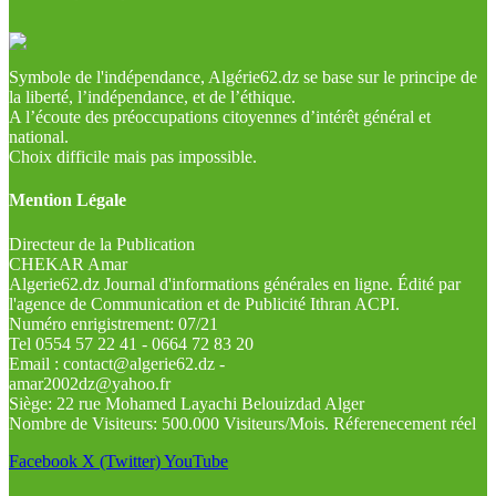
Symbole de l'indépendance, Algérie62.dz se base sur le principe de
la liberté, l’indépendance, et de l’éthique.
A l’écoute des préoccupations citoyennes d’intérêt général et
national.
Choix difficile mais pas impossible.
Mention Légale
Directeur de la Publication
CHEKAR Amar
Algerie62.dz Journal d'informations générales en ligne. Édité par
l'agence de Communication et de Publicité Ithran ACPI.
Numéro enrigistrement: 07/21
Tel 0554 57 22 41 - 0664 72 83 20
Email : contact@algerie62.dz -
amar2002dz@yahoo.fr
Siège: 22 rue Mohamed Layachi Belouizdad Alger
Nombre de Visiteurs: 500.000 Visiteurs/Mois. Réferenecement réel
Facebook
X (Twitter)
YouTube