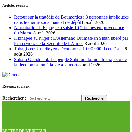
Articles récents
Retour sur la tragédie de Boumerdes : 3 personnes impliquées
dans le drame sous mandat de dépôt
8 août 2026
Narcotrafic : L’Espagne a saisie 10,5 tonnes en provenance
du Maroc
8 août 2026
Kidnapee au Niger : L’Allemand Ulumaskan Sinan libéré par
les services de la Sécurité de l’Armée
8 août 2026
Tabagisme: Un citoyen a économisé 1 000 000 da en 7 ans
8
août 2026
Sahara Occidental: Le peuple Sahraoui brandit le drapeau de
la décolonisation à la vie à la mort
8 août 2026
Réseaux sociaux
Rechercher :
LETTRE DE L’EDITEUR