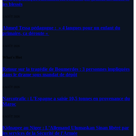
les blessés
5 AOÛT 2026
Ahmed Tessa pédagogue : » 4 langues pour un enfant du
primaire, ça déroute «
4 AOÛT 2026
What's Hot
Retour sur la tragédie de Boumerdes : 3 personnes impliquées
dans le drame sous mandat de dépôt
8 AOÛT 2026
Narcotrafic : L’Espagne a saisie 10,5 tonnes en provenance du
Maroc
8 AOÛT 2026
Kidnapee au Niger : L’Allemand Ulumaskan Sinan libéré par
les services de la Sécurité de l’Armée