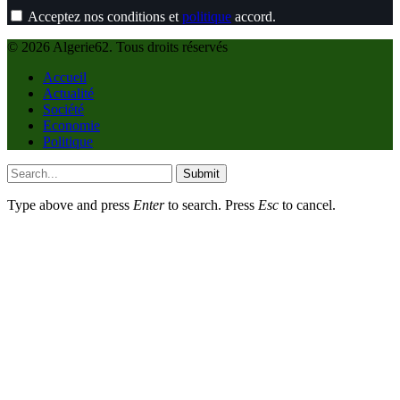
Acceptez nos conditions et
politique
accord.
© 2026 Algerie62. Tous droits réservés
Accueil
Actualité
Société
Economie
Politique
Submit
Type above and press
Enter
to search. Press
Esc
to cancel.