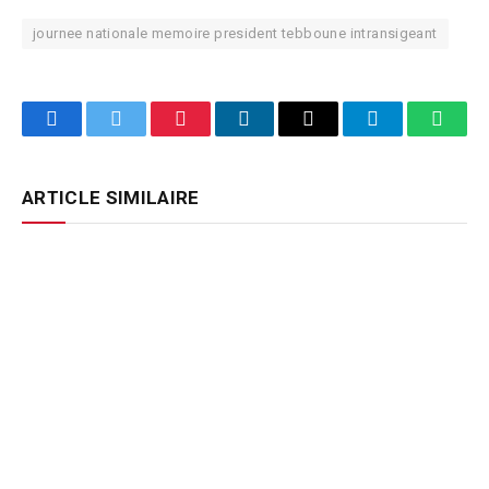
journee nationale memoire president tebboune intransigeant
Facebook
Twitter
Pinterest
LinkedIn
Email
Telegram
Whats
ARTICLE SIMILAIRE