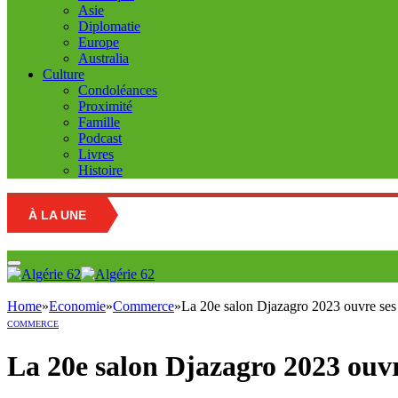
Asie
Diplomatie
Europe
Australia
Culture
Condoléances
Proximité
Famille
Podcast
Livres
Histoire
À LA UNE
Home
»
Economie
»
Commerce
»
La 20e salon Djazagro 2023 ouvre ses
COMMERCE
La 20e salon Djazagro 2023 ouvr