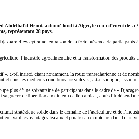
 Abdelhafid Henni, a donné lundi à Alger, le coup d’envoi de la 20
nts, représentant 28 pays.
jazagro d’exceptionnel en raison de la forte présence de participants étr
riculture, l’industrie agroalimentaire et la transformation des produits 
if », a-t-il insisté, citant notamment, la route transsaharienne et de no
 et dans les meilleurs conditions possibles « , a-t-il souligné, assurant q
roupe plus d’une soixantaine de participants dans le cadre de « Djazagro 
nt sa guerre de libération a maintenu ce lien amical, après l’Indépendan
nariat stratégique solide dans le domaine de l’agriculture et de l’industr
tant en avant les avantages fiscaux et parafiscaux contenus dans la nouve