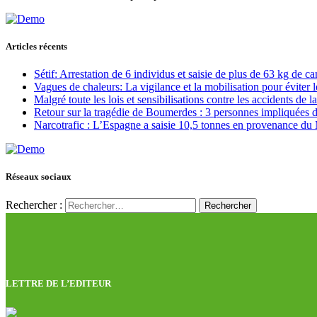
Articles récents
Sétif: Arrestation de 6 individus et saisie de plus de 63 kg de c
Vagues de chaleurs: La vigilance et la mobilisation pour éviter l
Malgré toute les lois et sensibilisations contre les accidents de 
Retour sur la tragédie de Boumerdes : 3 personnes impliquées 
Narcotrafic : L’Espagne a saisie 10,5 tonnes en provenance du
Réseaux sociaux
Rechercher :
LETTRE DE L’EDITEUR