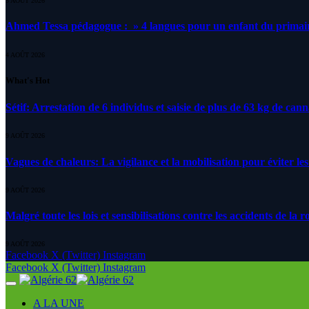
5 AOÛT 2026
Ahmed Tessa pédagogue : » 4 langues pour un enfant du primair
4 AOÛT 2026
What's Hot
Sétif: Arrestation de 6 individus et saisie de plus de 63 kg de can
9 AOÛT 2026
Vagues de chaleurs: La vigilance et la mobilisation pour éviter les
9 AOÛT 2026
Malgré toute les lois et sensibilisations contre les accidents de la 
9 AOÛT 2026
Facebook
X (Twitter)
Instagram
Facebook
X (Twitter)
Instagram
A LA UNE