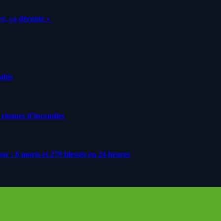
e, ça déroute «
nabis
 risques d’incendies
roue : 6 morts et 279 blessés en 24 heures