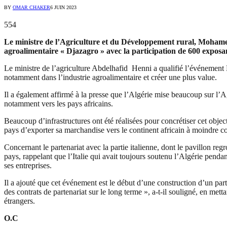
BY
OMAR CHAKER
6 JUIN 2023
554
Le ministre de l’Agriculture et du Développement rural, Mohamed
agroalimentaire « Djazagro » avec la participation de 600 exposa
Le ministre de l’agriculture Abdelhafid Henni a qualifié l’événement D
notamment dans l’industrie agroalimentaire et créer une plus value.
Il a également affirmé à la presse que l’Algérie mise beaucoup sur l’Ag
notamment vers les pays africains.
Beaucoup d’infrastructures ont été réalisées pour concrétiser cet object
pays d’exporter sa marchandise vers le continent africain à moindre coût
Concernant le partenariat avec la partie italienne, dont le pavillon reg
pays, rappelant que l’Italie qui avait toujours soutenu l’Algérie penda
ses entreprises.
Il a ajouté que cet événement est le début d’une construction d’un parte
des contrats de partenariat sur le long terme », a-t-il souligné, en met
étrangers.
O.C