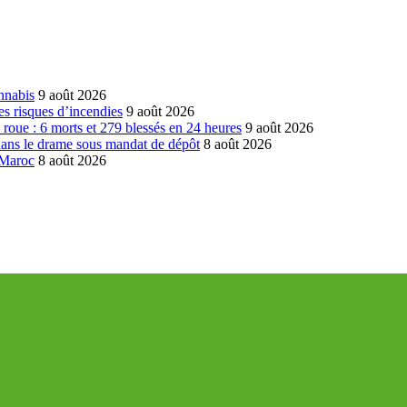
annabis
9 août 2026
es risques d’incendies
9 août 2026
la roue : 6 morts et 279 blessés en 24 heures
9 août 2026
dans le drame sous mandat de dépôt
8 août 2026
 Maroc
8 août 2026