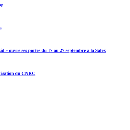
pp
s
id » ouvre ses portes du 17 au 27 septembre à la Safex
mérisation du CNRC