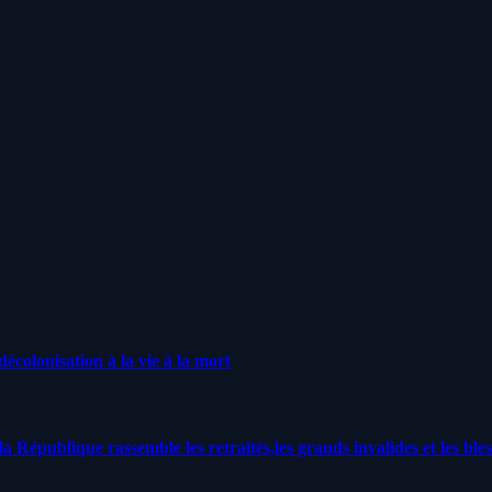
écolonisation à la vie à la mort
a République rassemble les retraités,les grands invalides et les bles