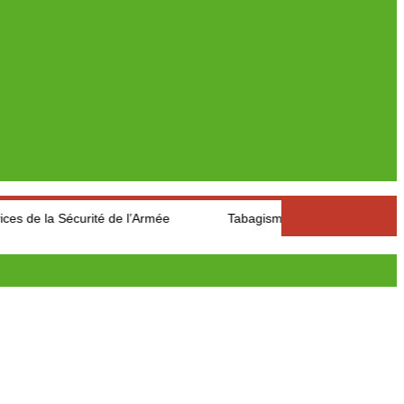
urité de l’Armée
Tabagisme: Un citoyen a économisé 1 000 0