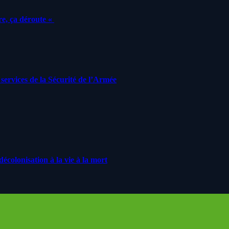
e, ça déroute «
ervices de la Sécurité de l’Armée
écolonisation à la vie à la mort