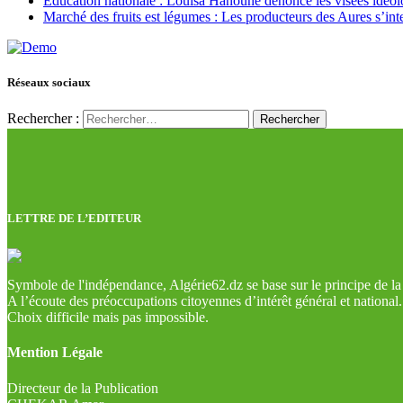
Education nationale : Louisa Hanoune dénonce les visées idéol
Marché des fruits est légumes : Les producteurs des Aures s’int
Réseaux sociaux
Rechercher :
LETTRE DE L’EDITEUR
Symbole de l'indépendance, Algérie62.dz se base sur le principe de la l
A l’écoute des préoccupations citoyennes d’intérêt général et national.
Choix difficile mais pas impossible.
Mention Légale
Directeur de la Publication