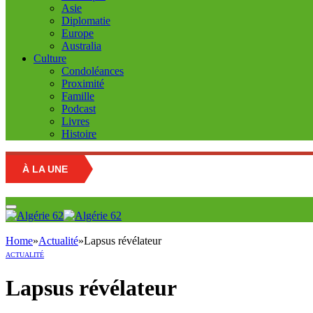
Asie
Diplomatie
Europe
Australia
Culture
Condoléances
Proximité
Famille
Podcast
Livres
Histoire
À LA UNE
Kidnapee au
Home
»
Actualité
»
Lapsus révélateur
ACTUALITÉ
Lapsus révélateur