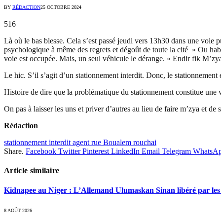
BY
RÉDACTION
25 OCTOBRE 2024
516
Là où le bas blesse. Cela s’est passé jeudi vers 13h30 dans une voie
psychologique à même des regrets et dégoût de toute la cité » Ou habite
voie est occupée. Mais, un seul véhicule le dérange. « Endir fik M’zya. 
Le hic. S’il s’agit d’un stationnement interdit. Donc, le stationnement
Histoire de dire que la problématique du stationnement constitue une 
On pas à laisser les uns et priver d’autres au lieu de faire m’zya et d
Rédaction
stationnement interdit agent rue Boualem rouchai
Share.
Facebook
Twitter
Pinterest
LinkedIn
Email
Telegram
WhatsA
Article similaire
Kidnapee au Niger : L’Allemand Ulumaskan Sinan libéré par les s
8 AOÛT 2026