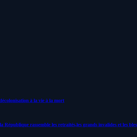
écolonisation à la vie à la mort
a République rassemble les retraités,les grands invalides et les bles