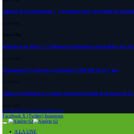
5 AOÛT 2026
Ahmed Tessa pédagogue : » 4 langues pour un enfant du primair
4 AOÛT 2026
What's Hot
Kidnapee au Niger : L’Allemand Ulumaskan Sinan libéré par les s
8 AOÛT 2026
Tabagisme: Un citoyen a économisé 1 000 000 da en 7 ans
8 AOÛT 2026
Sahara Occidental: Le peuple Sahraoui brandit le drapeau de la d
8 AOÛT 2026
Facebook
X (Twitter)
Instagram
Facebook
X (Twitter)
Instagram
A LA UNE